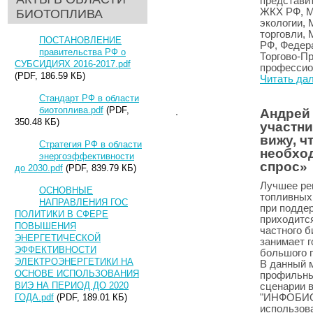
представи
ЖКХ РФ, М
БИОТОПЛИВА
экологии,
торговли, 
ПОСТАНОВЛЕНИЕ
РФ, Федера
правительства РФ о
Торгово-П
СУБСИДИЯХ 2016-2017.pdf
профессио
(PDF, 186.59 КБ)
Читать да
Стандарт РФ в области
биотоплива.pdf
(PDF,
Андрей
350.48 КБ)
участни
вижу, ч
Стратегия РФ в области
необхо
энергоэффективности
спрос»
до 2030.pdf
(PDF, 839.79 КБ)
Лучшее ре
ОСНОВНЫЕ
топливных
НАПРАВЛЕНИЯ ГОС
при поддер
ПОЛИТИКИ В СФЕРЕ
приходится
ПОВЫШЕНИЯ
частного б
ЭНЕРГЕТИЧЕСКОЙ
занимает г
ЭФФЕКТИВНОСТИ
большого п
ЭЛЕКТРОЭНЕРГЕТИКИ НА
В данный 
ОСНОВЕ ИСПОЛЬЗОВАНИЯ
профильны
ВИЭ НА ПЕРИОД ДО 2020
сценарии 
ГОДА.pdf
(PDF, 189.01 КБ)
"ИНФОБИО"
использова