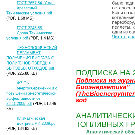
ГОСТ 7657-84. Уголь
было подп
осталось в
древесный.
Как и на к
Технические условия.pdf
котельные?
(PDF, 1.68 МБ)
переобору
пеллеты, к
ГОСТ 3243-88.
одни из с
Дрова.Технические
Читать да
условия.pdf
(PDF, 1.4 МБ)
ТЕХНОЛОГИЧЕСКИЙ
РЕГЛАМЕНТ
ВСЕ СТАТЬИ
ПОЛУЧЕНИЯ БИОГАЗА С
ПОЛИГОНОВ ТВЕРДЫХ
БЫТОВЫХ ОТХОДОВ.pdf
ПОДПИСКА НА 
(PDF, 225.88 КБ)
Подписка на жур
ФЗ Об
Биоэнергетика"
энергосбережении и о
(TheBioenergyInter
повышении энергетической
эффективности от
год
23.11.2009.pdf
(PDF, 518.46
КБ)
АНАЛИТИЧЕСКИ
Климатическая
ТОПЛИВНЫХ ГР
доктрина РФ 2009.pdf
(PDF, 184.93 КБ)
Аналитический обз