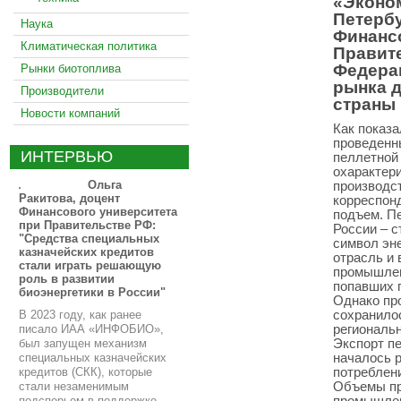
«Эконом
Петерб
Наука
Финанс
Климатическая политика
Правит
Федера
Рынки биотоплива
рынка д
Производители
страны
Новости компаний
Как показа
проведенн
ИНТЕРВЬЮ
пеллетной
охарактери
Ольга
производст
Ракитова, доцент
корреспон
Финансового университета
подъем. П
при Правительстве РФ:
России – с
"Средства специальных
символ эне
казначейских кредитов
отрасль и 
стали играть решающую
промышлен
роль в развитии
попавших п
биоэнергетики в России"
Однако про
В 2023 году, как ранее
сохранило
писало ИАА «ИНФОБИО»,
региональ
был запущен механизм
Экспорт пе
специальных казначейских
началось р
кредитов (СКК), которые
потреблен
стали незаменимым
Объемы пр
подспорьем в поддержке,