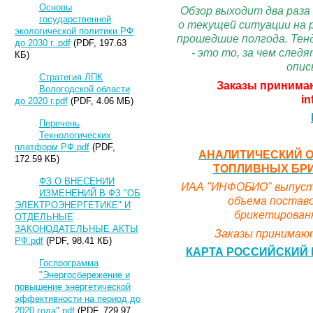
Основы
Обзор выходит два раза
государственной
о текущей ситуации на 
экологической политики РФ
прошедшие полгода. Тенд
до 2030 г..pdf
(PDF, 197.63
- это то, за чем сле
КБ)
опис
Стратегия ЛПК
Заказы принимаю
Вологодской области
in
до 2020 г.pdf
(PDF, 4.06 МБ)
Перечень
Технологических
платформ РФ.pdf
(PDF,
АНАЛИТИЧЕСКИЙ О
172.59 КБ)
ТОПЛИВНЫХ БРИК
ФЗ О ВНЕСЕНИИ
ИАА "ИНФОБИО" выпусти
ИЗМЕНЕНИЙ В ФЗ "ОБ
объема поставо
ЭЛЕКТРОЭНЕРГЕТИКЕ" И
брикетированн
ОТДЕЛЬНЫЕ
ЗАКОНОДАТЕЛЬНЫЕ АКТЫ
Заказы принимают
РФ.pdf
(PDF, 98.41 КБ)
КАРТА РОССИЙСКИЙ 
Госпрограмма
"Энергосбережение и
повышение энергетической
эффективности на период до
2020 года".pdf
(PDF, 729.97