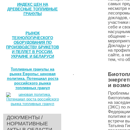
самых пре
ИНДЕКС ЦЕН НА
несмотря н
ДРЕВЕСНЫЕ ТОПЛИВНЫЕ
лесопромы
ГРАНУЛЫ
докладов,
участники 
себе и сво
насущными
РЫНОК
общение –
ТЕХНОЛОГИЧЕСКОГО
мероприят
ОБОРУДОВАНИЯ ПО
Доклады у
ПРОИЗВОДСТВУ БРИКЕТОВ
на профил
И ПЕЛЛЕТ В РОССИИ,
сайте, а н
УКРАИНЕ И БЕЛАРУСИ
тем, что о
Топливные гранулы на
Биотоп
рынке Европы: ценовая
политика. Потенциал роста
энергет
российского рынка
и возм
топливных гранул
Проблемы 
биотоплив
на заседа
(ЭКС) по 
Федерации
политике 
ДОКУМЕНТЫ /
встречи в
НОРМАТИВНЫЕ
Татьяна Ги
АКТЫ В ОБЛАСТИ