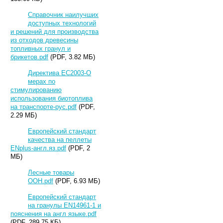
Справочник наилучших
доступных технологий
и решений для производства
из отходов древесины
топливных гранул и
брикетов.pdf
(PDF, 3.82 МБ)
Директива ЕС2003-О
мерах по
стимулированию
использования биотоплива
на транспорте-рус.pdf
(PDF,
2.29 МБ)
Европейский стандарт
качества на пеллеты
ENplus-англ.яз.pdf
(PDF, 2
МБ)
Лесные товары
ООН.pdf
(PDF, 6.93 МБ)
Европейский стандарт
на гранулы EN14961-1 и
пояснения на англ языке.pdf
(PDF, 289.75 КБ)