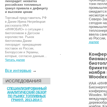
лихорадит: нехватка
тонн пелле
российских топливных
промышленн
гранул привела к дефициту
ожидается 
и высоким ценам
несмотря 
Торговый представитель РФ
Северо-Зап
в Дании Ирина Негребецкая
сегодня на
рассказала ИАА
промышлен
«ИНФОБИО» о ситуации с
теплоэнерг
биотопливом в Датском
ввела санк
королевстве. Рынок
из России,
биотоплива Дании
далее
лихорадит: прекращение
поставок из России,
Белоруссии и Украины,
Конфер
которые, согласно данным...
биомасс
Читать далее
биотопл
брикето
Все интервью
→
ноября
Woodex
ИССЛЕДОВАНИЯ
ИАА «ИНФ
Биоэнерге
СПЕЦИАЛИЗИРОВАННЫЙ
конференц
АНАЛИТИЧЕСКИЙ ОБЗОР
Woodex. М
ПО РЫНКУ ТОПЛИВНЫХ
междунаро
ГРАНУЛ. 2013-2014 Г.
деревообр
ноября. Ко