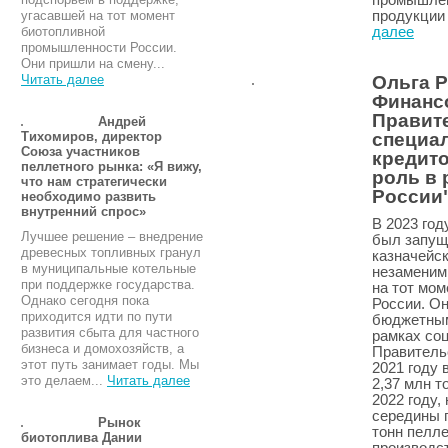
промышлен
угасавшей на тот момент
продукции
биотопливной
далее
промышленности России.
Они пришли на смену...
Читать далее
Ольга Р
Финанс
Правит
Андрей
Тихомиров, директор
специа
Союза участников
кредит
пеллетного рынка: «Я вижу,
роль в 
что нам стратегически
России
необходимо развить
внутренний спрос»
В 2023 го
Лучшее решение – внедрение
был запущ
древесных топливных гранул
казначейск
в муниципальные котельные
незаменим
при поддержке государства.
на тот мо
Однако сегодня пока
России. О
приходится идти по пути
бюджетным
развития сбыта для частного
рамках со
бизнеса и домохозяйств, а
Правитель
этот путь занимает годы. Мы
2021 году 
это делаем...
Читать далее
2,37 млн т
2022 году
середины г
Рынок
тонн пелле
биотоплива Дании
производст