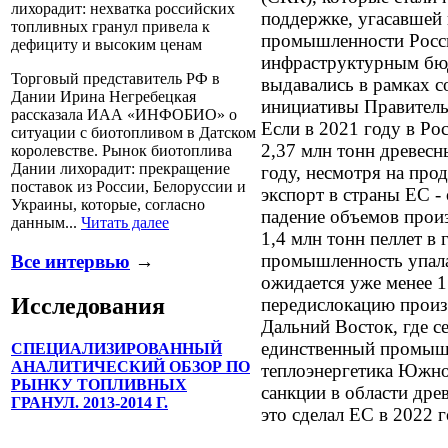
лихорадит: нехватка российских
поддержке, угасавшей
топливных гранул привела к
промышленности Росс
дефициту и высоким ценам
инфраструктурным бю
Торговый представитель РФ в
выдавались в рамках 
Дании Ирина Негребецкая
инициативы Правитель
рассказала ИАА «ИНФОБИО» о
Если в 2021 году в Ро
ситуации с биотопливом в Датском
2,37 млн тонн древесн
королевстве. Рынок биотоплива
Дании лихорадит: прекращение
году, несмотря на пр
поставок из России, Белоруссии и
экспорт в страны ЕС - 
Украины, которые, согласно
падение объемов прои
данным...
Читать далее
1,4 млн тонн пеллет в 
промышленность упала 
Все интервью
→
ожидается уже менее 1 
Исследования
передислокацию произв
Дальний Восток, где с
единственный промыш
СПЕЦИАЛИЗИРОВАННЫЙ
АНАЛИТИЧЕСКИЙ ОБЗОР ПО
теплоэнергетика Южной
РЫНКУ ТОПЛИВНЫХ
санкции в области дре
ГРАНУЛ. 2013-2014 Г.
это сделал ЕС в 2022 