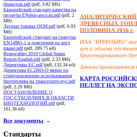
брикетов.pdf
(pdf, 3.82 Мб)
Европейский стандарт качества на
пеллеты ENplus-англ.яз.pdf
(pdf, 2
АНАЛИТИЧЕСКИЙ 
Мб)
ДРЕВЕСНЫХ ТОПЛ
Лесные товары ООН.pdf
(pdf, 6.93
ПОЛОВИНА 2016 г.
Мб)
Европейский стандарт на гранулы
ИАА "ИНФОБИО" выпус
EN14961-1 и пояснения на англ
цен и объема постав
языке.pdf
(pdf, 289.75 кб)
Renewables 2010 Global Status
брикетированного дре
Report-English.pdf
(pdf, 2.33 Мб)
Директивы ЕС.pdf
(pdf, 132.34 кб)
Заказы принимаются п
Директива ЕС2003-О мерах по
стимулированию использования
КАРТА РОССИЙСК
биотоплива на транспорте-рус.pdf
ПЕЛЛЕТ НА ЭКСП
(pdf, 2.29 Мб)
ПОСТАНОВЛЕНИЕ О
ГОС.СУБСИДИЯХ В ОБЛАСТИ
БИОТЕХНОЛОГИЙ.pdf
(pdf,
161.36 кб)
Все документы
→
Стандарты