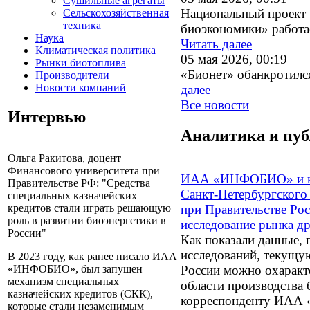
Сушильные агрегаты
Национальный проект 
Сельскохозяйственная
техника
биоэкономики» работае
Наука
Читать далее
Климатическая политика
05 мая 2026, 00:19
Рынки биотоплива
«Бионет» обанкротилс
Производители
Новости компаний
далее
Все новости
Интервью
Аналитика и пуб
Ольга Ракитова, доцент
Финансового университета при
ИАА «ИНФОБИО» и ка
Правительстве РФ: "Средства
Санкт-Петербургского
специальных казначейских
при Правительстве Ро
кредитов стали играть решающую
роль в развитии биоэнергетики в
исследование рынка др
России"
Как показали данные,
исследований, текущу
В 2023 году, как ранее писало ИАА
России можно охаракте
«ИНФОБИО», был запущен
механизм специальных
области производства 
казначейских кредитов (СКК),
корреспонденту ИАА 
которые стали незаменимым