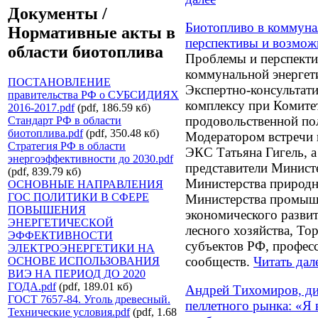
Документы /
Биотопливо в коммуна
Нормативные акты в
перспективы и возмож
области биотоплива
Проблемы и перспекти
коммунальной энергети
ПОСТАНОВЛЕНИЕ
Экспертно-консультат
правительства РФ о СУБСИДИЯХ
комплексу при Комите
2016-2017.pdf
(pdf, 186.59 кб)
продовольственной по
Стандарт РФ в области
биотоплива.pdf
(pdf, 350.48 кб)
Модератором встречи 
Стратегия РФ в области
ЭКС Татьяна Гигель, а
энергоэффективности до 2030.pdf
представители Минист
(pdf, 839.79 кб)
Министерства природн
ОСНОВНЫЕ НАПРАВЛЕНИЯ
ГОС ПОЛИТИКИ В СФЕРЕ
Министерства промышл
ПОВЫШЕНИЯ
экономического развит
ЭНЕРГЕТИЧЕСКОЙ
лесного хозяйства, Т
ЭФФЕКТИВНОСТИ
субъектов РФ, профес
ЭЛЕКТРОЭНЕРГЕТИКИ НА
сообществ.
Читать дал
ОСНОВЕ ИСПОЛЬЗОВАНИЯ
ВИЭ НА ПЕРИОД ДО 2020
ГОДА.pdf
(pdf, 189.01 кб)
Андрей Тихомиров, ди
ГОСТ 7657-84. Уголь древесный.
пеллетного рынка: «Я 
Технические условия.pdf
(pdf, 1.68