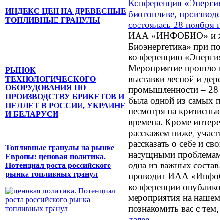
Конференция «Энергия
ИНДЕКС ЦЕН НА ДРЕВЕСНЫЕ
биотопливе, производс
ТОПЛИВНЫЕ ГРАНУЛЫ
состоялась 28 ноября
ИАА «ИНФОБИО» и ж
Биоэнергетика» при 
конференцию «Энергия
Мероприятие прошло 
РЫНОК
выставки лесной и де
ТЕХНОЛОГИЧЕСКОГО
ОБОРУДОВАНИЯ ПО
промышленности – 28 
ПРОИЗВОДСТВУ БРИКЕТОВ И
была одной из самых 
ПЕЛЛЕТ В РОССИИ, УКРАИНЕ
несмотря на кризисны
И БЕЛАРУСИ
времена. Кроме интер
расскажем ниже, учас
рассказать о себе и св
Топливные гранулы на рынке
насущными проблемами
Европы: ценовая политика.
одна из важных соста
Потенциал роста российского
рынка топливных гранул
проводит ИАА «Инфоб
конференции опублико
мероприятия на нашем 
познакомить вас с тем,
далее