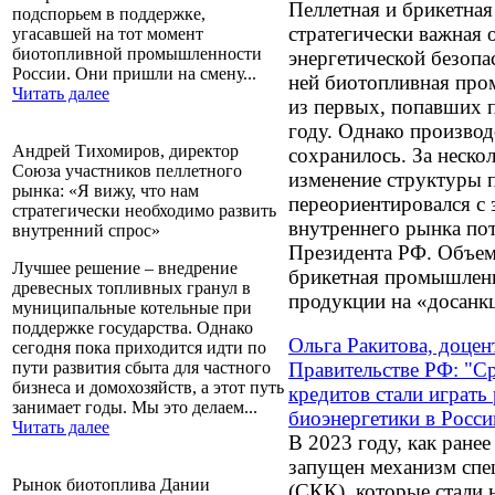
Пеллетная и брикетна
подспорьем в поддержке,
стратегически важная 
угасавшей на тот момент
биотопливной промышленности
энергетической безопас
России. Они пришли на смену...
ней биотопливная про
Читать далее
из первых, попавших п
году. Однако производ
Андрей Тихомиров, директор
сохранилось. За неско
Союза участников пеллетного
изменение структуры 
рынка: «Я вижу, что нам
переориентировался с з
стратегически необходимо развить
внутреннего рынка по
внутренний спрос»
Президента РФ. Объемы
Лучшее решение – внедрение
брикетная промышленн
древесных топливных гранул в
продукции на «досанк
муниципальные котельные при
поддержке государства. Однако
Ольга Ракитова, доцен
сегодня пока приходится идти по
Правительстве РФ: "Ср
пути развития сбыта для частного
бизнеса и домохозяйств, а этот путь
кредитов стали играт
занимает годы. Мы это делаем...
биоэнергетики в Росси
Читать далее
В 2023 году, как ра
запущен механизм спе
Рынок биотоплива Дании
(СКК), которые стали