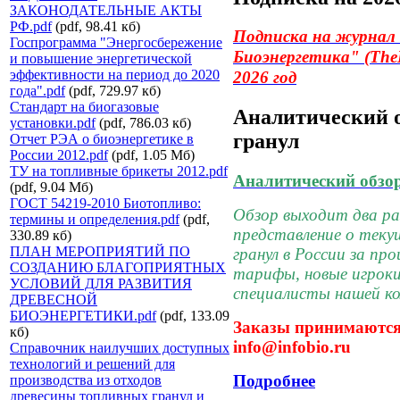
ЗАКОНОДАТЕЛЬНЫЕ АКТЫ
РФ.pdf
(pdf, 98.41 кб)
Подписка на журнал
Госпрограмма "Энергосбережение
Биоэнергетика"
(The
и повышение энергетической
эффективности на период до 2020
2026 год
года".pdf
(pdf, 729.97 кб)
Стандарт на биогазовые
Аналитический 
установки.pdf
(pdf, 786.03 кб)
гранул
Отчет РЭА о биоэнергетике в
России 2012.pdf
(pdf, 1.05 Мб)
ТУ на топливные брикеты 2012.pdf
Аналитический обзо
(pdf, 9.04 Мб)
ГОСТ 54219-2010 Биотопливо:
Обзор выходит два раз
термины и определения.pdf
(pdf,
представление о теку
330.89 кб)
ПЛАН МЕРОПРИЯТИЙ ПО
гранул в России за пр
СОЗДАНИЮ БЛАГОПРИЯТНЫХ
тарифы, новые игроки 
УСЛОВИЙ ДЛЯ РАЗВИТИЯ
специалисты нашей ко
ДРЕВЕСНОЙ
БИОЭНЕРГЕТИКИ.pdf
(pdf, 133.09
Заказы принимаются 
кб)
info@infobio.ru
Справочник наилучших доступных
технологий и решений для
Подробнее
производства из отходов
древесины топливных гранул и