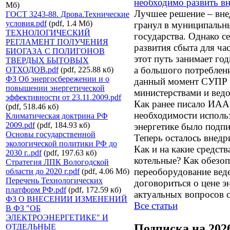
необходимо развить в
Мб)
Лучшее решение – вне
ГОСТ 3243-88. Дрова.Технические
условия.pdf
(pdf, 1.4 Мб)
гранул в муниципальн
ТЕХНОЛОГИЧЕСКИЙ
государства. Однако с
РЕГЛАМЕНТ ПОЛУЧЕНИЯ
развития сбыта для ча
БИОГАЗА С ПОЛИГОНОВ
этот путь занимает год
ТВЕРДЫХ БЫТОВЫХ
а большого потребления
ОТХОДОВ.pdf
(pdf, 225.88 кб)
ФЗ Об энергосбережении и о
данный момент СУПР 
повышении энергетической
министерствами и вед
эффективности от 23.11.2009.pdf
Как ранее писало ИА
(pdf, 518.46 кб)
необходимости исполь
Климатическая доктрина РФ
2009.pdf
(pdf, 184.93 кб)
энергетике было подпи
Основы государственной
Теперь осталось внедр
экологической политики РФ до
Как и на какие средст
2030 г..pdf
(pdf, 197.63 кб)
котельные? Как обезоп
Стратегия ЛПК Вологодской
переоборудование веде
области до 2020 г.pdf
(pdf, 4.06 Мб)
Перечень Технологических
договориться о цене э
платформ РФ.pdf
(pdf, 172.59 кб)
актуальных вопросов
ФЗ О ВНЕСЕНИИ ИЗМЕНЕНИЙ
Все статьи
В ФЗ "ОБ
ЭЛЕКТРОЭНЕРГЕТИКЕ" И
Подписка на 202
ОТДЕЛЬНЫЕ