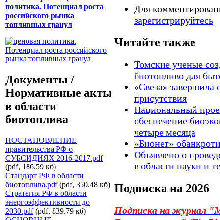
политика. Потенциал роста
Для комментирова
российского рынка
зарегистрируйтесь
топливных гранул
Читайте также
Томские ученые соз
биотопливо для быт
Документы /
«Свеза» завершила 
Нормативные акты
присутствия
в области
Национальный прое
биотоплива
обеспечение биоэко
четыре месяца
ПОСТАНОВЛЕНИЕ
«Бионет» обанкроти
правительства РФ о
Объявлено о прове
СУБСИДИЯХ 2016-2017.pdf
в области науки и т
(pdf, 186.59 кб)
Стандарт РФ в области
биотоплива.pdf
(pdf, 350.48 кб)
Подписка на 2026
Стратегия РФ в области
энергоэффективности до
Подписка на журнал
"М
2030.pdf
(pdf, 839.79 кб)
ОСНОВНЫЕ