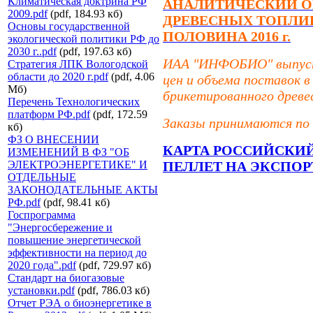
Климатическая доктрина РФ
АНАЛИТИЧЕСКИЙ О
2009.pdf
(pdf, 184.93 кб)
ДРЕВЕСНЫХ ТОПЛИВ
Основы государственной
ПОЛОВИНА 2016 г.
экологической политики РФ до
2030 г..pdf
(pdf, 197.63 кб)
ИАА "ИНФОБИО" выпусти
Стратегия ЛПК Вологодской
области до 2020 г.pdf
(pdf, 4.06
цен и объема поставок 
Мб)
брикетированного древе
Перечень Технологических
платформ РФ.pdf
(pdf, 172.59
Заказы принимаются по 
кб)
ФЗ О ВНЕСЕНИИ
КАРТА РОССИЙСКИ
ИЗМЕНЕНИЙ В ФЗ "ОБ
ЭЛЕКТРОЭНЕРГЕТИКЕ" И
ПЕЛЛЕТ НА ЭКСПОР
ОТДЕЛЬНЫЕ
ЗАКОНОДАТЕЛЬНЫЕ АКТЫ
РФ.pdf
(pdf, 98.41 кб)
Госпрограмма
"Энергосбережение и
повышение энергетической
эффективности на период до
2020 года".pdf
(pdf, 729.97 кб)
Стандарт на биогазовые
установки.pdf
(pdf, 786.03 кб)
Отчет РЭА о биоэнергетике в