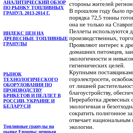
АНАЛИТИЧЕСКИЙ ОБЗОР
стороны жителей регион
ПО РЫНКУ ТОПЛИВНЫХ
В прошлом году было пр
ГРАНУЛ. 2013-2014 Г.
порядка 72,5 тонны гото
она не только на Ставроп
Пеллеты используются д
ИНДЕКС ЦЕН НА
производственных, торг
ДРЕВЕСНЫЕ ТОПЛИВНЫЕ
ГРАНУЛЫ
Проявляют интерес к др
домашних питомцев, заи
экологичности и невысок
гигиенических целей.
Крупными поставщиками 
РЫНОК
горэлектросети, освобо
ТЕХНОЛОГИЧЕСКОГО
ОБОРУДОВАНИЯ ПО
от лишней растительност
ПРОИЗВОДСТВУ
благоустройству, обесп
БРИКЕТОВ И ПЕЛЛЕТ В
Переработка древесных 
РОССИИ, УКРАИНЕ И
экологичная и безотходн
БЕЛАРУСИ
сократить полигонное з
отвечает национальным 
экологии.
Топливные гранулы на
рынке Европы: ценовая