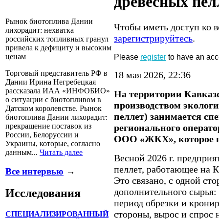
древесных пел
Рынок биотоплива Дании
Чтобы иметь доступ ко в
лихорадит: нехватка
зарегистрируйтесь
.
российских топливных гранул
привела к дефициту и высоким
Please
register
to have an acc
ценам
Торговый представитель РФ в
18 мая 2026, 22:36
Дании Ирина Негребецкая
рассказала ИАА «ИНФОБИО»
На территории Кавказ
о ситуации с биотопливом в
производством экологи
Датском королевстве. Рынок
пеллет) занимается с
биотоплива Дании лихорадит:
прекращение поставок из
регионального операт
России, Белоруссии и
ООО «ЖКХ», которое 
Украины, которые, согласно
данным...
Читать далее
Весной 2026 г. предприя
пеллет, работающее на 
Все интервью
→
Это связано, с одной ст
дополнительного сырья: 
Исследования
период обрезки и кронир
стороны, вырос и спрос
СПЕЦИАЛИЗИРОВАННЫЙ