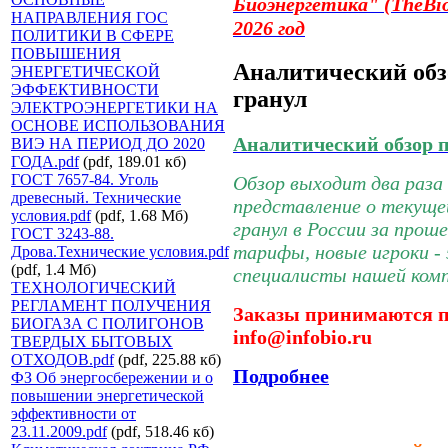
Биоэнергетика"
(TheBio
НАПРАВЛЕНИЯ ГОС
2026 год
ПОЛИТИКИ В СФЕРЕ
ПОВЫШЕНИЯ
Аналитический обз
ЭНЕРГЕТИЧЕСКОЙ
ЭФФЕКТИВНОСТИ
гранул
ЭЛЕКТРОЭНЕРГЕТИКИ НА
ОСНОВЕ ИСПОЛЬЗОВАНИЯ
Аналитический обзор 
ВИЭ НА ПЕРИОД ДО 2020
ГОДА.pdf
(pdf, 189.01 кб)
ГОСТ 7657-84. Уголь
Обзор выходит два раза 
древесный. Технические
представление о текуще
условия.pdf
(pdf, 1.68 Мб)
гранул в России за прош
ГОСТ 3243-88.
тарифы, новые игроки - 
Дрова.Технические условия.pdf
(pdf, 1.4 Мб)
специалисты нашей комп
ТЕХНОЛОГИЧЕСКИЙ
РЕГЛАМЕНТ ПОЛУЧЕНИЯ
Заказы принимаются п
БИОГАЗА С ПОЛИГОНОВ
info@infobio.ru
ТВЕРДЫХ БЫТОВЫХ
ОТХОДОВ.pdf
(pdf, 225.88 кб)
Подробнее
ФЗ Об энергосбережении и о
повышении энергетической
эффективности от
23.11.2009.pdf
(pdf, 518.46 кб)