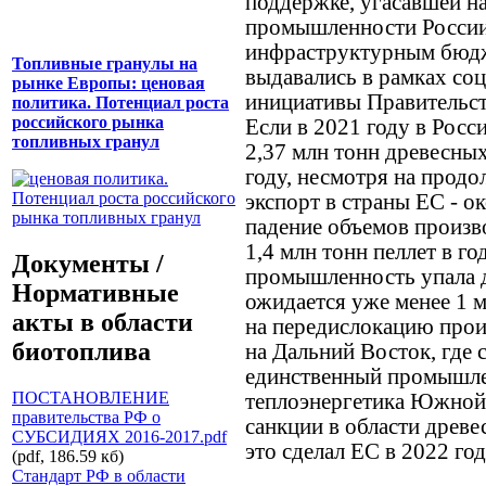
поддержке, угасавшей н
промышленности России
инфраструктурным бюдж
Топливные гранулы на
выдавались в рамках со
рынке Европы: ценовая
инициативы Правительс
политика. Потенциал роста
российского рынка
Если в 2021 году в Росс
топливных гранул
2,37 млн тонн древесных
году, несмотря на прод
экспорт в страны ЕС - ок
падение объемов произв
1,4 млн тонн пеллет в го
Документы /
промышленность упала до
Нормативные
ожидается уже менее 1 м
акты в области
на передислокацию прои
биотоплива
на Дальний Восток, где 
единственный промышле
ПОСТАНОВЛЕНИЕ
теплоэнергетика Южной 
правительства РФ о
санкции в области древе
СУБСИДИЯХ 2016-2017.pdf
это сделал ЕС в 2022 го
(pdf, 186.59 кб)
Стандарт РФ в области