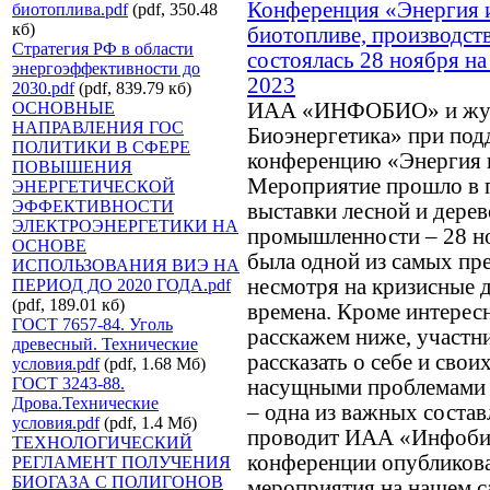
Конференция «Энергия и
биотоплива.pdf
(pdf, 350.48
кб)
биотопливе, производств
Стратегия РФ в области
состоялась 28 ноября н
энергоэффективности до
2023
2030.pdf
(pdf, 839.79 кб)
ОСНОВНЫЕ
ИАА «ИНФОБИО» и жур
НАПРАВЛЕНИЯ ГОС
Биоэнергетика» при по
ПОЛИТИКИ В СФЕРЕ
конференцию «Энергия 
ПОВЫШЕНИЯ
Мероприятие прошло в 
ЭНЕРГЕТИЧЕСКОЙ
ЭФФЕКТИВНОСТИ
выставки лесной и дер
ЭЛЕКТРОЭНЕРГЕТИКИ НА
промышленности – 28 но
ОСНОВЕ
была одной из самых пр
ИСПОЛЬЗОВАНИЯ ВИЭ НА
несмотря на кризисные
ПЕРИОД ДО 2020 ГОДА.pdf
(pdf, 189.01 кб)
времена. Кроме интерес
ГОСТ 7657-84. Уголь
расскажем ниже, участн
древесный. Технические
рассказать о себе и сво
условия.pdf
(pdf, 1.68 Мб)
ГОСТ 3243-88.
насущными проблемами 
Дрова.Технические
– одна из важных соста
условия.pdf
(pdf, 1.4 Мб)
проводит ИАА «Инфобио
ТЕХНОЛОГИЧЕСКИЙ
конференции опубликов
РЕГЛАМЕНТ ПОЛУЧЕНИЯ
БИОГАЗА С ПОЛИГОНОВ
мероприятия на нашем с