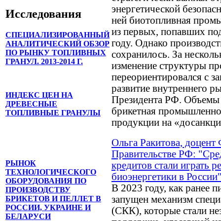
энергетической безопасн
Исследования
ней биотопливная пром
из первых, попавших по
СПЕЦИАЛИЗИРОВАННЫЙ
году. Однако производст
АНАЛИТИЧЕСКИЙ ОБЗОР
ПО РЫНКУ ТОПЛИВНЫХ
сохранилось. За нескол
ГРАНУЛ. 2013-2014 Г.
изменение структуры пр
переориентировался с за
развитие внутреннего р
ИНДЕКС ЦЕН НА
Президента РФ. Объемы 
ДРЕВЕСНЫЕ
брикетная промышленно
ТОПЛИВНЫЕ ГРАНУЛЫ
продукции на «досанкц
Ольга Ракитова, доцент
Правительстве РФ: "Сре
РЫНОК
кредитов стали играть 
ТЕХНОЛОГИЧЕСКОГО
биоэнергетики в России
ОБОРУДОВАНИЯ ПО
В 2023 году, как ране
ПРОИЗВОДСТВУ
запущен механизм специ
БРИКЕТОВ И ПЕЛЛЕТ В
РОССИИ, УКРАИНЕ И
(СКК), которые стали н
БЕЛАРУСИ