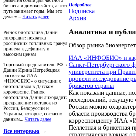
развития сбыта для частного
Подробнее
бизнеса и домохозяйств, а этот
Подписка
путь занимает годы. Мы это
делаем...
Читать далее
Архив
Аналитика и публ
Рынок биотоплива Дании
лихорадит: нехватка
российских топливных гранул
Обзор рынка биоэнерге
привела к дефициту и
высоким ценам
ИАА «ИНФОБИО» и кафе
Санкт-Петербургского 
Торговый представитель РФ в
Дании Ирина Негребецкая
университета при Прави
рассказала ИАА
провели исследование р
«ИНФОБИО» о ситуации с
брикетов страны
биотопливом в Датском
королевстве. Рынок
Как показали данные, п
биотоплива Дании лихорадит:
исследований, текущую 
прекращение поставок из
России можно охарактери
России, Белоруссии и
области производства бр
Украины, которые, согласно
данным...
Читать далее
корреспонденту ИАА «
Пеллетная и брикетная 
Все интервью
→
стратегически важная от