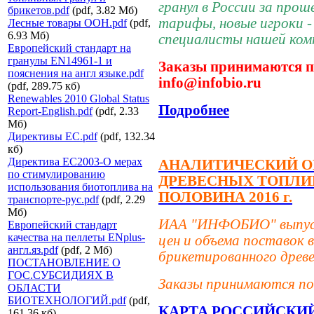
гранул в России за прош
брикетов.pdf
(pdf, 3.82 Мб)
тарифы, новые игроки - 
Лесные товары ООН.pdf
(pdf,
6.93 Мб)
специалисты нашей ком
Европейский стандарт на
гранулы EN14961-1 и
Заказы принимаются п
пояснения на англ языке.pdf
info@infobio.ru
(pdf, 289.75 кб)
Renewables 2010 Global Status
Подробнее
Report-English.pdf
(pdf, 2.33
Мб)
Директивы ЕС.pdf
(pdf, 132.34
кб)
Директива ЕС2003-О мерах
АНАЛИТИЧЕСКИЙ О
по стимулированию
ДРЕВЕСНЫХ ТОПЛИВ
использования биотоплива на
ПОЛОВИНА 2016 г.
транспорте-рус.pdf
(pdf, 2.29
Мб)
ИАА "ИНФОБИО" выпуст
Европейский стандарт
качества на пеллеты ENplus-
цен и объема поставок
англ.яз.pdf
(pdf, 2 Мб)
брикетированного древе
ПОСТАНОВЛЕНИЕ О
ГОС.СУБСИДИЯХ В
Заказы принимаются по
ОБЛАСТИ
БИОТЕХНОЛОГИЙ.pdf
(pdf,
КАРТА РОССИЙСКИ
161.36 кб)