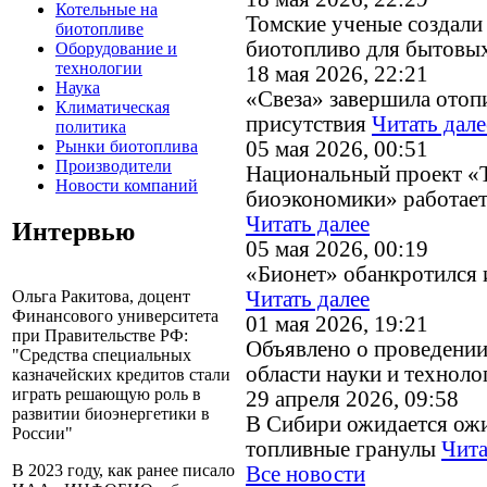
Котельные на
Томские ученые создали
биотопливе
биотопливо для бытовы
Оборудование и
технологии
18 мая 2026, 22:21
Наука
«Свеза» завершила отоп
Климатическая
присутствия
Читать дале
политика
Рынки биотоплива
05 мая 2026, 00:51
Производители
Национальный проект «
Новости компаний
биоэкономики» работает
Читать далее
Интервью
05 мая 2026, 00:19
«Бионет» обанкротился 
Читать далее
Ольга Ракитова, доцент
Финансового университета
01 мая 2026, 19:21
при Правительстве РФ:
Объявлено о проведении
"Средства специальных
области науки и технол
казначейских кредитов стали
играть решающую роль в
29 апреля 2026, 09:58
развитии биоэнергетики в
В Сибири ожидается ожи
России"
топливные гранулы
Чита
В 2023 году, как ранее писало
Все новости