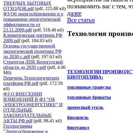
ТВЕРДЫХ БЫТОВЫХ
познакомить вас с тем, 
ОТХОДОВ.pdf
(pdf, 225.88 кб)
далее
ФЗ Об энергосбережении и о
повышении энергетической
Все статьи
эффективности от
23.11.2009.pdf
(pdf, 518.46 кб)
Технология произв
Климатическая доктрина РФ
2009.pdf
(pdf, 184.93 кб)
Основы государственной
экологической политики РФ
до 2030 г..pdf
(pdf, 197.63 кб)
Стратегия ЛПК Вологодской
области до 2020 г.pdf
(pdf, 4.06
ТЕХНОЛОГИИ ПРОИЗВОДС
Мб)
БИОТОПЛИВА:
Перечень Технологических
платформ РФ.pdf
(pdf, 172.59
топливные гранулы
кб)
ФЗ О ВНЕСЕНИИ
топливные брикеты
ИЗМЕНЕНИЙ В ФЗ "ОБ
ЭЛЕКТРОЭНЕРГЕТИКЕ" И
древесный уголь
ОТДЕЛЬНЫЕ
ЗАКОНОДАТЕЛЬНЫЕ
биодизель
АКТЫ РФ.pdf
(pdf, 98.41 кб)
Госпрограмма
биоэтанол
"Энергосбережение и