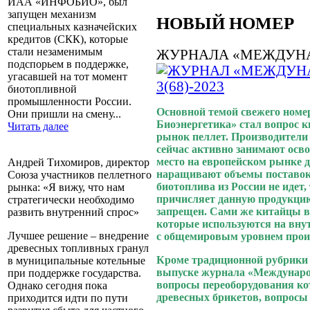
ИАА «ИНФОБИО», был
запущен механизм
НОВЫЙ НОМЕР
специальных казначейских
кредитов (СКК), которые
стали незаменимым
ЖУРНАЛА «МЕЖДУНА
подспорьем в поддержке,
угасавшей на тот момент
биотопливной
промышленности России.
Основной темой свежего ном
Они пришли на смену...
Биоэнергетика» стал вопрос к
Читать далее
рынок пеллет. Производители
сейчас активно занимают осв
место на европейском рынке 
Андрей Тихомиров, директор
наращивают объемы поставок
Союза участников пеллетного
биотоплива из России не идет,
рынка: «Я вижу, что нам
причисляет данную продукцию 
стратегически необходимо
запрещен. Сами же китайцы в
развить внутренний спрос»
которые используются на вну
с общемировым уровнем произ
Лучшее решение – внедрение
древесных топливных гранул
Кроме традиционной рубрики
в муниципальные котельные
выпуске журнала «Междунаро
при поддержке государства.
вопросы переоборудования ко
Однако сегодня пока
древесных брикетов, вопросы 
приходится идти по пути