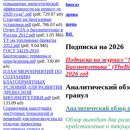
повышение энергетической
биогаз
эффективности на период до
2020 года".pdf
(pdf, 729.97 кб)
дрова
Стандарт на биогазовые
щепа
установки.pdf
(pdf, 786.03 кб)
Отчет РЭА о биоэнергетике в
BtL
России 2012.pdf
(pdf, 1.05 Мб)
ТУ на топливные брикеты
Подписка на 2026
2012.pdf
(pdf, 9.04 Мб)
ГОСТ 54219-2010
Биотопливо: термины и
Подписка на журнал
"
определения.pdf
(pdf, 330.89
Биоэнергетика"
(TheBi
кб)
ПЛАН МЕРОПРИЯТИЙ ПО
2026 год
СОЗДАНИЮ
БЛАГОПРИЯТНЫХ
Аналитический обз
УСЛОВИЙ ДЛЯ РАЗВИТИЯ
ДРЕВЕСНОЙ
гранул
БИОЭНЕРГЕТИКИ.pdf
(pdf,
133.09 кб)
Аналитический обзор 
Справочник наилучших
доступных технологий и
решений для производства из
Обзор выходит два раза 
отходов древесины
представление о текущ
топливных гранул и