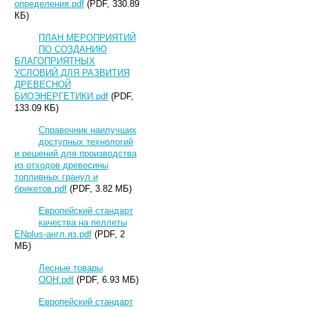
определения.pdf
(PDF, 330.89
КБ)
ПЛАН МЕРОПРИЯТИЙ
ПО СОЗДАНИЮ
БЛАГОПРИЯТНЫХ
УСЛОВИЙ ДЛЯ РАЗВИТИЯ
ДРЕВЕСНОЙ
БИОЭНЕРГЕТИКИ.pdf
(PDF,
133.09 КБ)
Справочник наилучших
доступных технологий
и решений для производства
из отходов древесины
топливных гранул и
брикетов.pdf
(PDF, 3.82 МБ)
Европейский стандарт
качества на пеллеты
ENplus-англ.яз.pdf
(PDF, 2
МБ)
Лесные товары
ООН.pdf
(PDF, 6.93 МБ)
Европейский стандарт