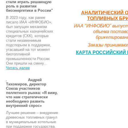
стали играть решающую
роль в развитии
биоэнергетики в России"
АНАЛИТИЧЕСКИЙ О
В 2023 году, как ранее
ТОПЛИВНЫХ БРИК
писало ИАА «ИНФОБИО»,
ИАА "ИНФОБИО" выпусти
был запущен механизм
объема поставо
специальных казначейских
кредитов (СКК), которые
брикетированн
стали незаменимым
Заказы принимают
подспорьем в поддержке,
угасавшей на тот момент
КАРТА РОССИЙСКИЙ 
биотопливной
промышленности России.
Они пришли на смену...
Читать далее
Андрей
Тихомиров, директор
Союза участников
пеллетного рынка: «Я вижу,
что нам стратегически
необходимо развить
внутренний спрос»
Лучшее решение – внедрение
древесных топливных гранул
в муниципальные котельные
при поддержке государства.