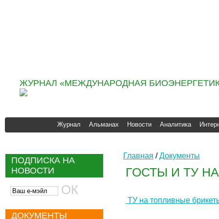
Информационно
аналитическое агентство
«ИНФОБИО»
ЖУРНАЛ «МЕЖДУНАРОДНАЯ БИОЭНЕРГЕТИК
Журнал
Альманах
Новости
Аналитика
Интер
Главная
/
Документы
ПОДПИСКА НА
ГОСТЫ И ТУ Н
НОВОСТИ
ТУ на топливные брикеты 
ДОКУМЕНТЫ