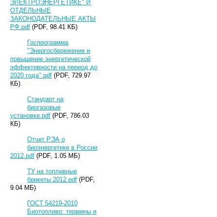
ЭЛЕКТРОЭНЕРГЕТИКЕ" И
ОТДЕЛЬНЫЕ
ЗАКОНОДАТЕЛЬНЫЕ АКТЫ
РФ.pdf
(PDF, 98.41 КБ)
Госпрограмма
"Энергосбережение и
повышение энергетической
эффективности на период до
2020 года".pdf
(PDF, 729.97
КБ)
Стандарт на
биогазовые
установки.pdf
(PDF, 786.03
КБ)
Отчет РЭА о
биоэнергетике в России
2012.pdf
(PDF, 1.05 МБ)
ТУ на топливные
брикеты 2012.pdf
(PDF,
9.04 МБ)
ГОСТ 54219-2010
Биотопливо: термины и