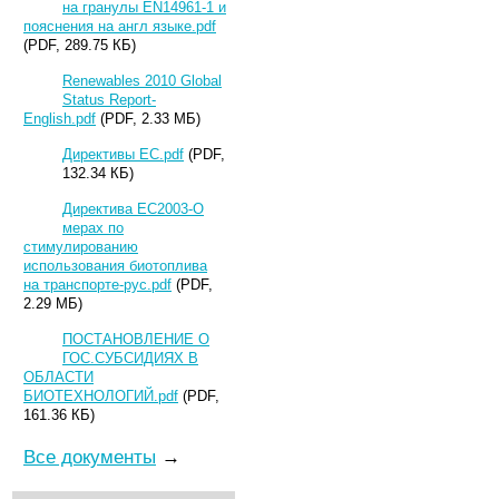
на гранулы EN14961-1 и
пояснения на англ языке.pdf
(PDF, 289.75 КБ)
Renewables 2010 Global
Status Report-
English.pdf
(PDF, 2.33 МБ)
Директивы ЕС.pdf
(PDF,
132.34 КБ)
Директива ЕС2003-О
мерах по
стимулированию
использования биотоплива
на транспорте-рус.pdf
(PDF,
2.29 МБ)
ПОСТАНОВЛЕНИЕ О
ГОС.СУБСИДИЯХ В
ОБЛАСТИ
БИОТЕХНОЛОГИЙ.pdf
(PDF,
161.36 КБ)
Все документы
→