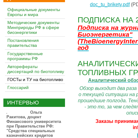
doc_tu_brikety.pdf
(PD
Официальные документы
Европы и мира
ПОДПИСКА НА 
Методические документы
Подписка на жур
Минприроды РФ в сфере
биоэнергетики
Биоэнергетика"
(TheBioenergyInter
Постановления
правительства
год
Государственные
программы РФ
АНАЛИТИЧЕСКИ
Авторефераты
ТОПЛИВНЫХ ГР
диссертаций по биотопливу
ГОСТы и ТУ на биотопливо
Аналитический обз
Глоссарий
Обзор выходит два раза
о текущей ситуации на 
прошедшие полгода. Тенд
ИНТЕРВЬЮ
- это то, за чем сле
Ольга
опис
Ракитова, доцент
Заказы принимаю
Финансового университета
при Правительстве РФ:
in
"Средства специальных
казначейских кредитов