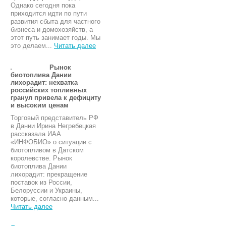
Однако сегодня пока
приходится идти по пути
развития сбыта для частного
бизнеса и домохозяйств, а
этот путь занимает годы. Мы
это делаем...
Читать далее
Рынок
биотоплива Дании
лихорадит: нехватка
российских топливных
гранул привела к дефициту
и высоким ценам
Торговый представитель РФ
в Дании Ирина Негребецкая
рассказала ИАА
«ИНФОБИО» о ситуации с
биотопливом в Датском
королевстве. Рынок
биотоплива Дании
лихорадит: прекращение
поставок из России,
Белоруссии и Украины,
которые, согласно данным...
Читать далее