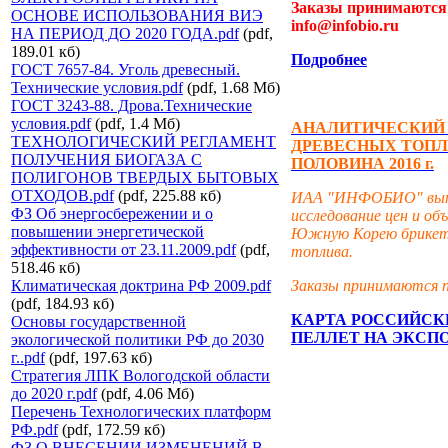
Заказы принимаются 
ОСНОВЕ ИСПОЛЬЗОВАНИЯ ВИЭ
info@infobio.ru
НА ПЕРИОД ДО 2020 ГОДА.pdf
(pdf,
189.01 кб)
Подробнее
ГОСТ 7657-84. Уголь древесный.
Технические условия.pdf
(pdf, 1.68 Мб)
ГОСТ 3243-88. Дрова.Технические
условия.pdf
(pdf, 1.4 Мб)
АНАЛИТИЧЕСКИЙ 
ТЕХНОЛОГИЧЕСКИЙ РЕГЛАМЕНТ
ДРЕВЕСНЫХ ТОПЛ
ПОЛУЧЕНИЯ БИОГАЗА С
ПОЛОВИНА 2016 г.
ПОЛИГОНОВ ТВЕРДЫХ БЫТОВЫХ
ОТХОДОВ.pdf
(pdf, 225.88 кб)
ИАА "ИНФОБИО" выпу
ФЗ Об энергосбережении и о
исследование цен и об
повышении энергетической
Южную Корею брикети
эффективности от 23.11.2009.pdf
(pdf,
топлива.
518.46 кб)
Заказы принимаются п
Климатическая доктрина РФ 2009.pdf
(pdf, 184.93 кб)
КАРТА РОССИЙСК
Основы государственной
ПЕЛЛЕТ НА ЭКСП
экологической политики РФ до 2030
г..pdf
(pdf, 197.63 кб)
Стратегия ЛПК Вологодской области
до 2020 г.pdf
(pdf, 4.06 Мб)
Перечень Технологических платформ
РФ.pdf
(pdf, 172.59 кб)
ФЗ О ВНЕСЕНИИ ИЗМЕНЕНИЙ В