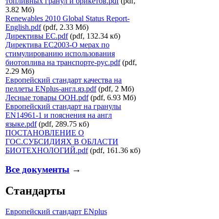
топливных гранул и брикетов.pdf
(pdf,
3.82 Мб)
Renewables 2010 Global Status Report-
English.pdf
(pdf, 2.33 Мб)
Директивы ЕС.pdf
(pdf, 132.34 кб)
Директива ЕС2003-О мерах по
стимулированию использования
биотоплива на транспорте-рус.pdf
(pdf,
2.29 Мб)
Европейский стандарт качества на
пеллеты ENplus-англ.яз.pdf
(pdf, 2 Мб)
Лесные товары ООН.pdf
(pdf, 6.93 Мб)
Европейский стандарт на гранулы
EN14961-1 и пояснения на англ
языке.pdf
(pdf, 289.75 кб)
ПОСТАНОВЛЕНИЕ О
ГОС.СУБСИДИЯХ В ОБЛАСТИ
БИОТЕХНОЛОГИЙ.pdf
(pdf, 161.36 кб)
Все документы
→
Стандарты
Европейский стандарт ENplus