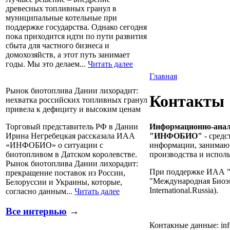
древесных топливных гранул в
муниципальные котельные при
поддержке государства. Однако сегодня
пока приходится идти по пути развития
сбыта для частного бизнеса и
домохозяйств, а этот путь занимает
годы. Мы это делаем...
Читать далее
Главная
Рынок биотоплива Дании лихорадит:
Контакты
нехватка российских топливных гранул
привела к дефициту и высоким ценам
Информационно-анал
Торговый представитель РФ в Дании
"ИНФОБИО"
- сред
Ирина Негребецкая рассказала ИАА
информации, занимаю
«ИНФОБИО» о ситуации с
производства и исполь
биотопливом в Датском королевстве.
Рынок биотоплива Дании лихорадит:
При поддержке ИАА "
прекращение поставок из России,
"Международная Биоэн
Белоруссии и Украины, которые,
International.Russia).
согласно данным...
Читать далее
Все интервью
→
Контакные данные: info