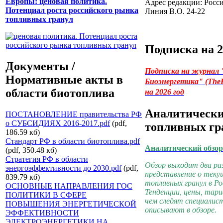
Европы: ценовая политика.
Адрес редакции: Росси
Потенциал роста российского рынка
Линия В.О. 24-22
топливных гранул
Подписка на 2
Документы /
Подписка на журнал
Нормативные акты в
Биоэнергетика"
(TheB
области биотоплива
на 2026 год
Аналитически
ПОСТАНОВЛЕНИЕ правительства РФ
о СУБСИДИЯХ 2016-2017.pdf
(pdf,
топливных гр
186.59 кб)
Стандарт РФ в области биотоплива.pdf
Аналитический обзор
(pdf, 350.48 кб)
Стратегия РФ в области
Обзор выходит два раз
энергоэффективности до 2030.pdf
(pdf,
представление о теку
839.79 кб)
топливных гранул в Ро
ОСНОВНЫЕ НАПРАВЛЕНИЯ ГОС
Тенденции, цены, тари
ПОЛИТИКИ В СФЕРЕ
чем следят специалис
ПОВЫШЕНИЯ ЭНЕРГЕТИЧЕСКОЙ
описывают в обзоре.
ЭФФЕКТИВНОСТИ
ЭЛЕКТРОЭНЕРГЕТИКИ НА