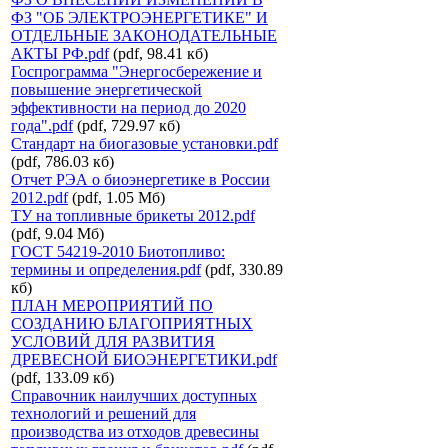
ФЗ "ОБ ЭЛЕКТРОЭНЕРГЕТИКЕ" И
ОТДЕЛЬНЫЕ ЗАКОНОДАТЕЛЬНЫЕ
АКТЫ РФ.pdf
(pdf, 98.41 кб)
Госпрограмма "Энергосбережение и
повышение энергетической
эффективности на период до 2020
года".pdf
(pdf, 729.97 кб)
Стандарт на биогазовые установки.pdf
(pdf, 786.03 кб)
Отчет РЭА о биоэнергетике в России
2012.pdf
(pdf, 1.05 Мб)
ТУ на топливные брикеты 2012.pdf
(pdf, 9.04 Мб)
ГОСТ 54219-2010 Биотопливо:
термины и определения.pdf
(pdf, 330.89
кб)
ПЛАН МЕРОПРИЯТИЙ ПО
СОЗДАНИЮ БЛАГОПРИЯТНЫХ
УСЛОВИЙ ДЛЯ РАЗВИТИЯ
ДРЕВЕСНОЙ БИОЭНЕРГЕТИКИ.pdf
(pdf, 133.09 кб)
Справочник наилучших доступных
технологий и решений для
производства из отходов древесины