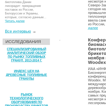
несмотря 
биотоплива Дании
Северо-Зап
лихорадит: прекращение
сегодня на
поставок из России,
промышлен
Белоруссии и Украины,
теплоэнерг
которые, согласно данным...
ввела санк
Читать далее
из России,
далее
Все интервью
→
Конфер
ИССЛЕДОВАНИЯ
биомасс
биотопл
СПЕЦИАЛИЗИРОВАННЫЙ
брикето
АНАЛИТИЧЕСКИЙ ОБЗОР
ПО РЫНКУ ТОПЛИВНЫХ
ноября
ГРАНУЛ. 2013-2014 Г.
Woodex
ИАА «ИНФ
ИНДЕКС ЦЕН НА
Биоэнерге
ДРЕВЕСНЫЕ ТОПЛИВНЫЕ
конференц
ГРАНУЛЫ
Woodex. М
междунаро
деревообр
ноября. Ко
РЫНОК
самых пре
ТЕХНОЛОГИЧЕСКОГО
несмотря н
ОБОРУДОВАНИЯ ПО
лесопромы
ПРОИЗВОДСТВУ БРИКЕТОВ