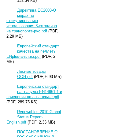
132.34 КБ)
Директива ЕС2003-О
мерах по
стимулированию
использования биотоплива
на транспорте-рус.pdf
(PDF,
2.29 МБ)
Европейский стандарт
качества на пеллеты
ENplus-англ.яз.pdf
(PDF, 2
МБ)
Лесные товары
ООН.pdf
(PDF, 6.93 МБ)
Европейский стандарт
на гранулы EN14961-1 и
пояснения на англ языке.pdf
(PDF, 289.75 КБ)
Renewables 2010 Global
Status Report-
English.pdf
(PDF, 2.33 МБ)
ПОСТАНОВЛЕНИЕ О