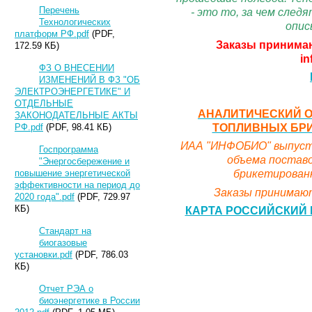
Перечень
- это то, за чем сле
Технологических
опис
платформ РФ.pdf
(PDF,
Заказы принимаю
172.59 КБ)
in
ФЗ О ВНЕСЕНИИ
ИЗМЕНЕНИЙ В ФЗ "ОБ
ЭЛЕКТРОЭНЕРГЕТИКЕ" И
ОТДЕЛЬНЫЕ
АНАЛИТИЧЕСКИЙ О
ЗАКОНОДАТЕЛЬНЫЕ АКТЫ
ТОПЛИВНЫХ БРИК
РФ.pdf
(PDF, 98.41 КБ)
ИАА "ИНФОБИО" выпусти
Госпрограмма
объема поставо
"Энергосбережение и
брикетированн
повышение энергетической
эффективности на период до
Заказы принимают
2020 года".pdf
(PDF, 729.97
КБ)
КАРТА РОССИЙСКИЙ 
Стандарт на
биогазовые
установки.pdf
(PDF, 786.03
КБ)
Отчет РЭА о
биоэнергетике в России