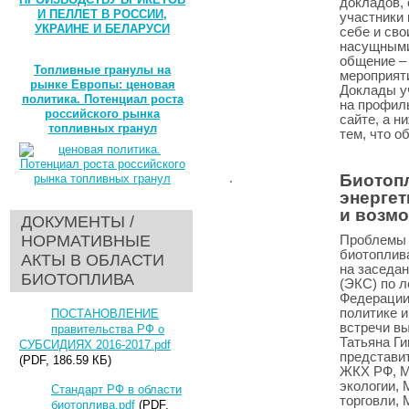
докладов,
И ПЕЛЛЕТ В РОССИИ,
участники 
УКРАИНЕ И БЕЛАРУСИ
себе и сво
насущными
общение –
Топливные гранулы на
мероприят
рынке Европы: ценовая
Доклады у
политика. Потенциал роста
на профил
российского рынка
сайте, а н
топливных гранул
тем, что о
Биотоп
энергет
и возм
ДОКУМЕНТЫ /
НОРМАТИВНЫЕ
Проблемы 
биотоплив
АКТЫ В ОБЛАСТИ
на заседа
БИОТОПЛИВА
(ЭКС) по 
Федерации
политике 
ПОСТАНОВЛЕНИЕ
встречи в
правительства РФ о
Татьяна Ги
СУБСИДИЯХ 2016-2017.pdf
представи
(PDF, 186.59 КБ)
ЖКХ РФ, М
экологии,
Стандарт РФ в области
торговли, 
биотоплива.pdf
(PDF,