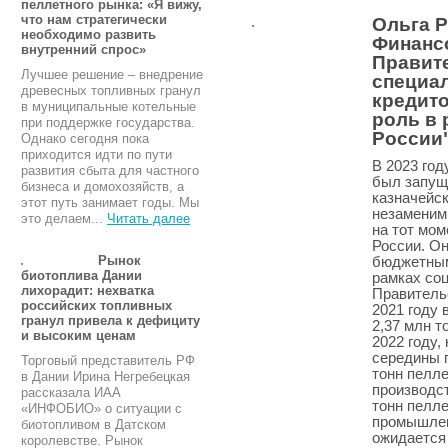
пеллетного рынка: «Я вижу,
что нам стратегически
Ольга Р
необходимо развить
Финанс
внутренний спрос»
Правит
Лучшее решение – внедрение
специа
древесных топливных гранул
кредит
в муниципальные котельные
роль в 
при поддержке государства.
России
Однако сегодня пока
приходится идти по пути
В 2023 го
развития сбыта для частного
был запущ
бизнеса и домохозяйств, а
казначейск
этот путь занимает годы. Мы
незаменим
это делаем...
Читать далее
на тот мо
России. О
Рынок
бюджетным
биотоплива Дании
рамках со
лихорадит: нехватка
Правитель
российских топливных
2021 году 
гранул привела к дефициту
2,37 млн т
и высоким ценам
2022 году
середины г
Торговый представитель РФ
тонн пелле
в Дании Ирина Негребецкая
производст
рассказала ИАА
тонн пелле
«ИНФОБИО» о ситуации с
промышленн
биотопливом в Датском
ожидается 
королевстве. Рынок