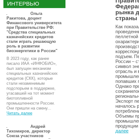
Правит
ИНТЕРВЬЮ
Федера
рынка д
Ольга
страны
Ракитова, доцент
Финансового университета
Как показа
при Правительстве РФ:
проведенн
"Средства специальных
пеллетной
казначейских кредитов
охарактери
стали играть решающую
роль в развитии
производст
биоэнергетики в России"
корреспон
подъем. П
В 2023 году, как ранее
России – с
писало ИАА «ИНФОБИО»,
символ эне
был запущен механизм
отрасль и 
специальных казначейских
промышлен
кредитов (СКК), которые
попавших п
стали незаменимым
Однако про
подспорьем в поддержке,
сохранило
угасавшей на тот момент
региональ
биотопливной
Экспорт пе
промышленности России.
началось р
Они пришли на смену...
потреблен
Читать далее
Объемы пр
промышлен
продукции
Андрей
далее
Тихомиров, директор
Союза участников