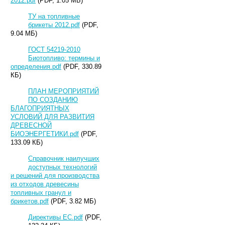
2012.pdf
(PDF, 1.05 МБ)
ТУ на топливные
брикеты 2012.pdf
(PDF,
9.04 МБ)
ГОСТ 54219-2010
Биотопливо: термины и
определения.pdf
(PDF, 330.89
КБ)
ПЛАН МЕРОПРИЯТИЙ
ПО СОЗДАНИЮ
БЛАГОПРИЯТНЫХ
УСЛОВИЙ ДЛЯ РАЗВИТИЯ
ДРЕВЕСНОЙ
БИОЭНЕРГЕТИКИ.pdf
(PDF,
133.09 КБ)
Справочник наилучших
доступных технологий
и решений для производства
из отходов древесины
топливных гранул и
брикетов.pdf
(PDF, 3.82 МБ)
Директивы ЕС.pdf
(PDF,