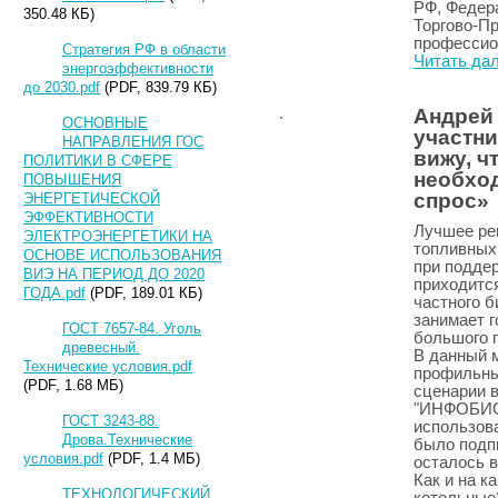
РФ, Федера
350.48 КБ)
Торгово-П
профессио
Стратегия РФ в области
Читать да
энергоэффективности
до 2030.pdf
(PDF, 839.79 КБ)
Андрей
ОСНОВНЫЕ
участни
НАПРАВЛЕНИЯ ГОС
вижу, ч
ПОЛИТИКИ В СФЕРЕ
необхо
ПОВЫШЕНИЯ
спрос»
ЭНЕРГЕТИЧЕСКОЙ
ЭФФЕКТИВНОСТИ
Лучшее ре
ЭЛЕКТРОЭНЕРГЕТИКИ НА
топливных
ОСНОВЕ ИСПОЛЬЗОВАНИЯ
при поддер
ВИЭ НА ПЕРИОД ДО 2020
приходится
ГОДА.pdf
(PDF, 189.01 КБ)
частного б
занимает г
ГОСТ 7657-84. Уголь
большого п
древесный.
В данный 
Технические условия.pdf
профильны
(PDF, 1.68 МБ)
сценарии 
"ИНФОБИО"
ГОСТ 3243-88.
использова
Дрова.Технические
было подп
условия.pdf
(PDF, 1.4 МБ)
осталось в
Как и на к
ТЕХНОЛОГИЧЕСКИЙ