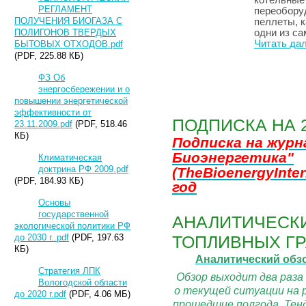
котельные?
РЕГЛАМЕНТ
переобору
ПОЛУЧЕНИЯ БИОГАЗА С
пеллеты, к
ПОЛИГОНОВ ТВЕРДЫХ
одни из с
Читать да
БЫТОВЫХ ОТХОДОВ.pdf
(PDF, 225.88 КБ)
ФЗ Об
ВСЕ СТАТЬИ
энергосбережении и о
повышении энергетической
эффективности от
ПОДПИСКА НА 
23.11.2009.pdf
(PDF, 518.46
КБ)
Подписка на жур
Биоэнергетика"
Климатическая
доктрина РФ 2009.pdf
(TheBioenergyInter
(PDF, 184.93 КБ)
год
Основы
государственной
АНАЛИТИЧЕСКИ
экологической политики РФ
до 2030 г..pdf
(PDF, 197.63
ТОПЛИВНЫХ ГР
КБ)
Аналитический обз
Стратегия ЛПК
Обзор выходит два раза
Вологодской области
о текущей ситуации на 
до 2020 г.pdf
(PDF, 4.06 МБ)
прошедшие полгода. Тенд