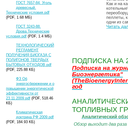
ГОСТ 7657-84. Уголь
Как и на к
древесный.
котельные?
Технические условия.pdf
переобору
(PDF, 1.68 МБ)
пеллеты, к
одни из с
ГОСТ 3243-88.
Читать да
Дрова.Технические
условия.pdf
(PDF, 1.4 МБ)
ВСЕ СТАТЬИ
ТЕХНОЛОГИЧЕСКИЙ
РЕГЛАМЕНТ
ПОЛУЧЕНИЯ БИОГАЗА С
ПОДПИСКА НА 
ПОЛИГОНОВ ТВЕРДЫХ
БЫТОВЫХ ОТХОДОВ.pdf
Подписка на жур
(PDF, 225.88 КБ)
Биоэнергетика"
ФЗ Об
(TheBioenergyInter
энергосбережении и о
год
повышении энергетической
эффективности от
23.11.2009.pdf
(PDF, 518.46
АНАЛИТИЧЕСКИ
КБ)
ТОПЛИВНЫХ ГР
Климатическая
Аналитический обз
доктрина РФ 2009.pdf
(PDF, 184.93 КБ)
Обзор выходит два раза