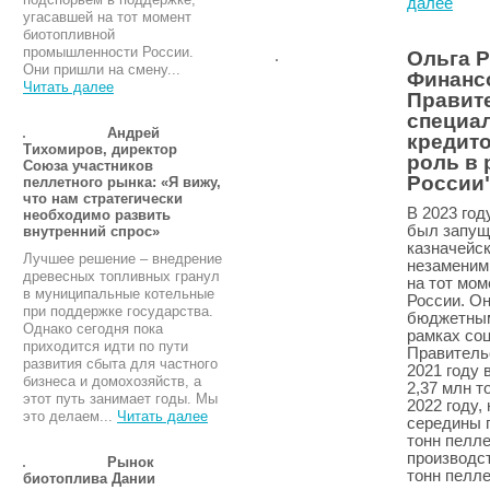
далее
угасавшей на тот момент
биотопливной
промышленности России.
Ольга Р
Они пришли на смену...
Финанс
Читать далее
Правит
специа
Андрей
кредит
Тихомиров, директор
роль в 
Союза участников
России
пеллетного рынка: «Я вижу,
что нам стратегически
В 2023 го
необходимо развить
был запущ
внутренний спрос»
казначейск
Лучшее решение – внедрение
незаменим
древесных топливных гранул
на тот мо
в муниципальные котельные
России. О
при поддержке государства.
бюджетным
Однако сегодня пока
рамках со
приходится идти по пути
Правитель
развития сбыта для частного
2021 году 
бизнеса и домохозяйств, а
2,37 млн т
этот путь занимает годы. Мы
2022 году
это делаем...
Читать далее
середины г
тонн пелле
производст
Рынок
тонн пелле
биотоплива Дании