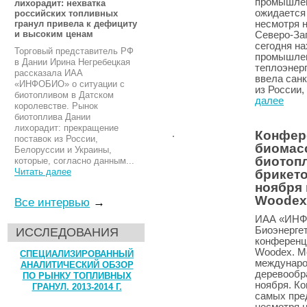
промышленн
лихорадит: нехватка
ожидается 
российских топливных
несмотря 
гранул привела к дефициту
и высоким ценам
Северо-Зап
сегодня на
Торговый представитель РФ
промышлен
в Дании Ирина Негребецкая
теплоэнерг
рассказала ИАА
ввела санк
«ИНФОБИО» о ситуации с
из России,
биотопливом в Датском
далее
королевстве. Рынок
биотоплива Дании
лихорадит: прекращение
Конфер
поставок из России,
биомасс
Белоруссии и Украины,
биотопл
которые, согласно данным...
Читать далее
брикето
ноября
Woodex
Все интервью
→
ИАА «ИНФ
Биоэнерге
ИССЛЕДОВАНИЯ
конференц
Woodex. М
СПЕЦИАЛИЗИРОВАННЫЙ
междунаро
АНАЛИТИЧЕСКИЙ ОБЗОР
деревообр
ПО РЫНКУ ТОПЛИВНЫХ
ноября. Ко
ГРАНУЛ. 2013-2014 Г.
самых пре
несмотря н