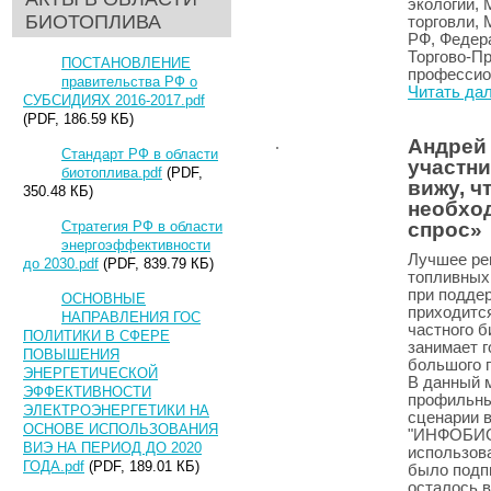
экологии,
БИОТОПЛИВА
торговли, 
РФ, Федера
Торгово-П
ПОСТАНОВЛЕНИЕ
профессио
правительства РФ о
Читать да
СУБСИДИЯХ 2016-2017.pdf
(PDF, 186.59 КБ)
Андрей
Стандарт РФ в области
участни
биотоплива.pdf
(PDF,
вижу, ч
350.48 КБ)
необхо
Стратегия РФ в области
спрос»
энергоэффективности
Лучшее ре
до 2030.pdf
(PDF, 839.79 КБ)
топливных
при поддер
ОСНОВНЫЕ
приходится
НАПРАВЛЕНИЯ ГОС
частного б
ПОЛИТИКИ В СФЕРЕ
занимает г
ПОВЫШЕНИЯ
большого п
ЭНЕРГЕТИЧЕСКОЙ
В данный 
ЭФФЕКТИВНОСТИ
профильны
ЭЛЕКТРОЭНЕРГЕТИКИ НА
сценарии 
ОСНОВЕ ИСПОЛЬЗОВАНИЯ
"ИНФОБИО"
ВИЭ НА ПЕРИОД ДО 2020
использова
ГОДА.pdf
(PDF, 189.01 КБ)
было подп
осталось в