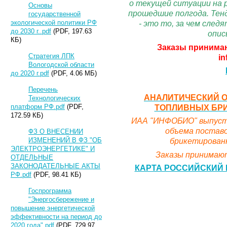
о текущей ситуации на 
Основы
прошедшие полгода. Тенд
государственной
экологической политики РФ
- это то, за чем сле
до 2030 г..pdf
(PDF, 197.63
опис
КБ)
Заказы принимаю
Стратегия ЛПК
in
Вологодской области
до 2020 г.pdf
(PDF, 4.06 МБ)
Перечень
АНАЛИТИЧЕСКИЙ О
Технологических
ТОПЛИВНЫХ БРИК
платформ РФ.pdf
(PDF,
172.59 КБ)
ИАА "ИНФОБИО" выпусти
объема поставо
ФЗ О ВНЕСЕНИИ
ИЗМЕНЕНИЙ В ФЗ "ОБ
брикетированн
ЭЛЕКТРОЭНЕРГЕТИКЕ" И
Заказы принимают
ОТДЕЛЬНЫЕ
ЗАКОНОДАТЕЛЬНЫЕ АКТЫ
КАРТА РОССИЙСКИЙ 
РФ.pdf
(PDF, 98.41 КБ)
Госпрограмма
"Энергосбережение и
повышение энергетической
эффективности на период до
2020 года".pdf
(PDF, 729.97