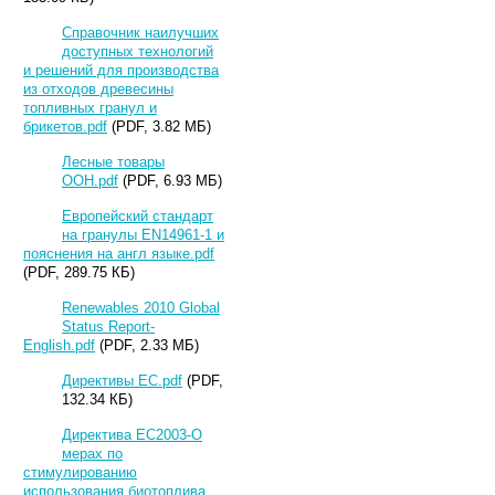
Справочник наилучших
доступных технологий
и решений для производства
из отходов древесины
топливных гранул и
брикетов.pdf
(PDF, 3.82 МБ)
Лесные товары
ООН.pdf
(PDF, 6.93 МБ)
Европейский стандарт
на гранулы EN14961-1 и
пояснения на англ языке.pdf
(PDF, 289.75 КБ)
Renewables 2010 Global
Status Report-
English.pdf
(PDF, 2.33 МБ)
Директивы ЕС.pdf
(PDF,
132.34 КБ)
Директива ЕС2003-О
мерах по
стимулированию
использования биотоплива