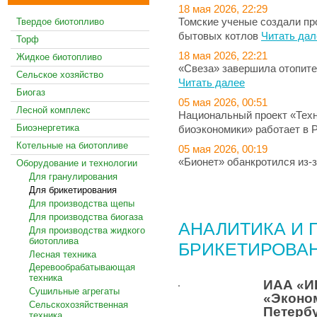
18 мая 2026, 22:29
Томские ученые создали пр
Твердое биотопливо
бытовых котлов
Читать дал
Торф
18 мая 2026, 22:21
Жидкое биотопливо
«Свеза» завершила отопите
Сельское хозяйство
Читать далее
Биогаз
05 мая 2026, 00:51
Лесной комплекс
Национальный проект «Техн
Биоэнергетика
биоэкономики» работает в 
Котельные на биотопливе
05 мая 2026, 00:19
«Бионет» обанкротился из-
Оборудование и технологии
Для гранулирования
Для брикетирования
ВСЕ НОВОСТИ
Для производства щепы
Для производства биогаза
АНАЛИТИКА И 
Для производства жидкого
биотоплива
БРИКЕТИРОВА
Лесная техника
Деревообрабатывающая
техника
ИАА «И
Сушильные агрегаты
«Эконом
Сельскохозяйственная
Петерб
техника