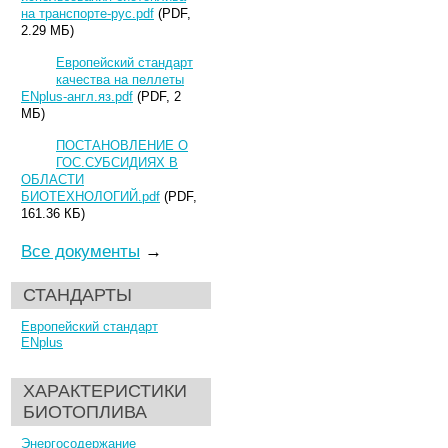
на транспорте-рус.pdf
(PDF,
2.29 МБ)
Европейский стандарт
качества на пеллеты
ENplus-англ.яз.pdf
(PDF, 2
МБ)
ПОСТАНОВЛЕНИЕ О
ГОС.СУБСИДИЯХ В
ОБЛАСТИ
БИОТЕХНОЛОГИЙ.pdf
(PDF,
161.36 КБ)
Все документы
→
СТАНДАРТЫ
Европейский стандарт
ENplus
ХАРАКТЕРИСТИКИ
БИОТОПЛИВА
Энергосодержание