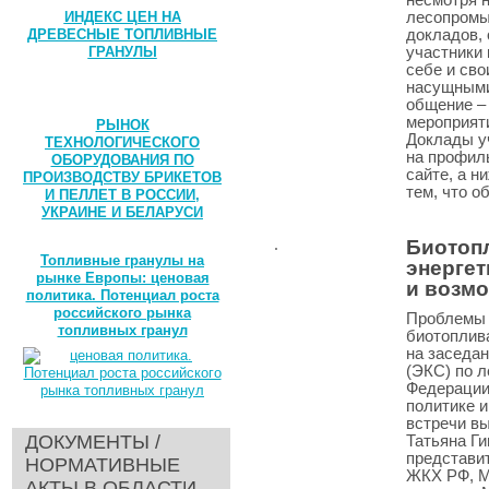
ИНДЕКС ЦЕН НА
лесопромы
ДРЕВЕСНЫЕ ТОПЛИВНЫЕ
докладов,
ГРАНУЛЫ
участники 
себе и сво
насущными
общение –
мероприят
РЫНОК
Доклады у
ТЕХНОЛОГИЧЕСКОГО
на профил
ОБОРУДОВАНИЯ ПО
сайте, а н
ПРОИЗВОДСТВУ БРИКЕТОВ
тем, что о
И ПЕЛЛЕТ В РОССИИ,
УКРАИНЕ И БЕЛАРУСИ
Биотоп
Топливные гранулы на
энергет
рынке Европы: ценовая
и возм
политика. Потенциал роста
российского рынка
Проблемы 
топливных гранул
биотоплив
на заседа
(ЭКС) по 
Федерации
политике 
встречи в
ДОКУМЕНТЫ /
Татьяна Ги
представи
НОРМАТИВНЫЕ
ЖКХ РФ, М
АКТЫ В ОБЛАСТИ