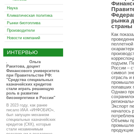
Финанс
Наука
Правит
Федера
Климатическая политика
рынка д
Рынки биотоплива
страны
Производители
Как показа
Новости компаний
проведенн
пеллетной
охарактери
ИНТЕРВЬЮ
производст
корреспон
Ольга
подъем. П
Ракитова, доцент
России – с
Финансового университета
символ эне
при Правительстве РФ:
отрасль и 
"Средства специальных
промышлен
казначейских кредитов
попавших п
стали играть решающую
Однако про
роль в развитии
сохранило
биоэнергетики в России"
региональ
В 2023 году, как ранее
Экспорт пе
писало ИАА «ИНФОБИО»,
началось р
был запущен механизм
потреблен
специальных казначейских
Объемы пр
кредитов (СКК), которые
промышлен
стали незаменимым
продукции
подспорьем в поддержке,