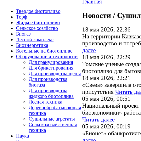
Главная
Твердое биотопливо
Новости / Сушил
Торф
Жидкое биотопливо
Сельское хозяйство
18 мая 2026, 22:36
Биогаз
На территории Кавказ
Лесной комплекс
производство и потре
Биоэнергетика
далее
Котельные на биотопливе
Оборудование и технологии
18 мая 2026, 22:29
Для гранулирования
Томские ученые созда
Для брикетирования
биотопливо для бытов
Для производства щепы
18 мая 2026, 22:21
Для производства
«Свеза» завершила ото
биогаза
Для производства
присутствия
Читать да
жидкого биотоплива
05 мая 2026, 00:51
Лесная техника
Национальный проект 
Деревообрабатывающая
биоэкономики» работае
техника
Сушильные агрегаты
Читать далее
Сельскохозяйственная
05 мая 2026, 00:19
техника
«Бионет» обанкротилс
Наука
далее