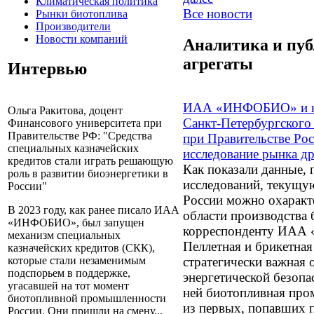
Климатическая политика
Все новости
Рынки биотоплива
Производители
Новости компаний
Аналитика и пу
агрегаты
Интервью
ИАА «ИНФОБИО» и ка
Ольга Ракитова, доцент
Санкт-Петербургского
Финансового университета при
Правительстве РФ: "Средства
при Правительстве Ро
специальных казначейских
исследование рынка др
кредитов стали играть решающую
Как показали данные,
роль в развитии биоэнергетики в
исследований, текущу
России"
России можно охаракте
В 2023 году, как ранее писало ИАА
области производства 
«ИНФОБИО», был запущен
корреспонденту ИАА 
механизм специальных
Пеллетная и брикетна
казначейских кредитов (СКК),
стратегически важная 
которые стали незаменимым
подспорьем в поддержке,
энергетической безопас
угасавшей на тот момент
ней биотопливная про
биотопливной промышленности
из первых, попавших п
России. Они пришли на смену...