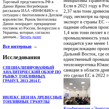
инициативы Правитель
Торговый представитель РФ в
Если в 2021 году в Ро
Дании Ирина Негребецкая
2,37 млн тонн древесн
рассказала ИАА «ИНФОБИО» о
ситуации с биотопливом в Датском
году, несмотря на пр
королевстве. Рынок биотоплива
экспорт в страны ЕС - 
Дании лихорадит: прекращение
падение объемов прои
поставок из России, Белоруссии и
1,4 млн тонн пеллет в 
Украины, которые, согласно
данным...
Читать далее
промышленность упала 
ожидается уже менее 1 
Все интервью
→
передислокацию произв
Дальний Восток, где с
Исследования
единственный промыш
теплоэнергетика Южной
СПЕЦИАЛИЗИРОВАННЫЙ
санкции в области дре
АНАЛИТИЧЕСКИЙ ОБЗОР ПО
это сделал ЕС в 2022 
РЫНКУ ТОПЛИВНЫХ
ГРАНУЛ. 2013-2014 Г.
ИНДЕКС ЦЕН НА ДРЕВЕСНЫЕ
ТОПЛИВНЫЕ ГРАНУЛЫ
Конференция «Энергия