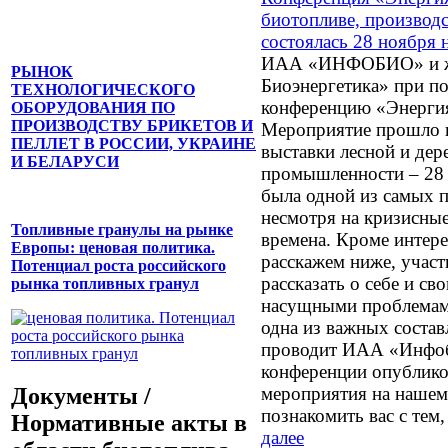
биотопливе, производс
состоялась 28 ноября
ИАА «ИНФОБИО» и ж
РЫНОК
Биоэнергетика» при 
ТЕХНОЛОГИЧЕСКОГО
конференцию «Энергия
ОБОРУДОВАНИЯ ПО
ПРОИЗВОДСТВУ БРИКЕТОВ И
Мероприятие прошло 
ПЕЛЛЕТ В РОССИИ, УКРАИНЕ
выставки лесной и де
И БЕЛАРУСИ
промышленности – 28 
была одной из самых 
несмотря на кризисны
Топливные гранулы на рынке
времена. Кроме интер
Европы: ценовая политика.
расскажем ниже, учас
Потенциал роста российского
рассказать о себе и св
рынка топливных гранул
насущными проблемами
одна из важных соста
проводит ИАА «Инфоб
конференции опублико
мероприятия на нашем 
Документы /
познакомить вас с тем,
Нормативные акты в
далее