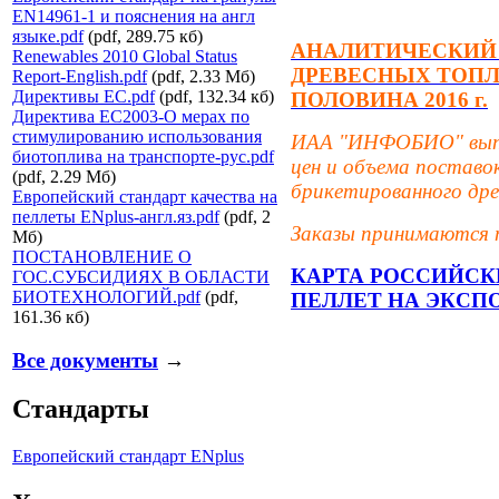
EN14961-1 и пояснения на англ
языке.pdf
(pdf, 289.75 кб)
АНАЛИТИЧЕСКИЙ 
Renewables 2010 Global Status
ДРЕВЕСНЫХ ТОПЛ
Report-English.pdf
(pdf, 2.33 Мб)
Директивы ЕС.pdf
(pdf, 132.34 кб)
ПОЛОВИНА 2016 г.
Директива ЕС2003-О мерах по
стимулированию использования
ИАА "ИНФОБИО" выпус
биотоплива на транспорте-рус.pdf
цен и объема постав
(pdf, 2.29 Мб)
брикетированного дре
Европейский стандарт качества на
пеллеты ENplus-англ.яз.pdf
(pdf, 2
Заказы принимаются п
Мб)
ПОСТАНОВЛЕНИЕ О
КАРТА РОССИЙСК
ГОС.СУБСИДИЯХ В ОБЛАСТИ
БИОТЕХНОЛОГИЙ.pdf
(pdf,
ПЕЛЛЕТ НА ЭКСП
161.36 кб)
Все документы
→
Стандарты
Европейский стандарт ENplus