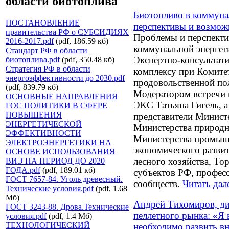
области биотоплива
Биотопливо в коммуна
ПОСТАНОВЛЕНИЕ
перспективы и возмож
правительства РФ о СУБСИДИЯХ
Проблемы и перспекти
2016-2017.pdf
(pdf, 186.59 кб)
коммунальной энергети
Стандарт РФ в области
Экспертно-консультат
биотоплива.pdf
(pdf, 350.48 кб)
Стратегия РФ в области
комплексу при Комите
энергоэффективности до 2030.pdf
продовольственной по
(pdf, 839.79 кб)
Модератором встречи 
ОСНОВНЫЕ НАПРАВЛЕНИЯ
ЭКС Татьяна Гигель, а
ГОС ПОЛИТИКИ В СФЕРЕ
ПОВЫШЕНИЯ
представители Минист
ЭНЕРГЕТИЧЕСКОЙ
Министерства природн
ЭФФЕКТИВНОСТИ
Министерства промышл
ЭЛЕКТРОЭНЕРГЕТИКИ НА
экономического развит
ОСНОВЕ ИСПОЛЬЗОВАНИЯ
лесного хозяйства, Т
ВИЭ НА ПЕРИОД ДО 2020
ГОДА.pdf
(pdf, 189.01 кб)
субъектов РФ, профес
ГОСТ 7657-84. Уголь древесный.
сообществ.
Читать дал
Технические условия.pdf
(pdf, 1.68
Мб)
Андрей Тихомиров, ди
ГОСТ 3243-88. Дрова.Технические
пеллетного рынка: «Я 
условия.pdf
(pdf, 1.4 Мб)
ТЕХНОЛОГИЧЕСКИЙ
необходимо развить в