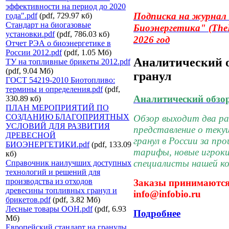
эффективности на период до 2020
Подписка на журнал
года".pdf
(pdf, 729.97 кб)
Стандарт на биогазовые
Биоэнергетика"
(The
установки.pdf
(pdf, 786.03 кб)
2026 год
Отчет РЭА о биоэнергетике в
России 2012.pdf
(pdf, 1.05 Мб)
Аналитический 
ТУ на топливные брикеты 2012.pdf
(pdf, 9.04 Мб)
гранул
ГОСТ 54219-2010 Биотопливо:
термины и определения.pdf
(pdf,
Аналитический обзо
330.89 кб)
ПЛАН МЕРОПРИЯТИЙ ПО
СОЗДАНИЮ БЛАГОПРИЯТНЫХ
Обзор выходит два раз
УСЛОВИЙ ДЛЯ РАЗВИТИЯ
представление о теку
ДРЕВЕСНОЙ
гранул в России за пр
БИОЭНЕРГЕТИКИ.pdf
(pdf, 133.09
тарифы, новые игроки 
кб)
специалисты нашей ко
Справочник наилучших доступных
технологий и решений для
производства из отходов
Заказы принимаются 
древесины топливных гранул и
info@infobio.ru
брикетов.pdf
(pdf, 3.82 Мб)
Лесные товары ООН.pdf
(pdf, 6.93
Подробнее
Мб)
Европейский стандарт на гранулы