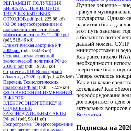
РЕГЛАМЕНТ ПОЛУЧЕНИЯ
Лучшее решение – вне
БИОГАЗА С ПОЛИГОНОВ
гранул в муниципальн
ТВЕРДЫХ БЫТОВЫХ
государства. Однако с
ОТХОДОВ.pdf
(pdf, 225.88 кб)
развития сбыта для ча
ФЗ Об энергосбережении и о
повышении энергетической
этот путь занимает год
эффективности от 23.11.2009.pdf
а большого потребления
(pdf, 518.46 кб)
данный момент СУПР 
Климатическая доктрина РФ
министерствами и вед
2009.pdf
(pdf, 184.93 кб)
Основы государственной
Как ранее писало ИА
экологической политики РФ до
необходимости исполь
2030 г..pdf
(pdf, 197.63 кб)
энергетике было подпи
Стратегия ЛПК Вологодской
Теперь осталось внедр
области до 2020 г.pdf
(pdf, 4.06 Мб)
Как и на какие средст
Перечень Технологических
платформ РФ.pdf
(pdf, 172.59 кб)
котельные? Как обезоп
ФЗ О ВНЕСЕНИИ ИЗМЕНЕНИЙ
переоборудование веде
В ФЗ "ОБ
договориться о цене э
ЭЛЕКТРОЭНЕРГЕТИКЕ" И
актуальных вопросов
ОТДЕЛЬНЫЕ
ЗАКОНОДАТЕЛЬНЫЕ АКТЫ
Все статьи
РФ.pdf
(pdf, 98.41 кб)
Госпрограмма "Энергосбережение
Подписка на 202
и повышение энергетической