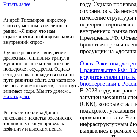
году. Однако производ
Читать далее
сохранилось. За неско
изменение структуры 
Андрей Тихомиров, директор
переориентировался с з
Союза участников пеллетного
внутреннего рынка по
рынка: «Я вижу, что нам
стратегически необходимо развить
Президента РФ. Объемы
внутренний спрос»
брикетная промышленн
продукции на «досанк
Лучшее решение – внедрение
древесных топливных гранул в
Ольга Ракитова, доцен
муниципальные котельные при
поддержке государства. Однако
Правительстве РФ: "Ср
сегодня пока приходится идти по
кредитов стали играт
пути развития сбыта для частного
биоэнергетики в Росси
бизнеса и домохозяйств, а этот путь
В 2023 году, как ра
занимает годы. Мы это делаем...
запущен механизм спе
Читать далее
(СКК), которые стали
поддержке, угасавшей
Рынок биотоплива Дании
промышленности Росс
лихорадит: нехватка российских
инфраструктурным бю
топливных гранул привела к
дефициту и высоким ценам
выдавались в рамках 