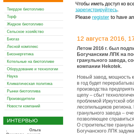
Чтобы иметь доступ ко вс
зарегистрируйтесь
.
Твердое биотопливо
Торф
Please
register
to have an
Жидкое биотопливо
Сельское хозяйство
12 августа 2016, 1
Биогаз
Лесной комплекс
Летом 2016 г. был подп
Богучанским ЛПК на по
Биоэнергетика
гранульного завода, 
Котельные на биотопливе
компании Hekotek.
Оборудование и технологии
Наука
Новый завод, мощность к
в год будет перерабатыв
Климатическая политика
производства предприятия
Рынки биотоплива
щепу – сбыт технологиче
Производители
проблемой Иркутской обл
Новости компаний
лесопильщиков региона. 
гранульного завода – оч
позволяющее справиться 
ИНТЕРВЬЮ
О строительстве грануль
Ольга
Богучанского ЛПК задума