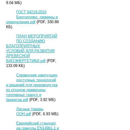
9.04 МБ)
ГОСТ 54219-2010
Биотопливо: термины и
определения.pdf
(PDF, 330.89
КБ)
ПЛАН МЕРОПРИЯТИЙ
ПО СОЗДАНИЮ
БЛАГОПРИЯТНЫХ
УСЛОВИЙ ДЛЯ РАЗВИТИЯ
ДРЕВЕСНОЙ
БИОЭНЕРГЕТИКИ.pdf
(PDF,
133.09 КБ)
Справочник наилучших
доступных технологий
и решений для производства
из отходов древесины
топливных гранул и
брикетов.pdf
(PDF, 3.82 МБ)
Лесные товары
ООН.pdf
(PDF, 6.93 МБ)
Европейский стандарт
на гранулы EN14961-1 и