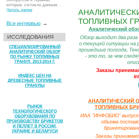
которые, согласно данным...
Читать далее
АНАЛИТИЧЕСКИ
ТОПЛИВНЫХ ГР
Все интервью
→
Аналитический обз
ИССЛЕДОВАНИЯ
Обзор выходит два раза
о текущей ситуации на 
СПЕЦИАЛИЗИРОВАННЫЙ
прошедшие полгода. Тенд
АНАЛИТИЧЕСКИЙ ОБЗОР
- это то, за чем сле
ПО РЫНКУ ТОПЛИВНЫХ
опис
ГРАНУЛ. 2013-2014 Г.
Заказы принимаю
ИНДЕКС ЦЕН НА
in
ДРЕВЕСНЫЕ ТОПЛИВНЫЕ
ГРАНУЛЫ
АНАЛИТИЧЕСКИЙ О
РЫНОК
ТОПЛИВНЫХ БРИК
ТЕХНОЛОГИЧЕСКОГО
ИАА "ИНФОБИО" выпусти
ОБОРУДОВАНИЯ ПО
объема поставо
ПРОИЗВОДСТВУ БРИКЕТОВ
И ПЕЛЛЕТ В РОССИИ,
брикетированн
УКРАИНЕ И БЕЛАРУСИ
Заказы принимают