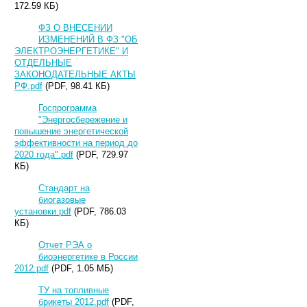
172.59 КБ)
ФЗ О ВНЕСЕНИИ
ИЗМЕНЕНИЙ В ФЗ "ОБ
ЭЛЕКТРОЭНЕРГЕТИКЕ" И
ОТДЕЛЬНЫЕ
ЗАКОНОДАТЕЛЬНЫЕ АКТЫ
РФ.pdf
(PDF, 98.41 КБ)
Госпрограмма
"Энергосбережение и
повышение энергетической
эффективности на период до
2020 года".pdf
(PDF, 729.97
КБ)
Стандарт на
биогазовые
установки.pdf
(PDF, 786.03
КБ)
Отчет РЭА о
биоэнергетике в России
2012.pdf
(PDF, 1.05 МБ)
ТУ на топливные
брикеты 2012.pdf
(PDF,