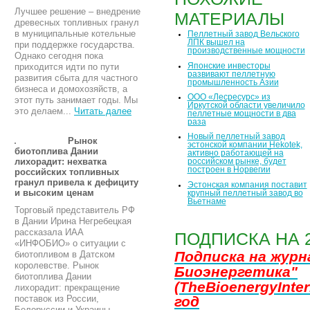
Лучшее решение – внедрение
МАТЕРИАЛЫ
древесных топливных гранул
в муниципальные котельные
Пеллетный завод Вельского
ЛПК вышел на
при поддержке государства.
производственные мощности
Однако сегодня пока
Японские инвесторы
приходится идти по пути
развивают пеллетную
развития сбыта для частного
промышленность Азии
бизнеса и домохозяйств, а
ООО «Лесресурс» из
этот путь занимает годы. Мы
Иркутской области увеличило
это делаем...
Читать далее
пеллетные мощности в два
раза
Новый пеллетный завод
Рынок
эстонской компании Hekotek,
биотоплива Дании
активно работающей на
лихорадит: нехватка
российском рынке, будет
построен в Норвегии
российских топливных
гранул привела к дефициту
Эстонская компания поставит
и высоким ценам
крупный пеллетный завод во
Вьетнаме
Торговый представитель РФ
в Дании Ирина Негребецкая
рассказала ИАА
ПОДПИСКА НА 
«ИНФОБИО» о ситуации с
Подписка на жур
биотопливом в Датском
королевстве. Рынок
Биоэнергетика"
биотоплива Дании
(TheBioenergyInter
лихорадит: прекращение
поставок из России,
год
Белоруссии и Украины,