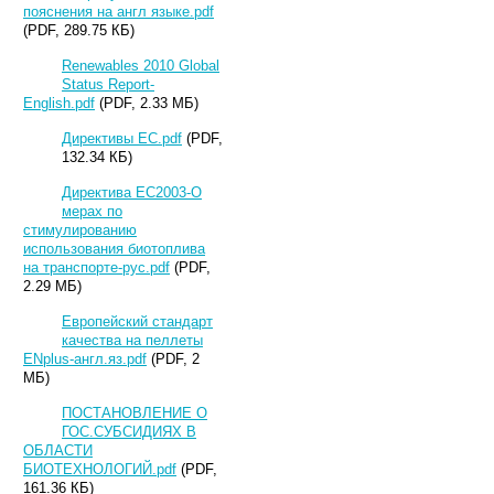
пояснения на англ языке.pdf
(PDF, 289.75 КБ)
Renewables 2010 Global
Status Report-
English.pdf
(PDF, 2.33 МБ)
Директивы ЕС.pdf
(PDF,
132.34 КБ)
Директива ЕС2003-О
мерах по
стимулированию
использования биотоплива
на транспорте-рус.pdf
(PDF,
2.29 МБ)
Европейский стандарт
качества на пеллеты
ENplus-англ.яз.pdf
(PDF, 2
МБ)
ПОСТАНОВЛЕНИЕ О
ГОС.СУБСИДИЯХ В
ОБЛАСТИ
БИОТЕХНОЛОГИЙ.pdf
(PDF,
161.36 КБ)