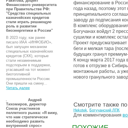
Ракитова, доцент
финансирование в России 
Финансового университета
года назад, поэтому этот
при Правительстве РФ:
"Средства специальных
принципиального соглаше
казначейских кредитов
заводу до подписания ко
стали играть решающую
В комплекс оборудования
роль в развитии
биоэнергетики в России"
Богучанах войдут 2 прес
сушилки и комплекс оста
В 2023 году, как ранее
Проект предусматривает 2
писало ИАА «ИНФОБИО»,
был запущен механизм
беги и мелкая тара (пос
специальных казначейских
будущих гранул премиум-
кредитов (СКК), которые
К концу марта 2017 года
стали незаменимым
готов к отгрузке в Сибирь
подспорьем в поддержке,
угасавшей на тот момент
монтажные работы, а уже
биотопливной
нового гранульного завод
промышленности России.
Они пришли на смену...
Читать далее
Андрей
Смотрите также по
Тихомиров, директор
Союза участников
Hekotek
,
Богучанский ЛПК
пеллетного рынка: «Я вижу,
Для комментирования
во
что нам стратегически
необходимо развить
ПОХОЖИЕ
внутренний спрос»