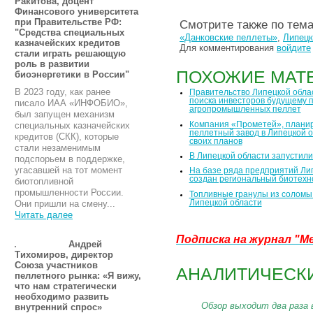
Ракитова, доцент
Финансового университета
при Правительстве РФ:
Смотрите также по тем
"Средства специальных
«Данковские пеллеты»
,
Липецк
казначейских кредитов
Для комментирования
войдите
стали играть решающую
роль в развитии
ПОХОЖИЕ МАТ
биоэнергетики в России"
В 2023 году, как ранее
Правительство Липецкой обла
поиска инвесторов будущему 
писало ИАА «ИНФОБИО»,
агропромышленных пеллет
был запущен механизм
Компания «Прометей», плани
специальных казначейских
пеллетный завод в Липецкой о
кредитов (СКК), которые
своих планов
стали незаменимым
В Липецкой области запустил
подспорьем в поддержке,
угасавшей на тот момент
На базе ряда предприятий Ли
создан региональный биотехн
биотопливной
промышленности России.
Топливные гранулы из соломы 
Липецкой области
Они пришли на смену...
Читать далее
Подписка на журнал
"М
Андрей
Тихомиров, директор
Союза участников
АНАЛИТИЧЕСКИ
пеллетного рынка: «Я вижу,
что нам стратегически
необходимо развить
Обзор выходит два раза 
внутренний спрос»