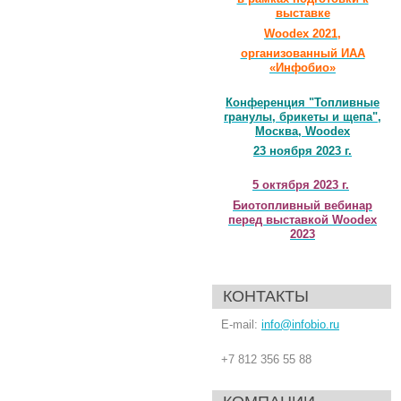
выставке
Woodex 2021,
организованный ИАА
«Инфобио»
Конференция "Топливные
гранулы, брикеты и щепа",
Москва, Woodex
23 ноября 2023 г.
5 октября 2023 г.
Биотопливный вебинар
перед выставкой Woodex
2023
КОНТАКТЫ
E-mail:
info@infobio.ru
+7 812 356 55 88