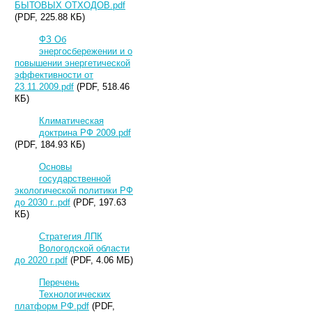
БЫТОВЫХ ОТХОДОВ.pdf
(PDF, 225.88 КБ)
ФЗ Об
энергосбережении и о
повышении энергетической
эффективности от
23.11.2009.pdf
(PDF, 518.46
КБ)
Климатическая
доктрина РФ 2009.pdf
(PDF, 184.93 КБ)
Основы
государственной
экологической политики РФ
до 2030 г..pdf
(PDF, 197.63
КБ)
Стратегия ЛПК
Вологодской области
до 2020 г.pdf
(PDF, 4.06 МБ)
Перечень
Технологических
платформ РФ.pdf
(PDF,