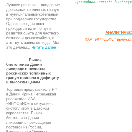
прошедшие полгода. Тенденци
Лучшее решение – внедрение
древесных топливных гранул
в муниципальные котельные
при поддержке государства.
Однако сегодня пока
приходится идти по пути
АНАЛИТИЧЕСК
развития сбыта для частного
бизнеса и домохозяйств, а
ИАА "ИНФОБИО" выпустил
этот путь занимает годы. Мы
это делаем...
Читать далее
Рынок
биотоплива Дании
лихорадит: нехватка
российских топливных
гранул привела к дефициту
и высоким ценам
Торговый представитель РФ
в Дании Ирина Негребецкая
рассказала ИАА
«ИНФОБИО» о ситуации с
биотопливом в Датском
королевстве. Рынок
биотоплива Дании
лихорадит: прекращение
поставок из России,
Белоруссии и Украины,