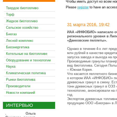
Чтобы иметь доступ ко всем но
Please
register
to have an access
Твердое биотопливо
Торф
Жидкое биотопливо
31 марта 2016, 19:42
Сельское хозяйство
ИАА «ИНФОБИО» написало об
Биогаз
регионального уровня в Лип
«Данковские пеллеты».
Лесной комплекс
Биоэнергетика
Однако в течение 4-х лет пред
млн рублей в качестве кредит
Котельные на биотопливе
запуска завода и выхода на пр
Оборудование и технологии
Производимые гранулы планиро
вид биотоплива. Сегодня Поль
Наука
– Южная Корея.
Климатическая политика
Что касается пеллетного бизне
о котором ИАА «ИНФОБИО» пис
Рынки биотоплива
древесных гранул в смену. Ес
Производители
тонн древесных гранул в ОЭЗ 
технологию, анонсировали на 
Новости компаний
год.
Экспортом древесных топливны
продукцию ООО «Биогран» в Л
ИНТЕРВЬЮ
Ольга