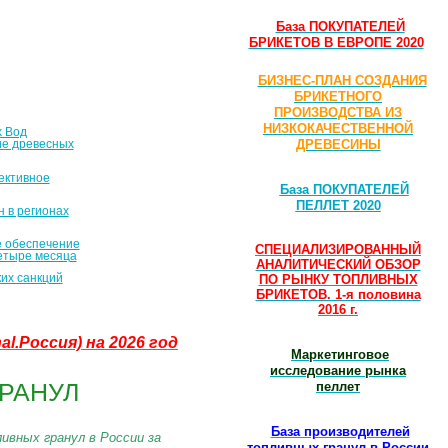
База ПОКУПАТЕЛЕЙ
БРИКЕТОВ В ЕВРОПЕ 2020
БИЗНЕС-ПЛАН СОЗДАНИЯ
БРИКЕТНОГО
ПРОИЗВОДСТВА ИЗ
НИЗКОКАЧЕСТВЕННОЙ
х Вод
ДРЕВЕСИНЫ
ие древесных
ективное
База ПОКУПАТЕЛЕЙ
ПЕЛЛЕТ 2020
 в регионах
е обеспечение
СПЕЦИАЛИЗИРОВАННЫЙ
четыре месяца
АНАЛИТИЧЕСКИЙ ОБЗОР
их санкций
ПО РЫНКУ ТОПЛИВНЫХ
БРИКЕТОВ. 1-я половина
2016 г.
nal.Россия)
на 2026 год
Маркетинговое
исследование рынка
РАНУЛ
пеллет
База производителей
ивных гранул в России за
топливных гранул в России