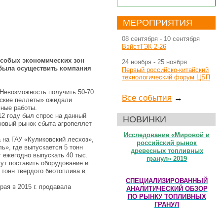
МЕРОПРИЯТИЯ
08 сентября
-
10 сентября
ВэйстТЭК 2-26
особых экономических зон
24 ноября
-
25 ноября
 была осуществить компания
Первый российско-китайский
технологический форум ЦБП
 Невозможность получить 50-70
Все события
→
вские пеллеты» ожидали
яные работы.
12 году был спрос на данный
НОВИНКИ
 новый рынок сбыта агропеллет
Исследование «Мировой и
а на ГАУ «Куликовский лесхоз»,
российский рынок
», где выпускается 5 тонн
древесных топливных
 ежегодно выпускать 40 тыс.
гранул» 2019
ут поставить оборудование и
тонн твердого биотоплива в
СПЕЦИАЛИЗИРОВАННЫЙ
ая в 2015 г. продавала
АНАЛИТИЧЕСКИЙ ОБЗОР
ПО РЫНКУ ТОПЛИВНЫХ
ГРАНУЛ