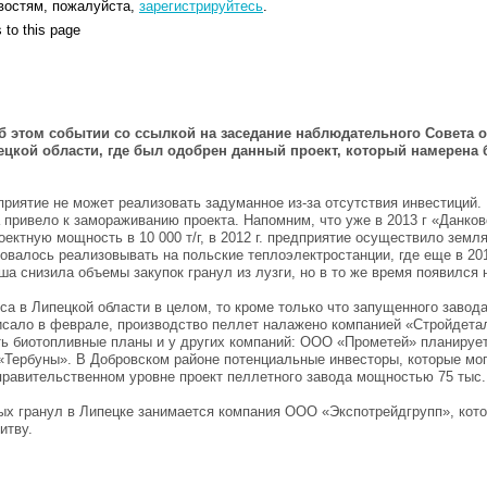
востям, пожалуйста,
зарегистрируйтесь
.
 to this page
 этом событии со ссылкой на заседание наблюдательного Совета 
ецкой области, где был одобрен данный проект, который намерена
приятие не может реализовать задуманное из-за отсутствия инвестиций.
а привело к замораживанию проекта. Напомним, что уже в 2013 г «Данко
оектную мощность в 10 000 т/г, в 2012 г. предприятие осуществило земл
валось реализовывать на польские теплоэлектростанции, где еще в 20
ша снизила объемы закупок гранул из лузги, но в то же время появился
са в Липецкой области в целом, то кроме только что запущенного завод
ало в феврале, производство пеллет налажено компанией «Стройдеталь
ть биотопливные планы и у других компаний: ООО «Прометей» планирует
«Тербуны». В Добровском районе потенциальные инвесторы, которые мог
правительственном уровне проект пеллетного завода мощностью 75 тыс. 
х гранул в Липецке занимается компания ООО «Экспотрейдгрупп», котор
итву.