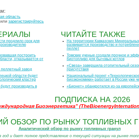
ам:
ая область
или
зарегистрируйтесь
ЕРИАЛЫ
ЧИТАЙТЕ ТАКЖЕ
сти продлило срок для
На территории Кавказских Минеральны
производителю
развивается производство и потреблен
пеллет
ровавшая построить
Томские ученые создали прочное и эфф
бласти, отказывается от
биотопливо для бытовых котлов
«Свеза» завершила отопительный сезон
и пеллетный завод
присутствия
пецкой области будет
Национальный проект «Технологическо
ологический кластер
биоэкономики» работает в России уже 
будут производить в
«Бионет» обанкротился из-за европейск
ПОДПИСКА НА 2026
еждународная Биоэнергетика"
(TheBioenergyInternatio
Й ОБЗОР ПО РЫНКУ ТОПЛИВНЫХ Г
Аналитический обзор по рынку топливных гранул
в год и дает полное представление о текущей ситуации на рынке топл