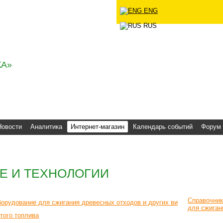
ENG
ческое
RUS
А»
Новости
Аналитика
Интернет-магазин
Календарь событий
Форум
Е И ТЕХНОЛОГИИ
Справочник
для сжиган
того топлива