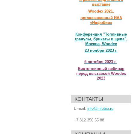
выставке
Woodex 2021,
организованный ИАА
«Инфобио»
Конференция "Топливные
гранулы, брикеты и щепа",
Москва, Woodex
23 ноября 2023 г.
5 октября 2023 г.
Биотопливный вебинар
перед выставкой Woodex
2023
КОНТАКТЫ
E-mail:
info@infobio.ru
+7 812 356 55 88