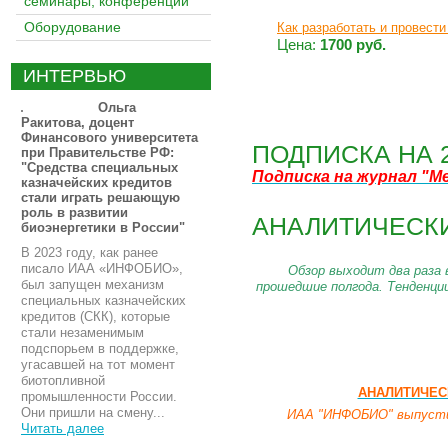
семинары, конференции
Оборудование
Как разработать и провести
Цена:
1700 руб.
ИНТЕРВЬЮ
Ольга
Ракитова, доцент
Финансового университета
ПОДПИСКА НА 
при Правительстве РФ:
"Средства специальных
Подписка на журнал
"М
казначейских кредитов
стали играть решающую
роль в развитии
АНАЛИТИЧЕСКИ
биоэнергетики в России"
В 2023 году, как ранее
писало ИАА «ИНФОБИО»,
Обзор выходит два раза 
был запущен механизм
прошедшие полгода. Тенденци
специальных казначейских
кредитов (СКК), которые
стали незаменимым
подспорьем в поддержке,
угасавшей на тот момент
биотопливной
АНАЛИТИЧЕСК
промышленности России.
Они пришли на смену...
ИАА "ИНФОБИО" выпустил
Читать далее