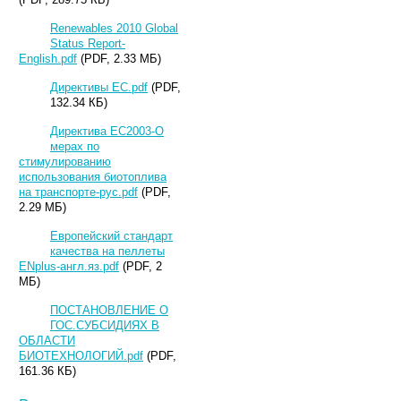
Renewables 2010 Global
Status Report-
English.pdf
(PDF, 2.33 МБ)
Директивы ЕС.pdf
(PDF,
132.34 КБ)
Директива ЕС2003-О
мерах по
стимулированию
использования биотоплива
на транспорте-рус.pdf
(PDF,
2.29 МБ)
Европейский стандарт
качества на пеллеты
ENplus-англ.яз.pdf
(PDF, 2
МБ)
ПОСТАНОВЛЕНИЕ О
ГОС.СУБСИДИЯХ В
ОБЛАСТИ
БИОТЕХНОЛОГИЙ.pdf
(PDF,
161.36 КБ)