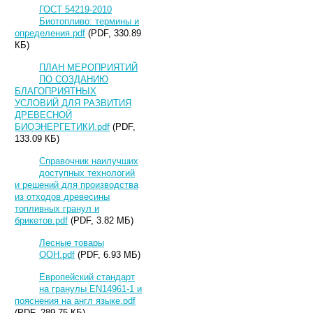
ГОСТ 54219-2010
Биотопливо: термины и
определения.pdf
(PDF, 330.89
КБ)
ПЛАН МЕРОПРИЯТИЙ
ПО СОЗДАНИЮ
БЛАГОПРИЯТНЫХ
УСЛОВИЙ ДЛЯ РАЗВИТИЯ
ДРЕВЕСНОЙ
БИОЭНЕРГЕТИКИ.pdf
(PDF,
133.09 КБ)
Справочник наилучших
доступных технологий
и решений для производства
из отходов древесины
топливных гранул и
брикетов.pdf
(PDF, 3.82 МБ)
Лесные товары
ООН.pdf
(PDF, 6.93 МБ)
Европейский стандарт
на гранулы EN14961-1 и
пояснения на англ языке.pdf
(PDF, 289.75 КБ)