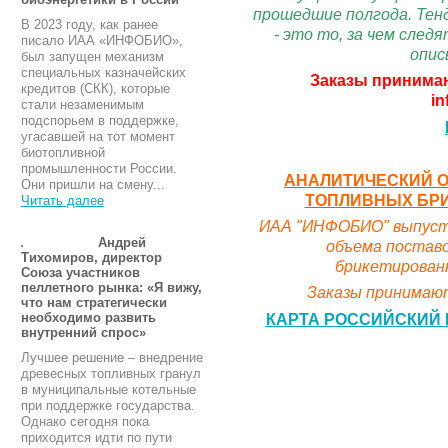
прошедшие полгода. Тенд
В 2023 году, как ранее
- это то, за чем сле
писало ИАА «ИНФОБИО»,
опис
был запущен механизм
специальных казначейских
Заказы принимаю
кредитов (СКК), которые
in
стали незаменимым
подспорьем в поддержке,
угасавшей на тот момент
биотопливной
промышленности России.
АНАЛИТИЧЕСКИЙ О
Они пришли на смену...
ТОПЛИВНЫХ БРИК
Читать далее
ИАА "ИНФОБИО" выпусти
Андрей
объема поставо
Тихомиров, директор
брикетированн
Союза участников
пеллетного рынка: «Я вижу,
Заказы принимают
что нам стратегически
КАРТА РОССИЙСКИЙ 
необходимо развить
внутренний спрос»
Лучшее решение – внедрение
древесных топливных гранул
в муниципальные котельные
при поддержке государства.
Однако сегодня пока
приходится идти по пути