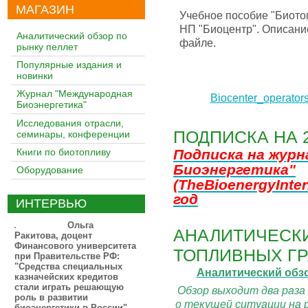
МАГАЗИН
Учебное пособие "Биото
НП "Биоцентр". Описани
Аналитический обзор по
файле.
рынку пеллет
Популярные издания и
новинки
Журнал "Международная
Biocenter_operator
Биоэнергетика"
Исследования отрасли,
ПОДПИСКА НА 
семинары, конференции
Книги по биотопливу
Подписка на жур
Биоэнергетика"
Оборудование
(TheBioenergyInter
год
ИНТЕРВЬЮ
Ольга
АНАЛИТИЧЕСКИ
Ракитова, доцент
Финансового университета
ТОПЛИВНЫХ ГР
при Правительстве РФ:
"Средства специальных
Аналитический обз
казначейских кредитов
стали играть решающую
Обзор выходит два раза
роль в развитии
о текущей ситуации на 
биоэнергетики в России"