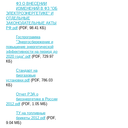
ФЗ О ВНЕСЕНИИ
ИЗМЕНЕНИЙ В ФЗ "ОБ
ЭЛЕКТРОЭНЕРГЕТИКЕ" И
ОТДЕЛЬНЫЕ
ЗАКОНОДАТЕЛЬНЫЕ АКТЫ
РФ.pdf
(PDF, 98.41 КБ)
Госпрограмма
"Энергосбережение и
повышение энергетической
эффективности на период до
2020 года".pdf
(PDF, 729.97
КБ)
Стандарт на
биогазовые
установки.pdf
(PDF, 786.03
КБ)
Отчет РЭА о
биоэнергетике в России
2012.pdf
(PDF, 1.05 МБ)
ТУ на топливные
брикеты 2012.pdf
(PDF,
9.04 МБ)