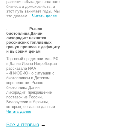
развития сбыта для частного
бизнеса и домохозяйств, а
этот путь занимает годы. Мы
это делаем...
Читать далее
Рынок
биотоплива Дании
лихорадит: нехватка
российских топливных
гранул привела к дефициту
и высоким ценам
Торговый представитель РФ
в Дании Ирина Негребецкая
рассказала ИАА
«ИНФОБИО» о ситуации с
биотопливом в Датском
королевстве. Рынок
биотоплива Дании
лихорадит: прекращение
поставок из России,
Белоруссии и Украины,
которые, согласно данным...
Читать далее
Все интервью
→