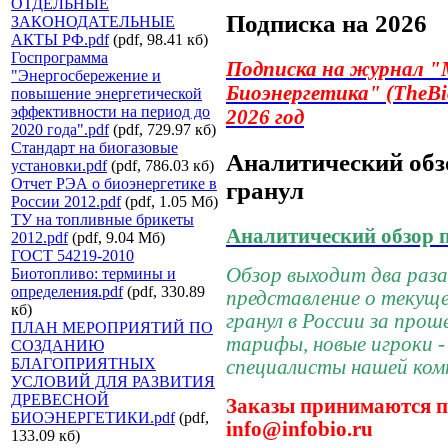
ОТДЕЛЬНЫЕ
Подписка на 2026
ЗАКОНОДАТЕЛЬНЫЕ
АКТЫ РФ.pdf
(pdf, 98.41 кб)
Госпрограмма
Подписка на журнал
"
"Энергосбережение и
Биоэнергетика"
(TheBi
повышение энергетической
эффективности на период до
2026 год
2020 года".pdf
(pdf, 729.97 кб)
Стандарт на биогазовые
Аналитический обз
установки.pdf
(pdf, 786.03 кб)
Отчет РЭА о биоэнергетике в
гранул
России 2012.pdf
(pdf, 1.05 Мб)
ТУ на топливные брикеты
Аналитический обзор 
2012.pdf
(pdf, 9.04 Мб)
ГОСТ 54219-2010
Обзор выходит два раза 
Биотопливо: термины и
определения.pdf
(pdf, 330.89
представление о текущ
кб)
гранул в России за прош
ПЛАН МЕРОПРИЯТИЙ ПО
тарифы, новые игроки - 
СОЗДАНИЮ
БЛАГОПРИЯТНЫХ
специалисты нашей ком
УСЛОВИЙ ДЛЯ РАЗВИТИЯ
ДРЕВЕСНОЙ
Заказы принимаются п
БИОЭНЕРГЕТИКИ.pdf
(pdf,
info@infobio.ru
133.09 кб)