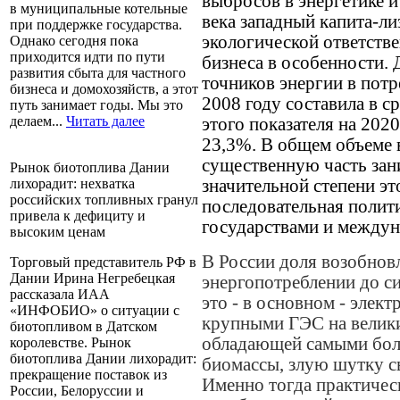
выбросов в энергетике 
в муниципальные котельные
века западный капита-л
при поддержке государства.
экологической ответств
Однако сегодня пока
приходится идти по пути
бизнеса в особенности.
развития сбыта для частного
точников энергии в пот
бизнеса и домохозяйств, а этот
2008 году составила в с
путь занимает годы. Мы это
делаем...
Читать далее
этого показателя на 2020
23,3%. В общем объеме 
существенную часть зан
Рынок биотоплива Дании
значительной степени э
лихорадит: нехватка
российских топливных гранул
последовательная полит
привела к дефициту и
государствами и между
высоким ценам
В России доля возобнов
Торговый представитель РФ в
Дании Ирина Негребецкая
энергопотреблении до си
рассказала ИАА
это - в основном - элек
«ИНФОБИО» о ситуации с
крупными ГЭС на велики
биотопливом в Датском
обладающей самыми бол
королевстве. Рынок
биотоплива Дании лихорадит:
биомассы, злую шутку с
прекращение поставок из
Именно тогда практичес
России, Белоруссии и