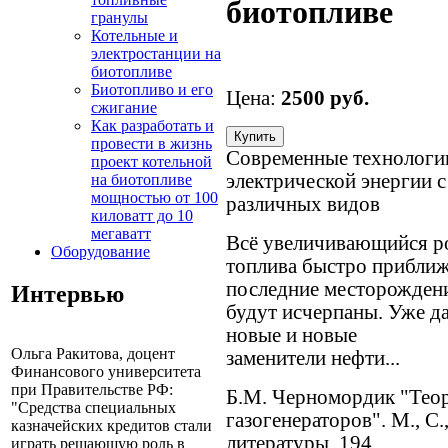
биотопливе
гранулы
Котельные и
электростанции на
биотопливе
Биотопливо и его
Цена:
2500 руб.
сжигание
Как разработать и
провести в жизнь
Современные технологии
проект котельной
электрической энергии 
на биотопливе
мощностью от 100
различных видов
киловатт до 10
мегаватт
Всё увеличивающийся р
Оборудование
топлива быстро приближа
последние месторождени
Интервью
будут исчерпаны. Уже да
новые и новые
Ольга Ракитова, доцент
заменители нефти...
Финансового университета
при Правительстве РФ:
Б.М. Черномордик "Теор
"Средства специальных
газогенераторов". М., 
казначейских кредитов стали
литературы, 194
играть решающую роль в