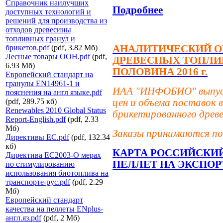
Справочник наилучших
Подробнее
доступных технологий и
решений для производства из
отходов древесины
топливных гранул и
брикетов.pdf
(pdf, 3.82 Мб)
АНАЛИТИЧЕСКИЙ О
Лесные товары ООН.pdf
(pdf,
ДРЕВЕСНЫХ ТОПЛИВ
6.93 Мб)
ПОЛОВИНА 2016 г.
Европейский стандарт на
гранулы EN14961-1 и
ИАА "ИНФОБИО" выпуст
пояснения на англ языке.pdf
(pdf, 289.75 кб)
цен и объема поставок
Renewables 2010 Global Status
брикетированного древе
Report-English.pdf
(pdf, 2.33
Мб)
Заказы принимаются по
Директивы ЕС.pdf
(pdf, 132.34
кб)
КАРТА РОССИЙСКИ
Директива ЕС2003-О мерах
ПЕЛЛЕТ НА ЭКСПОР
по стимулированию
использования биотоплива на
транспорте-рус.pdf
(pdf, 2.29
Мб)
Европейский стандарт
качества на пеллеты ENplus-
англ.яз.pdf
(pdf, 2 Мб)