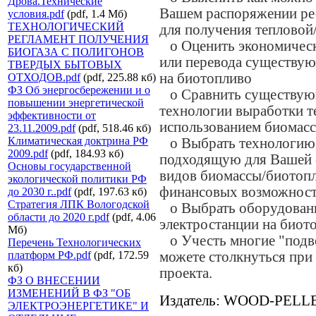
Дрова.Технические
Вашем распоряжении ре
условия.pdf
(pdf, 1.4 Мб)
ТЕХНОЛОГИЧЕСКИЙ
для получения тепловой
РЕГЛАМЕНТ ПОЛУЧЕНИЯ
o Оценить экономически
БИОГАЗА С ПОЛИГОНОВ
или перевода существую
ТВЕРДЫХ БЫТОВЫХ
на биотопливо
ОТХОДОВ.pdf
(pdf, 225.88 кб)
ФЗ Об энергосбережении и о
o Сравнить существующ
повышении энергетической
технологии выработки те
эффективности от
использованием биомасс
23.11.2009.pdf
(pdf, 518.46 кб)
Климатическая доктрина РФ
o Выбрать технологию
2009.pdf
(pdf, 184.93 кб)
подходящую для Вашей 
Основы государственной
видов биомассы/биотопл
экологической политики РФ
финансовых возможност
до 2030 г..pdf
(pdf, 197.63 кб)
Стратегия ЛПК Вологодской
o Выбрать оборудовани
области до 2020 г.pdf
(pdf, 4.06
электростанции на биот
Мб)
o Учесть многие "подв
Перечень Технологических
платформ РФ.pdf
(pdf, 172.59
можете столкнуться при
кб)
проекта.
ФЗ О ВНЕСЕНИИ
ИЗМЕНЕНИЙ В ФЗ "ОБ
Издатель: WOOD-PEL
ЭЛЕКТРОЭНЕРГЕТИКЕ" И