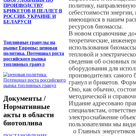
политику, направленную
ПРОИЗВОДСТВУ
БРИКЕТОВ И ПЕЛЛЕТ В
себестоимости энергии, 
РОССИИ, УКРАИНЕ И
имеющихся в нашем рас
БЕЛАРУСИ
ресурсов биомассы.
В новом справочнике д
теоретические, инженер
Топливные гранулы на
использования биомассы
рынке Европы: ценовая
политика. Потенциал роста
тепловой и электрическо
российского рынка
сведения об основных п
топливных гранул
оборудования для исполь
производителях самого 
гранул и брикетов. Форм
Оно, как обычно, состои
методической и справоч
Документы /
Издание адресовано пра
Нормативные
специалистам, ответстве
акты в области
электроснабжение объект
биотоплива
пользователями мы види
o Главных энергетиков
ПОСТАНОВЛЕНИЕ