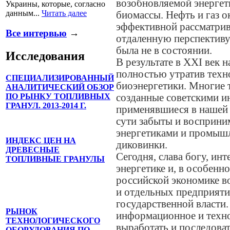
возобновляемой энергет
Украины, которые, согласно
данным...
Читать далее
биомассы. Нефть и газ 
эффективной рассматрива
Все интервью
→
отдаленную перспективу
была не в состоянии.
Исследования
В результате в XXI век 
полностью утратив техн
СПЕЦИАЛИЗИРОВАННЫЙ
биоэнергетики. Многие т
АНАЛИТИЧЕСКИЙ ОБЗОР
ПО РЫНКУ ТОПЛИВНЫХ
созданные советскими 
ГРАНУЛ. 2013-2014 Г.
применявшиеся в нашей с
сути забыты и восприн
энергетиками и промышл
ИНДЕКС ЦЕН НА
диковинки.
ДРЕВЕСНЫЕ
Сегодня, слава богу, ин
ТОПЛИВНЫЕ ГРАНУЛЫ
энергетике и, в особенн
российской экономике во
и отдельных предприятий
государственной власти.
РЫНОК
информационное и техно
ТЕХНОЛОГИЧЕСКОГО
выработать и последова
ОБОРУДОВАНИЯ ПО