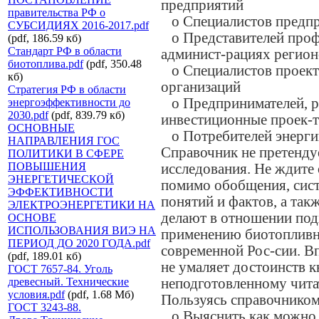
предприятий
правительства РФ о
o Специалистов предп
СУБСИДИЯХ 2016-2017.pdf
o Представителей проф
(pdf, 186.59 кб)
Стандарт РФ в области
админист-рациях регион
биотоплива.pdf
(pdf, 350.48
o Специалистов проект
кб)
организаций
Стратегия РФ в области
o Предпринимателей, 
энергоэффективности до
2030.pdf
(pdf, 839.79 кб)
инвестиционные проек-
ОСНОВНЫЕ
o Потребителей энергии
НАПРАВЛЕНИЯ ГОС
Справочник не претендуе
ПОЛИТИКИ В СФЕРЕ
ПОВЫШЕНИЯ
исследования. Не ждите 
ЭНЕРГЕТИЧЕСКОЙ
помимо обобщения, сист
ЭФФЕКТИВНОСТИ
понятий и фактов, а так
ЭЛЕКТРОЭНЕРГЕТИКИ НА
делают в отношении под
ОСНОВЕ
ИСПОЛЬЗОВАНИЯ ВИЭ НА
применению биотопливн
ПЕРИОД ДО 2020 ГОДА.pdf
современной Рос-сии. Вп
(pdf, 189.01 кб)
не умаляет достоинств кн
ГОСТ 7657-84. Уголь
древесный. Технические
неподготовленному читат
условия.pdf
(pdf, 1.68 Мб)
Пользуясь справочником
ГОСТ 3243-88.
o Выяснить как можно 