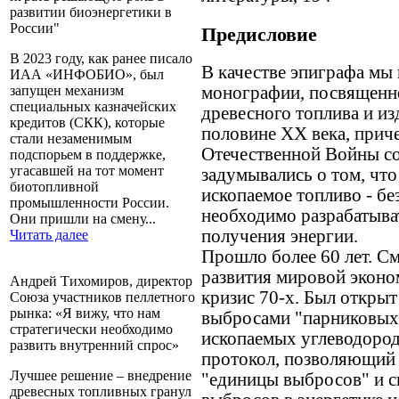
развитии биоэнергетики в
России"
Предисловие
В 2023 году, как ранее писало
В качестве эпиграфа мы
ИАА «ИНФОБИО», был
монографии, посвященн
запущен механизм
специальных казначейских
древесного топлива и из
кредитов (СКК), которые
половине XX века, приче
стали незаменимым
Отечественной Войны со
подспорьем в поддержке,
угасавшей на тот момент
задумывались о том, что
биотопливной
ископаемое топливо - бе
промышленности России.
необходимо разрабатыва
Они пришли на смену...
получения энергии.
Читать далее
Прошло более 60 лет. С
развития мировой эконо
Андрей Тихомиров, директор
кризис 70-х. Был открыт
Союза участников пеллетного
рынка: «Я вижу, что нам
выбросами "парниковых 
стратегически необходимо
ископаемых углеводород
развить внутренний спрос»
протокол, позволяющий
Лучшее решение – внедрение
"единицы выбросов" и 
древесных топливных гранул