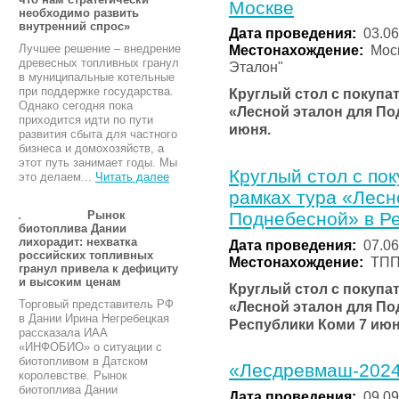
Москве
необходимо развить
внутренний спрос»
Дата проведения:
03.06
Лучшее решение – внедрение
Местонахождение:
Моск
древесных топливных гранул
Эталон"
в муниципальные котельные
при поддержке государства.
Круглый стол с покупат
Однако сегодня пока
«Лесной эталон для По
приходится идти по пути
июня.
развития сбыта для частного
бизнеса и домохозяйств, а
этот путь занимает годы. Мы
Круглый стол с пок
это делаем...
Читать далее
рамках тура «Лесн
Рынок
Поднебесной» в Р
биотоплива Дании
лихорадит: нехватка
Дата проведения:
07.06
российских топливных
Местонахождение:
ТПП
гранул привела к дефициту
и высоким ценам
Круглый стол с покупат
Торговый представитель РФ
«Лесной эталон для По
в Дании Ирина Негребецкая
Республики Коми 7 июн
рассказала ИАА
«ИНФОБИО» о ситуации с
биотопливом в Датском
«Лесдревмаш-​202
королевстве. Рынок
биотоплива Дании
Дата проведения:
09.09