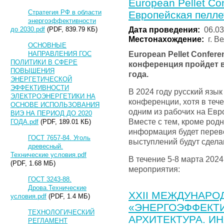
European Pellet Co
Стратегия РФ в области
Европейская пелл
энергоэффективности
Дата проведения:
06.03
до 2030.pdf
(PDF, 839.79 КБ)
Местонахождение:
г. В
ОСНОВНЫЕ
European Pellet Confer
НАПРАВЛЕНИЯ ГОС
ПОЛИТИКИ В СФЕРЕ
конференция пройдет в 
ПОВЫШЕНИЯ
года.
ЭНЕРГЕТИЧЕСКОЙ
ЭФФЕКТИВНОСТИ
В 2024 году русский язы
ЭЛЕКТРОЭНЕРГЕТИКИ НА
конференции, хотя в теч
ОСНОВЕ ИСПОЛЬЗОВАНИЯ
одним из рабочих на Евр
ВИЭ НА ПЕРИОД ДО 2020
Вместе с тем, кроме родн
ГОДА.pdf
(PDF, 189.01 КБ)
информация будет перево
ГОСТ 7657-84. Уголь
выступлений будут сдела
древесный.
Технические условия.pdf
В течение 5-8 марта 2024 
(PDF, 1.68 МБ)
мероприятия:
ГОСТ 3243-88.
Дрова.Технические
XХII МЕЖДУНАРО
условия.pdf
(PDF, 1.4 МБ)
«ЭНЕРГОЭФФЕКТИВ
ТЕХНОЛОГИЧЕСКИЙ
АРХИТЕКТУРА. И
РЕГЛАМЕНТ