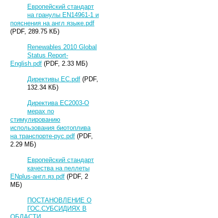
Европейский стандарт
на гранулы EN14961-1 и
пояснения на англ языке.pdf
(PDF, 289.75 КБ)
Renewables 2010 Global
Status Report-
English.pdf
(PDF, 2.33 МБ)
Директивы ЕС.pdf
(PDF,
132.34 КБ)
Директива ЕС2003-О
мерах по
стимулированию
использования биотоплива
на транспорте-рус.pdf
(PDF,
2.29 МБ)
Европейский стандарт
качества на пеллеты
ENplus-англ.яз.pdf
(PDF, 2
МБ)
ПОСТАНОВЛЕНИЕ О
ГОС.СУБСИДИЯХ В
ОБЛАСТИ