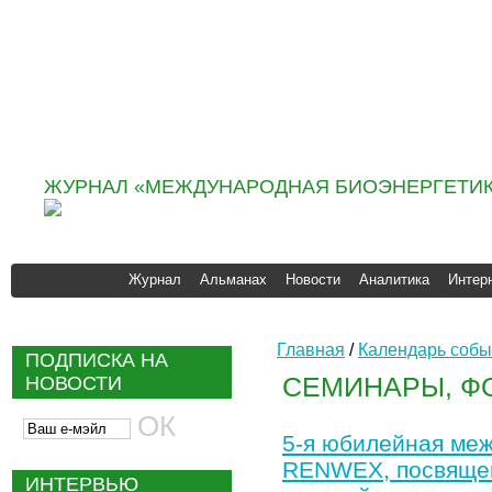
Информационно
аналитическое агентство
«ИНФОБИО»
ЖУРНАЛ «МЕЖДУНАРОДНАЯ БИОЭНЕРГЕТИК
Журнал
Альманах
Новости
Аналитика
Интер
Главная
/
Календарь собы
ПОДПИСКА НА
СЕМИНАРЫ, Ф
НОВОСТИ
5‑я юбилейная меж
RENWEX, посвящен­н
ИНТЕРВЬЮ