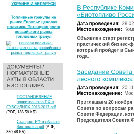
УКРАИНЕ И БЕЛАРУСИ
В Республике Коми
«Биотопливо Росс
Топливные гранулы на
рынке Европы: ценовая
Дата проведения:
28.02
политика. Потенциал роста
Местонахождение:
Коми
российского рынка
топливных гранул
Объявлен старт регист
практический бизнес-
который пройдет в Сык
года.
ДОКУМЕНТЫ /
Заседание Совета 
НОРМАТИВНЫЕ
лесного комплекса
АКТЫ В ОБЛАСТИ
БИОТОПЛИВА
Дата проведения:
20.11
Местонахождение:
Моск
ПОСТАНОВЛЕНИЕ
Приглашаем 20 ноября 
правительства РФ о
СУБСИДИЯХ 2016-2017.pdf
Совета по вопросам ра
(PDF, 186.59 КБ)
Совете Федерации, кот
Председателя Совета 
Стандарт РФ в области
биотоплива.pdf
(PDF,
350.48 КБ)