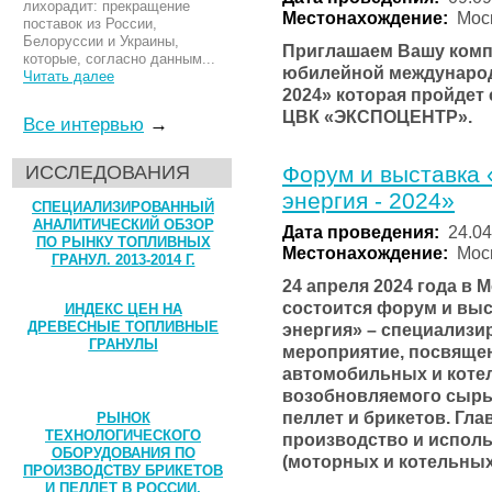
лихорадит: прекращение
Местонахождение:
Моск
поставок из России,
Белоруссии и Украины,
Приглашаем Вашу компа
которые, согласно данным...
юбилейной международ
Читать далее
2024» которая пройдет с
ЦВК «ЭКСПОЦЕНТР».
Все интервью
→
Форум и выставка 
ИССЛЕДОВАНИЯ
энергия - 2024»
СПЕЦИАЛИЗИРОВАННЫЙ
АНАЛИТИЧЕСКИЙ ОБЗОР
Дата проведения:
24.04
ПО РЫНКУ ТОПЛИВНЫХ
Местонахождение:
Моск
ГРАНУЛ. 2013-2014 Г.
24 апреля 2024 года в 
состоится форум и выс
ИНДЕКС ЦЕН НА
ДРЕВЕСНЫЕ ТОПЛИВНЫЕ
энергия» – специализи
ГРАНУЛЫ
мероприятие, посвяще
автомобильных и коте
возобновляемого сырья
пеллет и брикетов. Гл
РЫНОК
ТЕХНОЛОГИЧЕСКОГО
производство и исполь
ОБОРУДОВАНИЯ ПО
(моторных и котельных
ПРОИЗВОДСТВУ БРИКЕТОВ
И ПЕЛЛЕТ В РОССИИ,