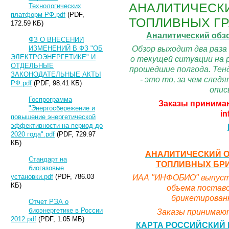
АНАЛИТИЧЕСКИ
Технологических
платформ РФ.pdf
(PDF,
ТОПЛИВНЫХ ГР
172.59 КБ)
Аналитический обз
ФЗ О ВНЕСЕНИИ
Обзор выходит два раза
ИЗМЕНЕНИЙ В ФЗ "ОБ
ЭЛЕКТРОЭНЕРГЕТИКЕ" И
о текущей ситуации на 
ОТДЕЛЬНЫЕ
прошедшие полгода. Тенд
ЗАКОНОДАТЕЛЬНЫЕ АКТЫ
- это то, за чем сле
РФ.pdf
(PDF, 98.41 КБ)
опис
Госпрограмма
Заказы принимаю
"Энергосбережение и
in
повышение энергетической
эффективности на период до
2020 года".pdf
(PDF, 729.97
КБ)
АНАЛИТИЧЕСКИЙ О
Стандарт на
ТОПЛИВНЫХ БРИК
биогазовые
ИАА "ИНФОБИО" выпусти
установки.pdf
(PDF, 786.03
КБ)
объема поставо
брикетированн
Отчет РЭА о
биоэнергетике в России
Заказы принимают
2012.pdf
(PDF, 1.05 МБ)
КАРТА РОССИЙСКИЙ 