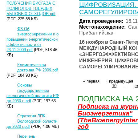
ЦИФРОВИЗАЦИЯ. 
ПОЛУЧЕНИЯ БИОГАЗА С
ПОЛИГОНОВ ТВЕРДЫХ
САМОРЕГУЛИРОВ
БЫТОВЫХ ОТХОДОВ.pdf
(PDF, 225.88 КБ)
Дата проведения:
16.11
Местонахождение:
Санк
ФЗ Об
Прибалтийская
энергосбережении и о
повышении энергетической
16 ноября в Санкт-Пете
эффективности от
МЕЖДУНАРОДНЫЙ КО
23.11.2009.pdf
(PDF, 518.46
«ЭНЕРГОЭФФЕКТИВНОСТ
КБ)
ИНЖЕНЕРИЯ. ЦИФРОВИ
Климатическая
САМОРЕГУЛИРОВАНИЕ
доктрина РФ 2009.pdf
(PDF, 184.93 КБ)
« первая
‹ предыдущая
Основы
10
…
с
государственной
экологической политики РФ
ПОДПИСКА НА 
до 2030 г..pdf
(PDF, 197.63
Подписка на жур
КБ)
Биоэнергетика"
Стратегия ЛПК
(TheBioenergyInter
Вологодской области
год
до 2020 г.pdf
(PDF, 4.06 МБ)
Перечень