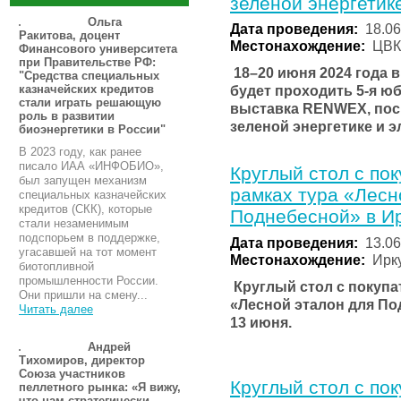
зеленой энергетике
Ольга
Дата проведения:
18.06
Ракитова, доцент
Местонахождение:
ЦВК
Финансового университета
при Правительстве РФ:
18–20 июня 2024 года 
"Средства специальных
казначейских кредитов
будет проходить 5‑я ю
стали играть решающую
выставка RENWEX, посвя
роль в развитии
зеленой энергетике и э
биоэнергетики в России"
В 2023 году, как ранее
писало ИАА «ИНФОБИО»,
Круглый стол с пок
был запущен механизм
рамках тура «Лесн
специальных казначейских
кредитов (СКК), которые
Поднебесной» в Ир
стали незаменимым
подспорьем в поддержке,
Дата проведения:
13.06
угасавшей на тот момент
Местонахождение:
Ирку
биотопливной
промышленности России.
Круглый стол с покупат
Они пришли на смену...
«Лесной эталон для По
Читать далее
13 июня.
Андрей
Тихомиров, директор
Союза участников
Круглый стол с пок
пеллетного рынка: «Я вижу,
что нам стратегически