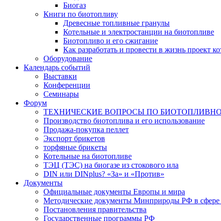
Биогаз
Книги по биотопливу
Древесные топливные гранулы
Котельные и электростанции на биотопливе
Биотопливо и его сжигание
Как разработать и провести в жизнь проект к
Оборудование
Календарь событий
Выставки
Конференции
Семинары
Форум
ТЕХНИЧЕСКИЕ ВОПРОСЫ ПО БИОТОПЛИВН
Производство биотоплива и его использование
Продажа-покупка пеллет
Экспорт брикетов
торфяные брикеты
Котельные на биотопливе
ТЭЦ (ТЭС) на биогазе из стокового ила
DIN или DINplus? «За» и «Против»
Документы
Официальные документы Европы и мира
Методические документы Минприроды РФ в сфере 
Постановления правительства
Государственные программы РФ