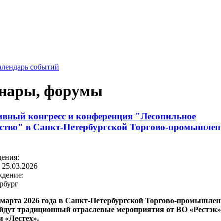
алендарь событий
нары, форумы
вный конгресс и конференция "Лесопильное
ство" в Санкт-Петербургской Торгово-промышле
дения:
-
25.03.2026
ждение:
рбург
 марта 2026 года в Санкт-Петербургской Торгово-промышле
йдут традиционный отраслевые мероприятия от ВО «Рестэк»
 «Лестех».