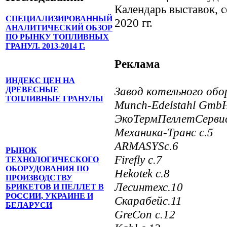
Календарь выставок, 
СПЕЦИАЛИЗИРОВАННЫЙ
2020 гг.
АНАЛИТИЧЕСКИЙ ОБЗОР
ПО РЫНКУ ТОПЛИВНЫХ
ГРАНУЛ. 2013-2014 Г.
Реклама
ИНДЕКС ЦЕН НА
Завод котельного обо
ДРЕВЕСНЫЕ
ТОПЛИВНЫЕ ГРАНУЛЫ
Munch-Edelstahl GmbH
ЭкоТермПеллетСервис
Механика-Транс с.5
ARMASYS
c
.6
РЫНОК
Firefly c.7
ТЕХНОЛОГИЧЕСКОГО
ОБОРУДОВАНИЯ ПО
Hekotek
с
.8
ПРОИЗВОДСТВУ
Лесинтех
с
.10
БРИКЕТОВ И ПЕЛЛЕТ В
РОССИИ, УКРАИНЕ И
Скарабей
с
.11
БЕЛАРУСИ
GreCon c.12