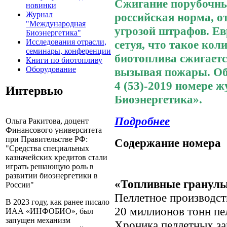
Сжигание порубочных
новинки
Журнал
российская норма, от
"Международная
угрозой штрафов. Е
Биоэнергетика"
Исследования отрасли,
сетуя, что такое кол
семинары, конференции
биотоплива сжигаетс
Книги по биотопливу
Оборудование
вызывая пожары. Об 
4 (53)-2019 номере
Интервью
Биоэнергетика».
Подробнее
Ольга Ракитова, доцент
Финансового университета
при Правительстве РФ:
Содержание номера
"Средства специальных
казначейских кредитов стали
играть решающую роль в
развитии биоэнергетики в
«Топливные гранулы»
России"
Пеллетное производст
В 2023 году, как ранее писало
20 миллионов тонн пе
ИАА «ИНФОБИО», был
запущен механизм
Хроника пеллетных за