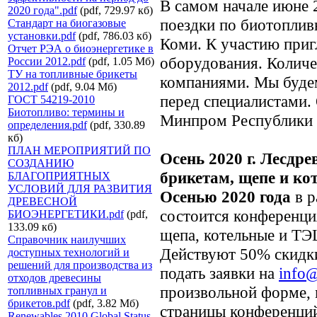
В самом начале июне 
2020 года".pdf
(pdf, 729.97 кб)
поездки по биотопли
Стандарт на биогазовые
установки.pdf
(pdf, 786.03 кб)
Коми. К участию при
Отчет РЭА о биоэнергетике в
оборудования. Количе
России 2012.pdf
(pdf, 1.05 Мб)
ТУ на топливные брикеты
компаниями. Мы будем
2012.pdf
(pdf, 9.04 Мб)
перед специалистам
ГОСТ 54219-2010
Биотопливо: термины и
Минпром Республики
определения.pdf
(pdf, 330.89
кб)
ПЛАН МЕРОПРИЯТИЙ ПО
Осень 2020 г. Лесдр
СОЗДАНИЮ
брикетам, щепе и к
БЛАГОПРИЯТНЫХ
УСЛОВИЙ ДЛЯ РАЗВИТИЯ
Осенью 2020 года
в 
ДРЕВЕСНОЙ
состоится конференци
БИОЭНЕРГЕТИКИ.pdf
(pdf,
133.09 кб)
щепа, котельные и ТЭ
Справочник наилучших
Действуют 50% скидки
доступных технологий и
решений для производства из
подать заявки на
info@
отходов древесины
произвольной форме, 
топливных гранул и
брикетов.pdf
(pdf, 3.82 Мб)
страницы конференци
Renewables 2010 Global Status