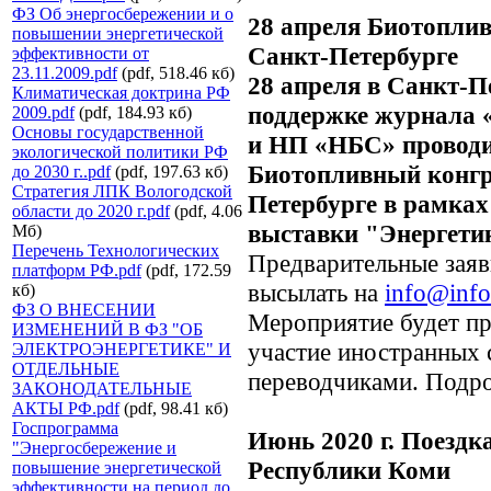
ФЗ Об энергосбережении и о
28 апреля Биотопли
повышении энергетической
Санкт-Петербурге
эффективности от
23.11.2009.pdf
(pdf, 518.46 кб)
28 апреля в Санкт
Климатическая доктрина РФ
поддержке журнала 
2009.pdf
(pdf, 184.93 кб)
Основы государственной
и НП «НБС» провод
экологической политики РФ
Биотопливный конгр
до 2030 г..pdf
(pdf, 197.63 кб)
Стратегия ЛПК Вологодской
Петербурге в рамках
области до 2020 г.pdf
(pdf, 4.06
выставки "Энергетик
Мб)
Перечень Технологических
Предварительные заяв
платформ РФ.pdf
(pdf, 172.59
высылать на
info@info
кб)
ФЗ О ВНЕСЕНИИ
Мероприятие будет пр
ИЗМЕНЕНИЙ В ФЗ "ОБ
участие иностранных 
ЭЛЕКТРОЭНЕРГЕТИКЕ" И
ОТДЕЛЬНЫЕ
переводчиками. Подро
ЗАКОНОДАТЕЛЬНЫЕ
АКТЫ РФ.pdf
(pdf, 98.41 кб)
Госпрограмма
Июнь 2020 г. Поездк
"Энергосбережение и
Республики Коми
повышение энергетической
эффективности на период до