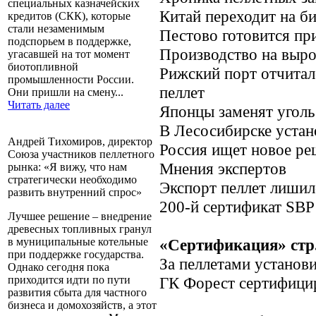
специальных казначейских
Китай переходит на б
кредитов (СКК), которые
стали незаменимым
Пестово готовится пр
подспорьем в поддержке,
Производство на выро
угасавшей на тот момент
биотопливной
Рижский порт отчитал
промышленности России.
пеллет
Они пришли на смену...
Читать далее
Японцы заменят уголь
В Лесосибирске устан
Андрей Тихомиров, директор
Россия ищет новое ре
Союза участников пеллетного
Мнения экспертов
рынка: «Я вижу, что нам
стратегически необходимо
Экспорт пеллет лиши
развить внутренний спрос»
200-й сертификат
SBP
Лучшее решение – внедрение
древесных топливных гранул
«Сертификация» стр.
в муниципальные котельные
при поддержке государства.
За пеллетами установ
Однако сегодня пока
ГК Форест сертифици
приходится идти по пути
развития сбыта для частного
бизнеса и домохозяйств, а этот