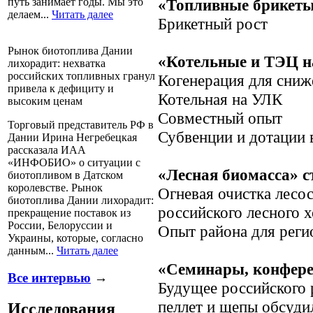
«Топливные брикеты»
путь занимает годы. Мы это
делаем...
Читать далее
Брикетный рост
Рынок биотоплива Дании
«Котельные и ТЭЦ на
лихорадит: нехватка
российских топливных гранул
Когенерация для сниж
привела к дефициту и
Котельная на УЛК
высоким ценам
Совместный опыт
Торговый представитель РФ в
Субвенции и дотации 
Дании Ирина Негребецкая
рассказала ИАА
«ИНФОБИО» о ситуации с
«Лесная биомасса» ст
биотопливом в Датском
королевстве. Рынок
Огневая очистка лесо
биотоплива Дании лихорадит:
российского лесного х
прекращение поставок из
России, Белоруссии и
Опыт района для реги
Украины, которые, согласно
данным...
Читать далее
«Семинары, конферен
Все интервью
→
Будущее российского 
пеллет и щепы обсуди
Исследования