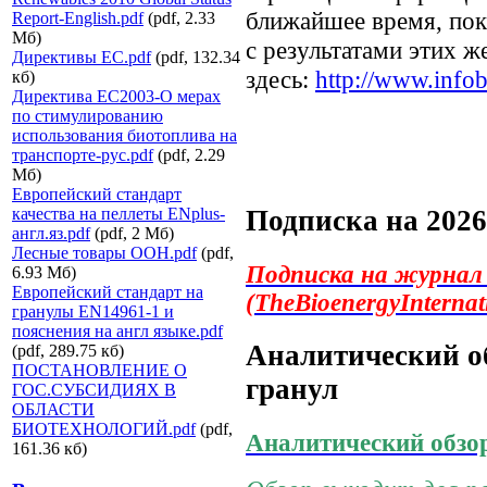
ближайшее время, пок
Report-English.pdf
(pdf, 2.33
Мб)
с результатами этих 
Директивы ЕС.pdf
(pdf, 132.34
здесь:
http://www.infob
кб)
Директива ЕС2003-О мерах
по стимулированию
использования биотоплива на
транспорте-рус.pdf
(pdf, 2.29
Мб)
Европейский стандарт
качества на пеллеты ENplus-
Подписка на 2026
англ.яз.pdf
(pdf, 2 Мб)
Лесные товары ООН.pdf
(pdf,
Подписка на журна
6.93 Мб)
Европейский стандарт на
(TheBioenergyInternat
гранулы EN14961-1 и
пояснения на англ языке.pdf
Аналитический о
(pdf, 289.75 кб)
ПОСТАНОВЛЕНИЕ О
гранул
ГОС.СУБСИДИЯХ В
ОБЛАСТИ
БИОТЕХНОЛОГИЙ.pdf
(pdf,
Аналитический обзо
161.36 кб)