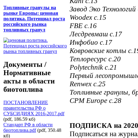
Kahl
с
.13
Завод Эко Технологий 
Топливные гранулы на
рынке Европы: ценовая
Woodex c.15
политика. Потенциал роста
FBE с.16
российского рынка
топливных гранул
Лесдревмаш с.17
Инфобио с.17
Ковровские котлы c.1
Теплоресурс с.20
Документы /
Polytechnik c.21
Нормативные
Первый лесопромышле
акты в области
Renwex c.25
биотоплива
Топливные гранулы, б
CPM Europe с.28
ПОСТАНОВЛЕНИЕ
правительства РФ о
СУБСИДИЯХ 2016-2017.pdf
(pdf, 186.59 кб)
ПОДПИСКА на 2020 
Стандарт РФ в области
биотоплива.pdf
(pdf, 350.48
Подписаться на журна
кб)