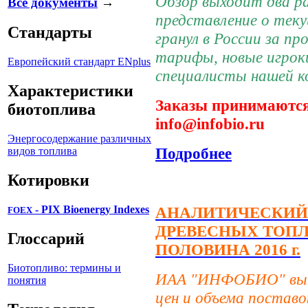
Обзор выходит два ра
Все документы
→
представление о тек
Стандарты
гранул в России за пр
тарифы, новые игроки
Европейский стандарт ENplus
специалисты нашей к
Характеристики
Заказы принимаются
биотоплива
info@infobio.ru
Энергосодержание различных
Подробнее
видов топлива
Котировки
АНАЛИТИЧЕСКИЙ 
- PIX Bioenergy Indexes
FOEX
ДРЕВЕСНЫХ ТОПЛ
Глоссарий
ПОЛОВИНА 2016 г.
Биотопливо: термины и
ИАА "ИНФОБИО" выпу
понятия
цен и объема постав