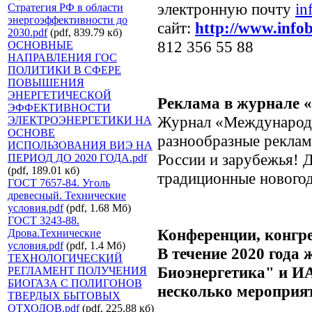
электронную почту
in
Стратегия РФ в области
энергоэффективности до
сайт:
http://www.info
2030.pdf
(pdf, 839.79 кб)
812 356 55 88
ОСНОВНЫЕ
НАПРАВЛЕНИЯ ГОС
ПОЛИТИКИ В СФЕРЕ
ПОВЫШЕНИЯ
ЭНЕРГЕТИЧЕСКОЙ
Реклама в журнале 
ЭФФЕКТИВНОСТИ
Журнал «Международн
ЭЛЕКТРОЭНЕРГЕТИКИ НА
ОСНОВЕ
разнообразные рекла
ИСПОЛЬЗОВАНИЯ ВИЭ НА
России и зарубежья! Д
ПЕРИОД ДО 2020 ГОДА.pdf
(pdf, 189.01 кб)
традиционные новогод
ГОСТ 7657-84. Уголь
древесный. Технические
условия.pdf
(pdf, 1.68 Мб)
ГОСТ 3243-88.
Конференции, конгре
Дрова.Технические
условия.pdf
(pdf, 1.4 Мб)
В течение 2020 год
ТЕХНОЛОГИЧЕСКИЙ
Биоэнергетика" и 
РЕГЛАМЕНТ ПОЛУЧЕНИЯ
БИОГАЗА С ПОЛИГОНОВ
несколько мероприя
ТВЕРДЫХ БЫТОВЫХ
ОТХОДОВ.pdf
(pdf, 225.88 кб)