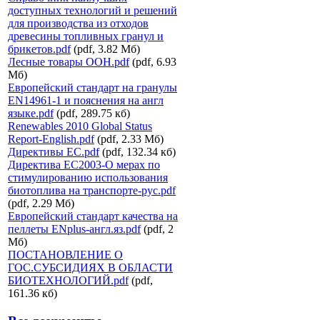
доступных технологий и решений
для производства из отходов
древесины топливных гранул и
брикетов.pdf
(pdf, 3.82 Мб)
Лесные товары ООН.pdf
(pdf, 6.93
Мб)
Европейский стандарт на гранулы
EN14961-1 и пояснения на англ
языке.pdf
(pdf, 289.75 кб)
Renewables 2010 Global Status
Report-English.pdf
(pdf, 2.33 Мб)
Директивы ЕС.pdf
(pdf, 132.34 кб)
Директива ЕС2003-О мерах по
стимулированию использования
биотоплива на транспорте-рус.pdf
(pdf, 2.29 Мб)
Европейский стандарт качества на
пеллеты ENplus-англ.яз.pdf
(pdf, 2
Мб)
ПОСТАНОВЛЕНИЕ О
ГОС.СУБСИДИЯХ В ОБЛАСТИ
БИОТЕХНОЛОГИЙ.pdf
(pdf,
161.36 кб)