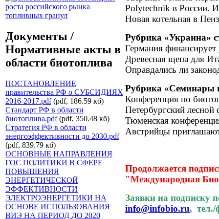
Polytechnik в России. 
Новая котельная в Пен
Документы /
Рубрика «Украина» ст
Нормативные акты в
Германия финансирует
Древесная щепа для Ит
области биотоплива
Оправдались ли закон
ПОСТАНОВЛЕНИЕ
Рубрика «Семинары и
правительства РФ о СУБСИДИЯХ
Конференция по биото
2016-2017.pdf
(pdf, 186.59 кб)
Петербургский лесной
Стандарт РФ в области
биотоплива.pdf
(pdf, 350.48 кб)
Тюменская конференци
Стратегия РФ в области
Австрийцы приглашают
энергоэффективности до 2030.pdf
(pdf, 839.79 кб)
ОСНОВНЫЕ НАПРАВЛЕНИЯ
ГОС ПОЛИТИКИ В СФЕРЕ
Продолжается подпис
ПОВЫШЕНИЯ
"Международная Биоэ
ЭНЕРГЕТИЧЕСКОЙ
ЭФФЕКТИВНОСТИ
Заявки на подписку п
ЭЛЕКТРОЭНЕРГЕТИКИ НА
ОСНОВЕ ИСПОЛЬЗОВАНИЯ
info@infobio.ru
, тел./
ВИЭ НА ПЕРИОД ДО 2020