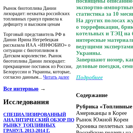
посвящены описанию 
экспортно-импортным
Рынок биотоплива Дании
статистика за 10 месяц
лихорадит: нехватка российских
топливных гранул привела к
На других полосах ж
дефициту и высоким ценам
о торрефикации, брик
котельных и ТЭЦ на 
Торговый представитель РФ в
интересные материал
Дании Ирина Негребецкая
рассказала ИАА «ИНФОБИО» о
ведущими экспертами
ситуации с биотопливом в
Украины.
Датском королевстве. Рынок
Завершают номер, ка
биотоплива Дании лихорадит:
деловые поездки, се
прекращение поставок из России,
Белоруссии и Украины, которые,
Подробнее
согласно данным...
Читать далее
Все интервью
→
Содержание
Исследования
Рубрика «Топливные 
Американцы в Корее
СПЕЦИАЛИЗИРОВАННЫЙ
Рынок Южной Кореи
АНАЛИТИЧЕСКИЙ ОБЗОР ПО
РЫНКУ ТОПЛИВНЫХ
Хроника пеллетных за
ГРАНУЛ. 2013-2014 Г.
Российские пеллеты на