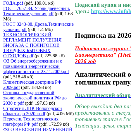
ГОДА.pdf
(pdf, 189.01 кб)
Подисной купон и и
ГОСТ 7657-84. Уголь древесный.
здесь:
http://www.info
Технические условия.pdf
(pdf, 1.68
Мб)
ГОСТ 3243-88. Дрова.Технические
условия.pdf
(pdf, 1.4 Мб)
Подписка на 202
ТЕХНОЛОГИЧЕСКИЙ
РЕГЛАМЕНТ ПОЛУЧЕНИЯ
БИОГАЗА С ПОЛИГОНОВ
Подписка на журнал
ТВЕРДЫХ БЫТОВЫХ
Биоэнергетика"
(TheB
ОТХОДОВ.pdf
(pdf, 225.88 кб)
2026 год
ФЗ Об энергосбережении и о
повышении энергетической
эффективности от 23.11.2009.pdf
Аналитический о
(pdf, 518.46 кб)
топливных грану
Климатическая доктрина РФ
2009.pdf
(pdf, 184.93 кб)
Основы государственной
Аналитический обзор
экологической политики РФ до
2030 г..pdf
(pdf, 197.63 кб)
Обзор выходит два раз
Стратегия ЛПК Вологодской
представление о теку
области до 2020 г.pdf
(pdf, 4.06 Мб)
топливных гранул в Ро
Перечень Технологических
платформ РФ.pdf
(pdf, 172.59 кб)
Тенденции, цены, тари
ФЗ О ВНЕСЕНИИ ИЗМЕНЕНИЙ