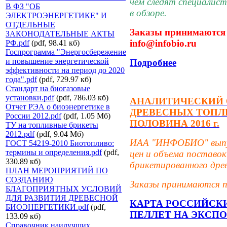
чем следят специалис
В ФЗ "ОБ
в обзоре.
ЭЛЕКТРОЭНЕРГЕТИКЕ" И
ОТДЕЛЬНЫЕ
Заказы принимаются 
ЗАКОНОДАТЕЛЬНЫЕ АКТЫ
info@infobio.ru
РФ.pdf
(pdf, 98.41 кб)
Госпрограмма "Энергосбережение
и повышение энергетической
Подробнее
эффективности на период до 2020
года".pdf
(pdf, 729.97 кб)
Стандарт на биогазовые
установки.pdf
(pdf, 786.03 кб)
АНАЛИТИЧЕСКИЙ 
Отчет РЭА о биоэнергетике в
ДРЕВЕСНЫХ ТОПЛ
России 2012.pdf
(pdf, 1.05 Мб)
ПОЛОВИНА 2016 г.
ТУ на топливные брикеты
2012.pdf
(pdf, 9.04 Мб)
ИАА "ИНФОБИО" выпус
ГОСТ 54219-2010 Биотопливо:
термины и определения.pdf
(pdf,
цен и объема поставо
330.89 кб)
брикетированного древ
ПЛАН МЕРОПРИЯТИЙ ПО
СОЗДАНИЮ
Заказы принимаются п
БЛАГОПРИЯТНЫХ УСЛОВИЙ
ДЛЯ РАЗВИТИЯ ДРЕВЕСНОЙ
КАРТА РОССИЙСК
БИОЭНЕРГЕТИКИ.pdf
(pdf,
ПЕЛЛЕТ НА ЭКСПО
133.09 кб)
Справочник наилучших