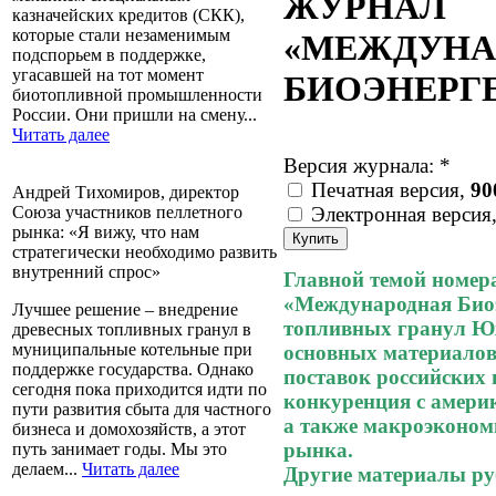
ЖУРНАЛ
казначейских кредитов (СКК),
которые стали незаменимым
«МЕЖДУНА
подспорьем в поддержке,
угасавшей на тот момент
БИОЭНЕРГЕТ
биотопливной промышленности
России. Они пришли на смену...
Читать далее
Версия журнала:
*
Печатная версия,
90
Андрей Тихомиров, директор
Электронная версия
Союза участников пеллетного
рынка: «Я вижу, что нам
стратегически необходимо развить
внутренний спрос»
Главной темой номера
«Международная Биоэ
Лучшее решение – внедрение
топливных гранул Юж
древесных топливных гранул в
муниципальные котельные при
основных материалов
поддержке государства. Однако
поставок российских 
сегодня пока приходится идти по
конкуренция с амери
пути развития сбыта для частного
а также макроэконом
бизнеса и домохозяйств, а этот
рынка.
путь занимает годы. Мы это
делаем...
Читать далее
Другие материалы р