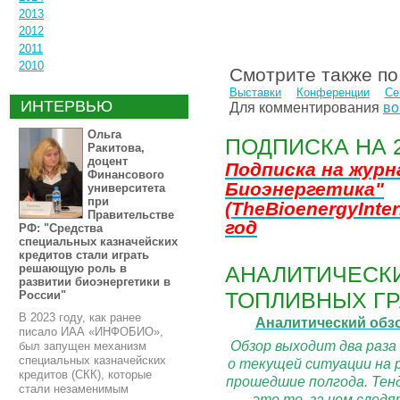
2013
2012
2011
2010
Смотрите также по
Выставки
Конференции
Се
ИНТЕРВЬЮ
Для комментирования
во
Ольга
ПОДПИСКА НА 
Ракитова,
доцент
Подписка на жур
Финансового
Биоэнергетика"
университета
при
(TheBioenergyInter
Правительстве
год
РФ: "Средства
специальных казначейских
кредитов стали играть
АНАЛИТИЧЕСКИ
решающую роль в
развитии биоэнергетики в
ТОПЛИВНЫХ ГР
России"
В 2023 году, как ранее
Аналитический обз
писало ИАА «ИНФОБИО»,
Обзор выходит два раза
был запущен механизм
специальных казначейских
о текущей ситуации на 
кредитов (СКК), которые
прошедшие полгода. Тенд
стали незаменимым
- это то, за чем сле