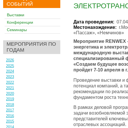
СОБЫТИЙ
ЭЛЕКТРОТРАН
Выставки
Дата проведения:
07.04
Конференции
Местонахождение:
г.Мо
Семинары
«Пассаж», «Немчинов»
Мероприятие RENWEX –
МЕРОПРИЯТИЯ ПО
энергетика и электротр
ГОДАМ
международную выстав
специализированный ф
2026
«Создаем будущее воз
2025
пройдет 7-10 апреля в г
2024
2023
Проведение выставки и 
2022
потенциал компаний, а т
2021
рекомендации по реализа
2020
фундаментом роста техн
2019
2018
В рамках деловой прогр
2017
задачи возобновляемой э
2016
представителей ключевых
2015
отраслевых ассоциаций.
2014