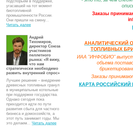
подспорьем в поддержке,
опис
угасавшей на тот момент
биотопливной
Заказы принимаю
промышленности России.
in
Они пришли на смену...
Читать далее
Андрей
Тихомиров,
АНАЛИТИЧЕСКИЙ О
директор Союза
ТОПЛИВНЫХ БРИК
участников
пеллетного
ИАА "ИНФОБИО" выпусти
рынка: «Я вижу,
объема поставо
что нам
брикетированн
стратегически необходимо
развить внутренний спрос»
Заказы принимают
Лучшее решение – внедрение
КАРТА РОССИЙСКИЙ 
древесных топливных гранул
в муниципальные котельные
при поддержке государства.
Однако сегодня пока
приходится идти по пути
развития сбыта для частного
бизнеса и домохозяйств, а
этот путь занимает годы. Мы
это делаем...
Читать далее