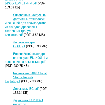
БИОЭНЕРГЕТИКИ.pdf
(PDF,
133.09 КБ)
Справочник наилучших
доступных технологий
и решений для производства
из отходов древесины
топливных гранул и
брикетов.pdf
(PDF, 3.82 МБ)
Лесные товары
ООН.pdf
(PDF, 6.93 МБ)
Европейский стандарт
на гранулы EN14961-1 и
пояснения на англ языке.pdf
(PDF, 289.75 КБ)
Renewables 2010 Global
Status Report-
English.pdf
(PDF, 2.33 МБ)
Директивы ЕС.pdf
(PDF,
132.34 КБ)
Директива ЕС2003-О
мерах по