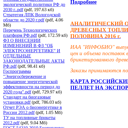
Подробнее
экологической политики РФ до
2030 г..pdf
(pdf, 197.63 кб)
Стратегия ЛПК Вологодской
области до 2020 г.pdf
(pdf, 4.06
АНАЛИТИЧЕСКИЙ О
Мб)
ДРЕВЕСНЫХ ТОПЛИ
Перечень Технологических
платформ РФ.pdf
(pdf, 172.59 кб)
ПОЛОВИНА 2016 г.
ФЗ О ВНЕСЕНИИ
ИЗМЕНЕНИЙ В ФЗ "ОБ
ИАА "ИНФОБИО" выпуст
ЭЛЕКТРОЭНЕРГЕТИКЕ" И
цен и объема поставок
ОТДЕЛЬНЫЕ
брикетированного древе
ЗАКОНОДАТЕЛЬНЫЕ АКТЫ
РФ.pdf
(pdf, 98.41 кб)
Заказы принимаются по
Госпрограмма
"Энергосбережение и
КАРТА РОССИЙСКИ
повышение энергетической
эффективности на период до
ПЕЛЛЕТ НА ЭКСПО
2020 года".pdf
(pdf, 729.97 кб)
Стандарт на биогазовые
установки.pdf
(pdf, 786.03 кб)
Отчет РЭА о биоэнергетике в
России 2012.pdf
(pdf, 1.05 Мб)
ТУ на топливные брикеты
2012.pdf
(pdf, 9.04 Мб)
ГОСТ 54219-2010 Биотопливо: