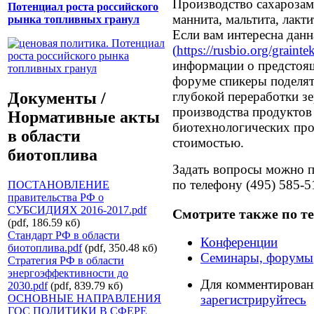
Производство сахарозаме
Потенциал роста российского
маннита, мальтита, лакти
рынка топливных гранул
Если вам интересна данн
(
https://rusbio.org/grainte
информации о предстоящ
форуме спикеры поделят
Документы /
глубокой переработки зе
производства продуктов 
Нормативные акты
биотехнологических про
в области
стоимостью.
биотоплива
Задать вопросы можно п
по телефону (495) 585-5
ПОСТАНОВЛЕНИЕ
правительства РФ о
СУБСИДИЯХ 2016-2017.pdf
Смотрите также по т
(pdf, 186.59 кб)
Стандарт РФ в области
Конференции
биотоплива.pdf
(pdf, 350.48 кб)
Семинары, форумы
Стратегия РФ в области
энергоэффективности до
Для комментирова
2030.pdf
(pdf, 839.79 кб)
ОСНОВНЫЕ НАПРАВЛЕНИЯ
зарегистрируйтесь
ГОС ПОЛИТИКИ В СФЕРЕ