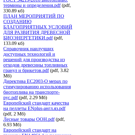
термины и определения.pdf
(pdf,
330.89 кб)
ПЛАН МЕРОПРИЯТИЙ ПО
СОЗДАНИЮ
БЛАГОПРИЯТНЫХ УСЛОВИЙ
ДЛЯ РАЗВИТИЯ ДРЕВЕСНОЙ
БИОЭНЕРГЕТИКИ.pdf
(pdf,
133.09 кб)
Справочник наилучших
доступных технологий и
решений для производства из
отходов древесины топливных
гранул и брикетов.pdf
(pdf, 3.82
Мб)
Директива ЕС2003-О мерах по
стимулированию использования
биотоплива на транспорте-
рус.pdf
(pdf, 2.29 Мб)
Европейский стандарт качества
на пеллеты ENplus-англ.яз.pdf
(pdf, 2 Мб)
Лесные товары ООН.pdf
(pdf,
6.93 Мб)
Европейский стандарт на