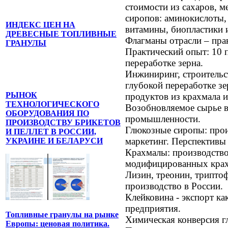
стоимости из сахаров, м
сиропов: аминокислоты,
ИНДЕКС ЦЕН НА
витамины, биопластики 
ДРЕВЕСНЫЕ ТОПЛИВНЫЕ
Флагманы отрасли – прак
ГРАНУЛЫ
Практический опыт: 10 
переработке зерна.
Инжиниринг, строительс
глубокой переработке з
РЫНОК
продуктов из крахмала и
ТЕХНОЛОГИЧЕСКОГО
Возобновляемое сырье в
ОБОРУДОВАНИЯ ПО
промышленности.
ПРОИЗВОДСТВУ БРИКЕТОВ
Глюкозные сиропы: прои
И ПЕЛЛЕТ В РОССИИ,
маркетинг. Перспективы
УКРАИНЕ И БЕЛАРУСИ
Крахмалы: производство
модифицированных крах
Лизин, треонин, трипто
производство в России.
Клейковина - экспорт к
предприятия.
Топливные гранулы на рынке
Химическая конверсия г
Европы: ценовая политика.