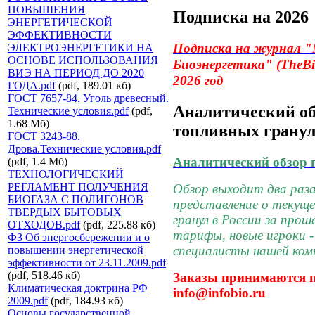
ПОВЫШЕНИЯ
Подписка на 2026
ЭНЕРГЕТИЧЕСКОЙ
ЭФФЕКТИВНОСТИ
Подписка на журнал
"
ЭЛЕКТРОЭНЕРГЕТИКИ НА
ОСНОВЕ ИСПОЛЬЗОВАНИЯ
Биоэнергетика"
(TheBi
ВИЭ НА ПЕРИОД ДО 2020
2026 год
ГОДА.pdf
(pdf, 189.01 кб)
ГОСТ 7657-84. Уголь древесный.
Аналитический об
Технические условия.pdf
(pdf,
1.68 Мб)
топливных грану
ГОСТ 3243-88.
Дрова.Технические условия.pdf
Аналитический обзор 
(pdf, 1.4 Мб)
ТЕХНОЛОГИЧЕСКИЙ
РЕГЛАМЕНТ ПОЛУЧЕНИЯ
Обзор выходит два раза
БИОГАЗА С ПОЛИГОНОВ
представление о текущ
ТВЕРДЫХ БЫТОВЫХ
гранул в России за прош
ОТХОДОВ.pdf
(pdf, 225.88 кб)
тарифы, новые игроки -
ФЗ Об энергосбережении и о
специалисты нашей ком
повышении энергетической
эффективности от 23.11.2009.pdf
(pdf, 518.46 кб)
Заказы принимаются п
Климатическая доктрина РФ
info@infobio.ru
2009.pdf
(pdf, 184.93 кб)
Основы государственной