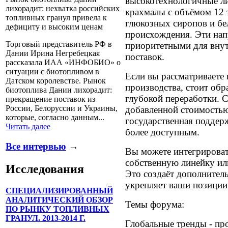
высокотехнологичные л
лихорадит: нехватка российских
крахмалы с объёмом 12 т
топливных гранул привела к
глюкозных сиропов и бе
дефициту и высоким ценам
происхождения. Эти нап
Торговый представитель РФ в
приоритетными для внут
Дании Ирина Негребецкая
поставок.
рассказала ИАА «ИНФОБИО» о
ситуации с биотопливом в
Если вы рассматриваете
Датском королевстве. Рынок
производства, стоит об
биотоплива Дании лихорадит:
глубокой переработки. 
прекращение поставок из
России, Белоруссии и Украины,
добавленной стоимостью 
которые, согласно данным...
государственная поддерж
Читать далее
более доступным.
Все интервью
→
Вы можете интегрироват
собственную линейку ил
Исследования
Это создаёт дополнител
укрепляет ваши позиции
СПЕЦИАЛИЗИРОВАННЫЙ
АНАЛИТИЧЕСКИЙ ОБЗОР
Темы форума:
ПО РЫНКУ ТОПЛИВНЫХ
ГРАНУЛ. 2013-2014 Г.
Глобальные тренды - пр