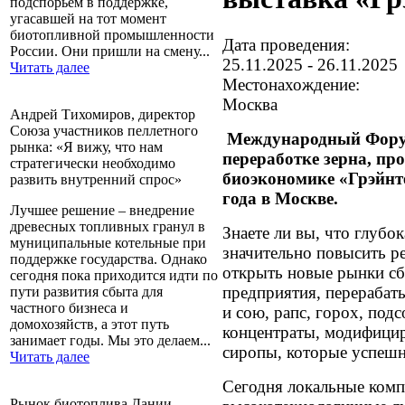
подспорьем в поддержке,
угасавшей на тот момент
биотопливной промышленности
Дата проведения:
России. Они пришли на смену...
25.11.2025
-
26.11.2025
Читать далее
Местонахождение:
Москва
Андрей Тихомиров, директор
Союза участников пеллетного
Международный Форум
рынка: «Я вижу, что нам
переработке зерна, п
стратегически необходимо
биоэкономике «Грэйнте
развить внутренний спрос»
года в Москве.
Лучшее решение – внедрение
древесных топливных гранул в
Знаете ли вы, что глубо
муниципальные котельные при
значительно повысить р
поддержке государства. Однако
открыть новые рынки сб
сегодня пока приходится идти по
предприятия, перерабат
пути развития сбыта для
частного бизнеса и
и сою, рапс, горох, под
домохозяйств, а этот путь
концентраты, модифици
занимает годы. Мы это делаем...
сиропы, которые успешн
Читать далее
Сегодня локальные комп
Рынок биотоплива Дании