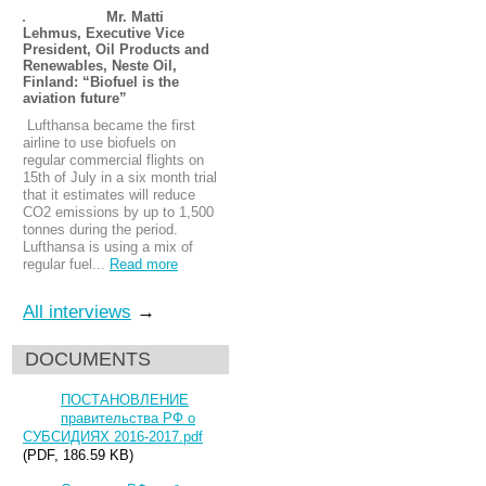
Mr. Matti
Lehmus, Executive Vice
President, Oil Products and
Renewables, Neste Oil,
Finland: “Biofuel is the
aviation future”
Lufthansa became the first
airline to use biofuels on
regular commercial flights on
15th of July in a six month trial
that it estimates will reduce
CO2 emissions by up to 1,500
tonnes during the period.
Lufthansa is using a mix of
regular fuel...
Read more
All interviews
→
DOCUMENTS
ПОСТАНОВЛЕНИЕ
правительства РФ о
СУБСИДИЯХ 2016-2017.pdf
(PDF, 186.59 KB)