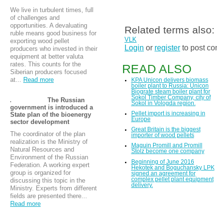
We live in turbulent times, full
of challenges and
opportunities. A devaluating
Related terms also:
ruble means good business for
VLK
exporting wood pellet
Login
or
register
to post c
producers who invested in their
equipment at better valuta
rates. This counts for the
READ ALSO
Siberian producers focused
at...
Read more
KPA Unicon delivers biomass
boiler plant to Russia: Unicon
Biograte steam boiler plant for
Sokol Timber Company, city of
The Russian
Sokol in Vologda region.
government is introduced a
Pellet import is increasing in
State plan of the bioenergy
Europe
sector development
Great Britain is the biggest
The coordinator of the plan
importer of wood pellets
realization is the Ministry of
Maguin Promill and Promill
Natural Resources and
Stolz become one company
Environment of the Russian
Beginning of June 2016
Federation. A working expert
Hekotek and Boguchansky LPK
group is organized for
signed an agreement for
complex pellet plant equipment
discussing this topic in the
delivery.
Ministry. Experts from different
fields are presented there...
Read more