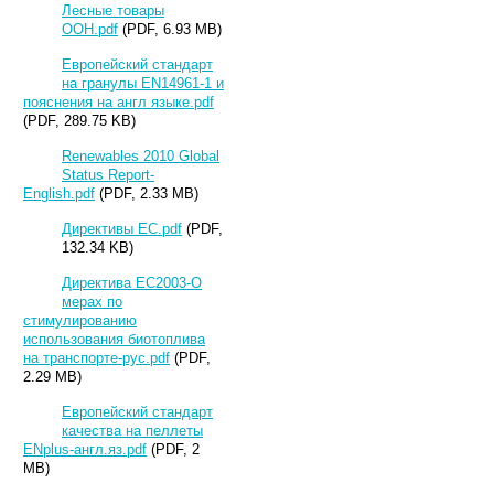
Лесные товары
ООН.pdf
(PDF, 6.93 MB)
Европейский стандарт
на гранулы EN14961-1 и
пояснения на англ языке.pdf
(PDF, 289.75 KB)
Renewables 2010 Global
Status Report-
English.pdf
(PDF, 2.33 MB)
Директивы ЕС.pdf
(PDF,
132.34 KB)
Директива ЕС2003-О
мерах по
стимулированию
использования биотоплива
на транспорте-рус.pdf
(PDF,
2.29 MB)
Европейский стандарт
качества на пеллеты
ENplus-англ.яз.pdf
(PDF, 2
MB)