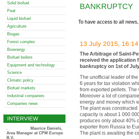
Solid biofuel
BANKRUPTCY
Peat
Liquid biofuel
To have access to all news,
Agriculture
Biogas
Forest complex
13 July 2015, 16:14
Bioenergy
The Arbitrage of Saint-P
Biofuel boilers
received the application f
Equipment and technology
bankruptcy on 1st of July
Science
The unofficial leader of the
Climatic policy
6 years for tax violation w
Biofuel markets
from exported pellets. The
Moreover a lot of companies
Industrial companies
energy and money which w
Companies news
The plant was constructed 
capacity is about 1 000 000 
INTERVIEW
produces only about 40% of it
exporter from Russia to Eu
Maurice Daniels,
The plant is awaiting the ce
Area Manager at CPM Europe
B.V.