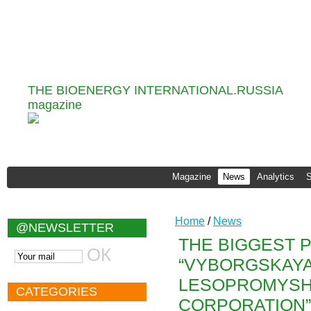
Information and Analytical
Agency "Infobio"
THE BIOENERGY INTERNATIONAL.RUSSIA
magazine
Magazine
News
Analytics
Home
/
News
@NEWSLETTER
THE BIGGEST 
“VYBORGSKAY
LESOPROMYSH
CATEGORIES
CORPORATION” 