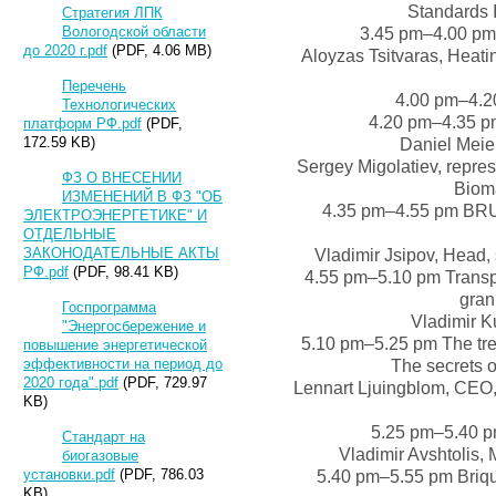
Standards I
Стратегия ЛПК
Вологодской области
3.45 pm–4.00 pm 
до 2020 г.pdf
(PDF, 4.06 MB)
Aloyzas Tsitvaras, Heati
Перечень
4.00 pm–4
Технологических
4.20 pm–4.35 pm
платформ РФ.pdf
(PDF,
172.59 KB)
Daniel Meie
Sergey Migolatiev, repre
ФЗ О ВНЕСЕНИИ
Biom
ИЗМЕНЕНИЙ В ФЗ "ОБ
4.35 pm–4.55 pm BRU
ЭЛЕКТРОЭНЕРГЕТИКЕ" И
ОТДЕЛЬНЫЕ
ЗАКОНОДАТЕЛЬНЫЕ АКТЫ
Vladimir Jsipov, Head
РФ.pdf
(PDF, 98.41 KB)
4.55 pm–5.10 pm Transpor
gran
Госпрограмма
Vladimir K
"Энергосбережение и
5.10 pm–5.25 pm The tre
повышение энергетической
эффективности на период до
The secrets o
2020 года".pdf
(PDF, 729.97
Lennart Ljuingblom, CEO,
KB)
5.25 pm–5.40 p
Стандарт на
Vladimir Avshtolis, 
биогазовые
установки.pdf
(PDF, 786.03
5.40 pm–5.55 pm Brique
KB)