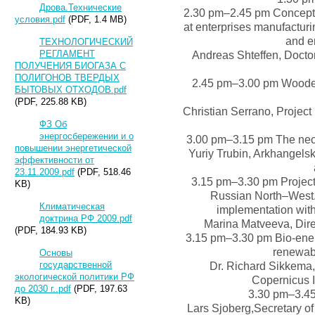
Дрова.Технические
2.30 pm–2.45 pm Concepts
условия.pdf
(PDF, 1.4 MB)
at enterprises manufactu
and e
ТЕХНОЛОГИЧЕСКИЙ
РЕГЛАМЕНТ
Andreas Shteffen, Docto
ПОЛУЧЕНИЯ БИОГАЗА С
ПОЛИГОНОВ ТВЕРДЫХ
2.45 pm–3.00 pm Wooden 
БЫТОВЫХ ОТХОДОВ.pdf
(PDF, 225.88 KB)
Christian Serrano, Proje
ФЗ Об
энергосбережении и о
3.00 pm–3.15 pm The nece
повышении энергетической
Yuriy Trubin, Arkhangelsk
эффективности от
23.11.2009.pdf
(PDF, 518.46
3.15 pm–3.30 pm Projects 
KB)
Russian North–West. O
Климатическая
implementation with
доктрина РФ 2009.pdf
Marina Matveeva, Dir
(PDF, 184.93 KB)
3.15 pm–3.30 pm Bio-energ
renewabl
Основы
государственной
Dr. Richard Sikkema, 
экологической политики РФ
Copernicus I
до 2030 г..pdf
(PDF, 197.63
3.30 pm–3.45
KB)
Lars Sjoberg,Secretary o