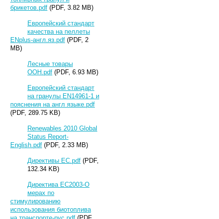
брикетов.pdf
(PDF, 3.82 MB)
Европейский стандарт
качества на пеллеты
ENplus-англ.яз.pdf
(PDF, 2
MB)
Лесные товары
ООН.pdf
(PDF, 6.93 MB)
Европейский стандарт
на гранулы EN14961-1 и
пояснения на англ языке.pdf
(PDF, 289.75 KB)
Renewables 2010 Global
Status Report-
English.pdf
(PDF, 2.33 MB)
Директивы ЕС.pdf
(PDF,
132.34 KB)
Директива ЕС2003-О
мерах по
стимулированию
использования биотоплива
на транспорте-рус.pdf
(PDF,