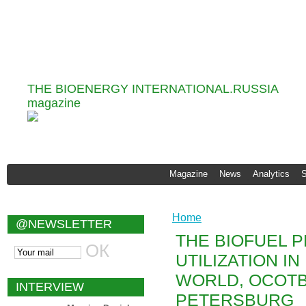
Information and Analytical
Agency "Infobio"
THE BIOENERGY INTERNATIONAL.RUSSIA
magazine
Magazine
News
Analytics
Home
@NEWSLETTER
THE BIOFUEL 
UTILIZATION I
WORLD, OCOTBE
INTERVIEW
PETERSBURG