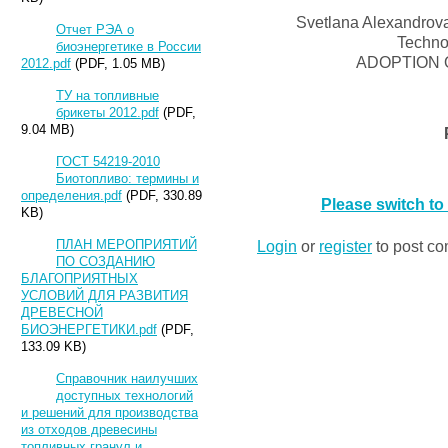
Svetlana Alexandrov
Отчет РЭА о
Techno
биоэнергетике в России
ADOPTION 
2012.pdf
(PDF, 1.05 MB)
ТУ на топливные
брикеты 2012.pdf
(PDF,
9.04 MB)
ГОСТ 54219-2010
Биотопливо: термины и
определения.pdf
(PDF, 330.89
Please switch to
KB)
Login
or
register
to post c
ПЛАН МЕРОПРИЯТИЙ
ПО СОЗДАНИЮ
БЛАГОПРИЯТНЫХ
УСЛОВИЙ ДЛЯ РАЗВИТИЯ
ДРЕВЕСНОЙ
БИОЭНЕРГЕТИКИ.pdf
(PDF,
133.09 KB)
Справочник наилучших
доступных технологий
и решений для производства
из отходов древесины
топливных гранул и