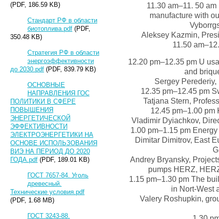
11.30 am–11. 50 am L
(PDF, 186.59 KB)
manufacture with out
Стандарт РФ в области
Vyborrg
биотоплива.pdf
(PDF,
Aleksey Kazmin, Pres
350.48 KB)
11.50 am–1
Стратегия РФ в области
энергоэффективности
12.20 pm–12.35 pm U usag
до 2030.pdf
(PDF, 839.79 KB)
and briqu
Sergey Perederiy, 
ОСНОВНЫЕ
12.35 pm–12.45 pm Swed
НАПРАВЛЕНИЯ ГОС
Tatjana Stern, Profess
ПОЛИТИКИ В СФЕРЕ
ПОВЫШЕНИЯ
12.45 pm–1.00 pm K
ЭНЕРГЕТИЧЕСКОЙ
Vladimir Dyiachkov, Direc
ЭФФЕКТИВНОСТИ
1.00 pm–1.15 pm Energy ef
ЭЛЕКТРОЭНЕРГЕТИКИ НА
Dimitar Dimitrov, East 
ОСНОВЕ ИСПОЛЬЗОВАНИЯ
G
ВИЭ НА ПЕРИОД ДО 2020
Andrey Bryansky, Project
ГОДА.pdf
(PDF, 189.01 KB)
pumps HERZ, HERZ 
ГОСТ 7657-84. Уголь
1.15 pm–1.30 pm The buildi
древесный.
in Nort-West a
Технические условия.pdf
Valery Roshupkin, gro
(PDF, 1.68 MB)
ГОСТ 3243-88.
1.30 p