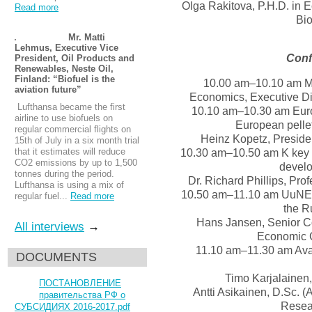
Olga Rakitova, P.H.D. in E
Read more
Bi
Mr. Matti
Lehmus, Executive Vice
Conf
President, Oil Products and
Renewables, Neste Oil,
Finland: “Biofuel is the
10.00 am–10.10 am Mo
aviation future”
Economics, Executive Di
Lufthansa became the first
10.10 am–10.30 am Euro
airline to use biofuels on
European pelle
regular commercial flights on
Heinz Kopetz, Preside
15th of July in a six month trial
that it estimates will reduce
10.30 am–10.50 am K key i
CO2 emissions by up to 1,500
develo
tonnes during the period.
Dr. Richard Phillips, Pro
Lufthansa is using a mix of
10.50 am–11.10 am UuNECE
regular fuel...
Read more
the R
Hans Jansen, Senior Co
All interviews
→
Economic 
11.10 am–11.30 am Avail
DOCUMENTS
Timo Karjalainen, 
ПОСТАНОВЛЕНИЕ
Antti Asikainen, D.Sc. (A
правительства РФ о
Resear
СУБСИДИЯХ 2016-2017.pdf