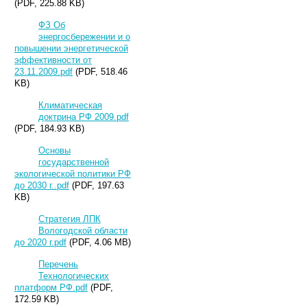
(PDF, 225.88 KB)
ФЗ Об
энергосбережении и о
повышении энергетической
эффективности от
23.11.2009.pdf
(PDF, 518.46
KB)
Климатическая
доктрина РФ 2009.pdf
(PDF, 184.93 KB)
Основы
государственной
экологической политики РФ
до 2030 г..pdf
(PDF, 197.63
KB)
Стратегия ЛПК
Вологодской области
до 2020 г.pdf
(PDF, 4.06 MB)
Перечень
Технологических
платформ РФ.pdf
(PDF,
172.59 KB)