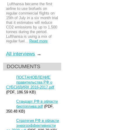
Lufthansa became the first
airline to use biofuels on
regular commercial flights on
15th of July in a six month trial
that it estimates will reduce
CO2 emissions by up to 1,500
tonnes during the period.
Lufthansa is using a mix of
regular fuel...
Read more
All interviews
→
DOCUMENTS
ПОСТАНОВЛЕНИЕ
правительства РФ о
СУБСИДИЯХ 2016-2017.pdf
(PDF, 186.59 KB)
Стандарт РФ в области
биотоплива.pdf
(PDF,
350.48 KB)
Стратегия РФ в области
энергоэффективности