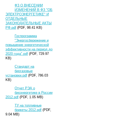
ФЗ О ВНЕСЕНИИ
ИЗМЕНЕНИЙ В ФЗ "ОБ
ЭЛЕКТРОЭНЕРГЕТИКЕ" И
ОТДЕЛЬНЫЕ
ЗАКОНОДАТЕЛЬНЫЕ АКТЫ
РФ.pdf
(PDF, 98.41 KB)
Госпрограмма
"Энергосбережение и
повышение энергетической
эффективности на период до
2020 года".pdf
(PDF, 729.97
KB)
Стандарт на
биогазовые
установки.pdf
(PDF, 786.03
KB)
Отчет РЭА о
биоэнергетике в России
2012.pdf
(PDF, 1.05 MB)
ТУ на топливные
брикеты 2012.pdf
(PDF,
9.04 MB)