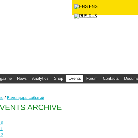
ENG
 Agency "Infobio"
RUS
gazine
News
Analytics
Shop
Events
Forum
Contacts
Docume
me
/
Календарь событий
VENTS ARCHIVE
10
11
12