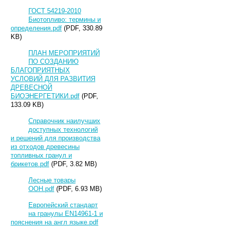
ГОСТ 54219-2010
Биотопливо: термины и
определения.pdf
(PDF, 330.89
KB)
ПЛАН МЕРОПРИЯТИЙ
ПО СОЗДАНИЮ
БЛАГОПРИЯТНЫХ
УСЛОВИЙ ДЛЯ РАЗВИТИЯ
ДРЕВЕСНОЙ
БИОЭНЕРГЕТИКИ.pdf
(PDF,
133.09 KB)
Справочник наилучших
доступных технологий
и решений для производства
из отходов древесины
топливных гранул и
брикетов.pdf
(PDF, 3.82 MB)
Лесные товары
ООН.pdf
(PDF, 6.93 MB)
Европейский стандарт
на гранулы EN14961-1 и
пояснения на англ языке.pdf