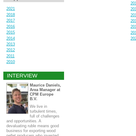
20
2021
20
2018
20
2017
20
2016
20
2015
20
2014
20
2013
2012
2011
2010
INTERVIEW
Maurice Daniels,
Area Manager at
CPM Europe
B.V.
We live in
turbulent times,
full of challenges
and opportunities. A
devaluating ruble means good
business for exporting wood
pellet producers who invested