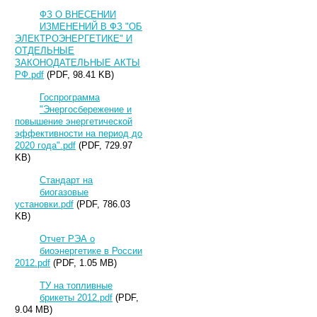
ФЗ О ВНЕСЕНИИ
ИЗМЕНЕНИЙ В ФЗ "ОБ
ЭЛЕКТРОЭНЕРГЕТИКЕ" И
ОТДЕЛЬНЫЕ
ЗАКОНОДАТЕЛЬНЫЕ АКТЫ
РФ.pdf
(PDF, 98.41 KB)
Госпрограмма
"Энергосбережение и
повышение энергетической
эффективности на период до
2020 года".pdf
(PDF, 729.97
KB)
Стандарт на
биогазовые
установки.pdf
(PDF, 786.03
KB)
Отчет РЭА о
биоэнергетике в России
2012.pdf
(PDF, 1.05 MB)
ТУ на топливные
брикеты 2012.pdf
(PDF,
9.04 MB)