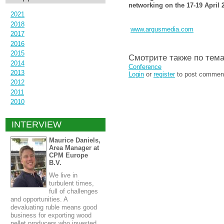
networking on the 17-19 April
2021
2018
www.argusmedia.com
2017
2016
2015
Смотрите также по тем
2014
Conference
2013
Login
or
register
to post commen
2012
2011
2010
INTERVIEW
Maurice Daniels,
Area Manager at
CPM Europe
B.V.
We live in
turbulent times,
full of challenges
and opportunities. A
devaluating ruble means good
business for exporting wood
pellet producers who invested