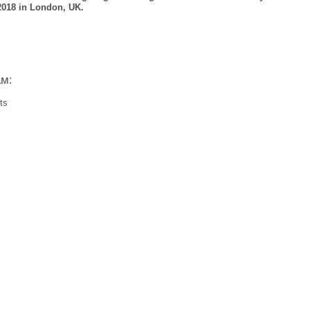
 2018 in London, UK.
ам:
ts