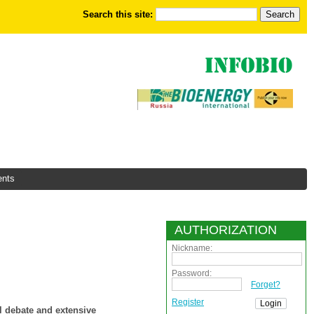
Search this site:
nts
AUTHORIZATION
Nickname:
Password:
Forget?
Register
al debate and extensive