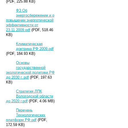
(PDF, 225.88 KB)
ФЗ Об
энергосбережении и о
повышении энергетической
эффективности от
23.11.2009.pdf
(PDF, 518.46
KB)
Климатическая
доктрина РФ 2009.pdf
(PDF, 184.93 KB)
Основы
государственной
экологической политики РФ
до 2030 г..pdf
(PDF, 197.63
KB)
Стратегия ЛПК
Вологодской области
до 2020 г.pdf
(PDF, 4.06 MB)
Перечень
Технологических
платформ РФ.pdf
(PDF,
172.59 KB)