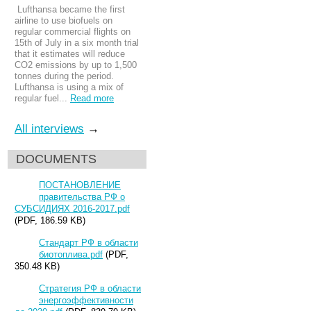
Lufthansa became the first
airline to use biofuels on
regular commercial flights on
15th of July in a six month trial
that it estimates will reduce
CO2 emissions by up to 1,500
tonnes during the period.
Lufthansa is using a mix of
regular fuel...
Read more
All interviews
→
DOCUMENTS
ПОСТАНОВЛЕНИЕ
правительства РФ о
СУБСИДИЯХ 2016-2017.pdf
(PDF, 186.59 KB)
Стандарт РФ в области
биотоплива.pdf
(PDF,
350.48 KB)
Стратегия РФ в области
энергоэффективности