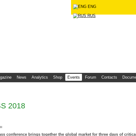
ENG
 Agency "Infobio"
RUS
gazine
News
Analytics
Shop
Events
Forum
Contacts
Docume
S 2018
н
ss conference brings together the global market for three days of critic