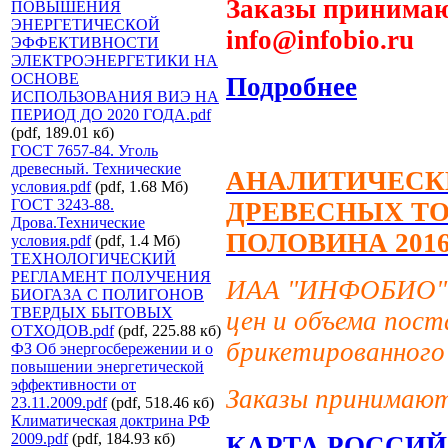
Заказы принимаю
ПОВЫШЕНИЯ
ЭНЕРГЕТИЧЕСКОЙ
info@infobio.ru
ЭФФЕКТИВНОСТИ
ЭЛЕКТРОЭНЕРГЕТИКИ НА
ОСНОВЕ
Подробнее
ИСПОЛЬЗОВАНИЯ ВИЭ НА
ПЕРИОД ДО 2020 ГОДА.pdf
(pdf, 189.01 кб)
ГОСТ 7657-84. Уголь
древесный. Технические
АНАЛИТИЧЕСК
условия.pdf
(pdf, 1.68 Мб)
ГОСТ 3243-88.
ДРЕВЕСНЫХ ТО
Дрова.Технические
ПОЛОВИНА 2016 
условия.pdf
(pdf, 1.4 Мб)
ТЕХНОЛОГИЧЕСКИЙ
РЕГЛАМЕНТ ПОЛУЧЕНИЯ
ИАА "ИНФОБИО" в
БИОГАЗА С ПОЛИГОНОВ
ТВЕРДЫХ БЫТОВЫХ
цен и объема пос
ОТХОДОВ.pdf
(pdf, 225.88 кб)
брикетированного 
ФЗ Об энергосбережении и о
повышении энергетической
эффективности от
Заказы принимают
23.11.2009.pdf
(pdf, 518.46 кб)
Климатическая доктрина РФ
2009.pdf
(pdf, 184.93 кб)
КАРТА РОССИЙ