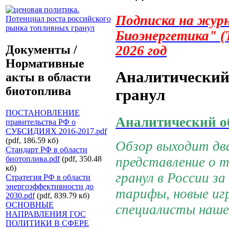
Подписка на жур
Биоэнергетика"
(
2026 год
Документы /
Нормативные
Аналитический
акты в области
биотоплива
гранул
ПОСТАНОВЛЕНИЕ
Аналитический о
правительства РФ о
СУБСИДИЯХ 2016-2017.pdf
(pdf, 186.59 кб)
Обзор выходит два
Стандарт РФ в области
представление о 
биотоплива.pdf
(pdf, 350.48
кб)
гранул в России з
Стратегия РФ в области
энергоэффективности до
тарифы, новые игр
2030.pdf
(pdf, 839.79 кб)
ОСНОВНЫЕ
специалисты наше
НАПРАВЛЕНИЯ ГОС
ПОЛИТИКИ В СФЕРЕ