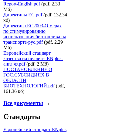
Report-English.pdf
(pdf, 2.33
Мб)
Директивы ЕС.pdf
(pdf, 132.34
кб)
Директива ЕС2003-О мерах
по стимулированию
использования биотоплива на
транспорте-рус.pdf
(pdf, 2.29
Мб)
Европейский стандарт
качества на пеллеты ENplus-
англ.яз.pdf
(pdf, 2 Мб)
ПОСТАНОВЛЕНИЕ О
ГОС.СУБСИДИЯХ В
ОБЛАСТИ
БИОТЕХНОЛОГИЙ.pdf
(pdf,
161.36 кб)
Все документы
→
Стандарты
Европейский стандарт ENplus