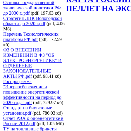
Основы государственной
ПЕЛЛЕТ НА ЭК
экологической политики РФ
до 2030 г..pdf
(pdf, 197.63 кб)
Стратегия ЛПК Вологодской
области до 2020 г.pdf
(pdf, 4.06
Мб)
Перечень Технологических
платформ РФ.pdf
(pdf, 172.59
кб)
ФЗ О ВНЕСЕНИИ
ИЗМЕНЕНИЙ В ФЗ "ОБ
ЭЛЕКТРОЭНЕРГЕТИКЕ" И
ОТДЕЛЬНЫЕ
ЗАКОНОДАТЕЛЬНЫЕ
АКТЫ РФ.pdf
(pdf, 98.41 кб)
Госпрограмма
"Энергосбережение и
повышение энергетической
эффективности на период до
2020 года".pdf
(pdf, 729.97 кб)
Стандарт на биогазовые
установки.pdf
(pdf, 786.03 кб)
Отчет РЭА о биоэнергетике в
России 2012.pdf
(pdf, 1.05 Мб)
ТУ на топливные брикеты