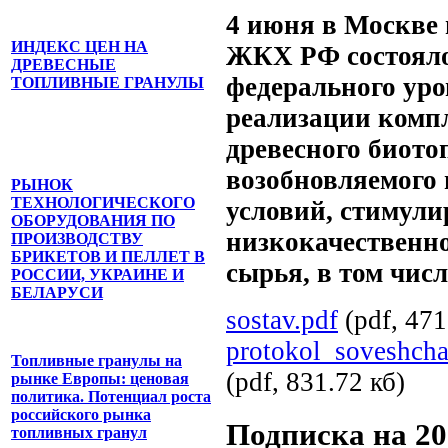
4 июня в Москве 
ИНДЕКС ЦЕН НА
ЖКХ РФ состояло
ДРЕВЕСНЫЕ
федерального уро
ТОПЛИВНЫЕ ГРАНУЛЫ
реализации комп
древесного биото
возобновляемого 
РЫНОК
ТЕХНОЛОГИЧЕСКОГО
условий, стимул
ОБОРУДОВАНИЯ ПО
низкокачественно
ПРОИЗВОДСТВУ
БРИКЕТОВ И ПЕЛЛЕТ В
сырья, в том чис
РОССИИ, УКРАИНЕ И
БЕЛАРУСИ
sostav.pdf
(pdf, 471
protokol_soveshcha
Топливные гранулы на
(pdf, 831.72 кб)
рынке Европы: ценовая
политика. Потенциал роста
российского рынка
Подписка на 20
топливных гранул