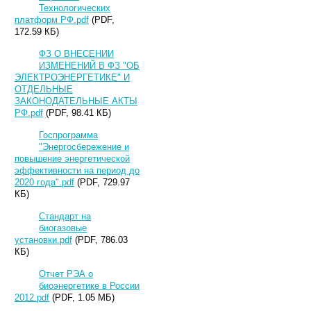
Технологических
платформ РФ.pdf
(PDF,
172.59 КБ)
ФЗ О ВНЕСЕНИИ
ИЗМЕНЕНИЙ В ФЗ "ОБ
ЭЛЕКТРОЭНЕРГЕТИКЕ" И
ОТДЕЛЬНЫЕ
ЗАКОНОДАТЕЛЬНЫЕ АКТЫ
РФ.pdf
(PDF, 98.41 КБ)
Госпрограмма
"Энергосбережение и
повышение энергетической
эффективности на период до
2020 года".pdf
(PDF, 729.97
КБ)
Стандарт на
биогазовые
установки.pdf
(PDF, 786.03
КБ)
Отчет РЭА о
биоэнергетике в России
2012.pdf
(PDF, 1.05 МБ)