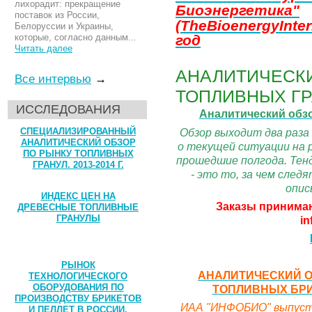
лихорадит: прекращение
Биоэнергетика"
поставок из России,
(TheBioenergyInter
Белоруссии и Украины,
которые, согласно данным...
год
Читать далее
АНАЛИТИЧЕСКИ
Все интервью
→
ТОПЛИВНЫХ ГР
ИССЛЕДОВАНИЯ
Аналитический обз
Обзор выходит два раза
СПЕЦИАЛИЗИРОВАННЫЙ
АНАЛИТИЧЕСКИЙ ОБЗОР
о текущей ситуации на 
ПО РЫНКУ ТОПЛИВНЫХ
прошедшие полгода. Тенд
ГРАНУЛ. 2013-2014 Г.
- это то, за чем сле
опис
ИНДЕКС ЦЕН НА
Заказы принимаю
ДРЕВЕСНЫЕ ТОПЛИВНЫЕ
ГРАНУЛЫ
in
РЫНОК
АНАЛИТИЧЕСКИЙ О
ТЕХНОЛОГИЧЕСКОГО
ОБОРУДОВАНИЯ ПО
ТОПЛИВНЫХ БРИК
ПРОИЗВОДСТВУ БРИКЕТОВ
ИАА "ИНФОБИО" выпусти
И ПЕЛЛЕТ В РОССИИ,