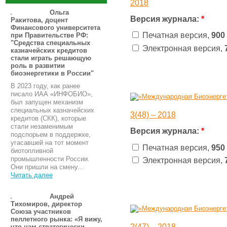
2018
Ольга
Версия журнала:
*
Ракитова, доцент
Финансового университета
Печатная версия,
900
при Правительстве РФ:
"Средства специальных
Электронная версия,
казначейских кредитов
стали играть решающую
роль в развитии
биоэнергетики в России"
В 2023 году, как ранее
писало ИАА «ИНФОБИО»,
был запущен механизм
специальных казначейских
3(48) – 2018
кредитов (СКК), которые
стали незаменимым
Версия журнала:
*
подспорьем в поддержке,
угасавшей на тот момент
Печатная версия,
950
биотопливной
промышленности России.
Электронная версия,
Они пришли на смену...
Читать далее
Андрей
Тихомиров, директор
Союза участников
пеллетного рынка: «Я вижу,
2(47) – 2018
что нам стратегически