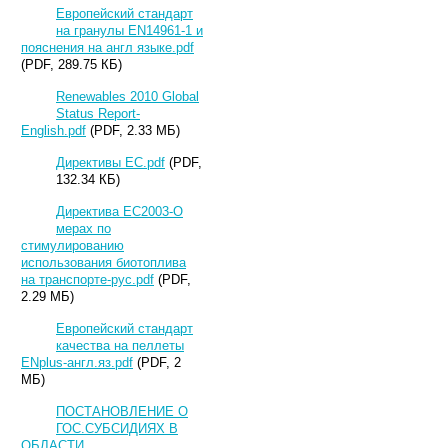
Европейский стандарт
на гранулы EN14961-1 и
пояснения на англ языке.pdf
(PDF, 289.75 КБ)
Renewables 2010 Global
Status Report-
English.pdf
(PDF, 2.33 МБ)
Директивы ЕС.pdf
(PDF,
132.34 КБ)
Директива ЕС2003-О
мерах по
стимулированию
использования биотоплива
на транспорте-рус.pdf
(PDF,
2.29 МБ)
Европейский стандарт
качества на пеллеты
ENplus-англ.яз.pdf
(PDF, 2
МБ)
ПОСТАНОВЛЕНИЕ О
ГОС.СУБСИДИЯХ В
ОБЛАСТИ