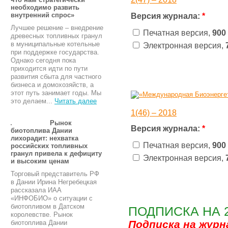
необходимо развить
Версия журнала:
*
внутренний спрос»
Лучшее решение – внедрение
Печатная версия,
900
древесных топливных гранул
в муниципальные котельные
Электронная версия,
при поддержке государства.
Однако сегодня пока
приходится идти по пути
развития сбыта для частного
бизнеса и домохозяйств, а
этот путь занимает годы. Мы
это делаем...
Читать далее
1(46) – 2018
Рынок
Версия журнала:
*
биотоплива Дании
лихорадит: нехватка
Печатная версия,
900
российских топливных
гранул привела к дефициту
Электронная версия,
и высоким ценам
Торговый представитель РФ
в Дании Ирина Негребецкая
рассказала ИАА
«ИНФОБИО» о ситуации с
биотопливом в Датском
ПОДПИСКА НА 
королевстве. Рынок
Подписка на жур
биотоплива Дании