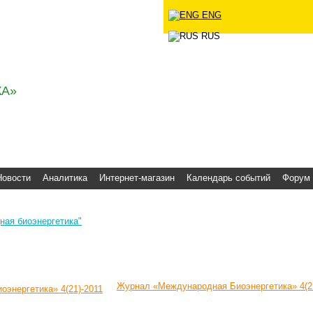
ENG
ческое
RUS
А»
Новости
Аналитика
Интернет-магазин
Календарь событий
Форум
ая биоэнергетика"
Журнал «Международная Биоэнергетика» 4(21