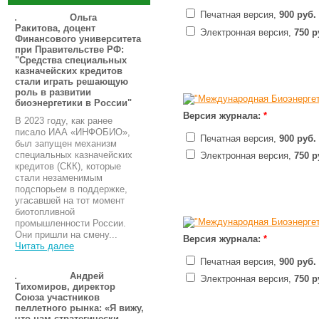
Печатная версия,
900 руб.
Ольга
Ракитова, доцент
Электронная версия,
750 р
Финансового университета
при Правительстве РФ:
"Средства специальных
казначейских кредитов
стали играть решающую
роль в развитии
биоэнергетики в России"
Версия журнала:
*
В 2023 году, как ранее
писало ИАА «ИНФОБИО»,
Печатная версия,
900 руб.
был запущен механизм
специальных казначейских
Электронная версия,
750 р
кредитов (СКК), которые
стали незаменимым
подспорьем в поддержке,
угасавшей на тот момент
биотопливной
промышленности России.
Они пришли на смену...
Версия журнала:
*
Читать далее
Печатная версия,
900 руб.
Андрей
Электронная версия,
750 р
Тихомиров, директор
Союза участников
пеллетного рынка: «Я вижу,
что нам стратегически