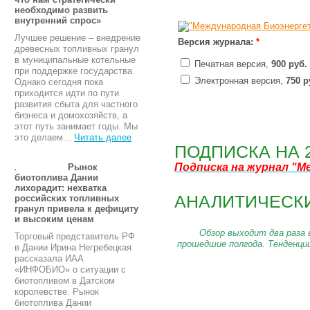
необходимо развить
внутренний спрос»
Лучшее решение – внедрение
Версия журнала:
*
древесных топливных гранул
в муниципальные котельные
Печатная версия,
900 руб.
при поддержке государства.
Электронная версия,
750 р
Однако сегодня пока
приходится идти по пути
развития сбыта для частного
бизнеса и домохозяйств, а
этот путь занимает годы. Мы
это делаем...
Читать далее
ПОДПИСКА НА 
Подписка на журнал
"М
Рынок
биотоплива Дании
лихорадит: нехватка
АНАЛИТИЧЕСКИ
российских топливных
гранул привела к дефициту
и высоким ценам
Обзор выходит два раза 
Торговый представитель РФ
прошедшие полгода. Тенденци
в Дании Ирина Негребецкая
рассказала ИАА
«ИНФОБИО» о ситуации с
биотопливом в Датском
королевстве. Рынок
биотоплива Дании