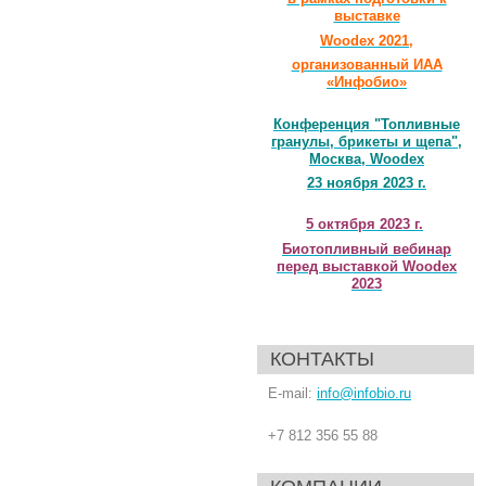
выставке
Woodex 2021,
организованный ИАА
«Инфобио»
Конференция "Топливные
гранулы, брикеты и щепа",
Москва, Woodex
23 ноября 2023 г.
5 октября 2023 г.
Биотопливный вебинар
перед выставкой Woodex
2023
КОНТАКТЫ
E-mail:
info@infobio.ru
+7 812 356 55 88