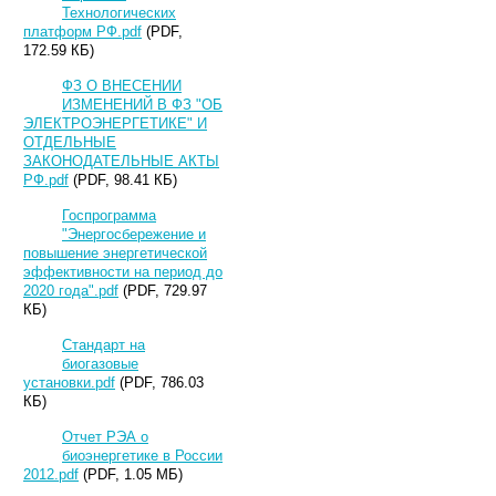
Технологических
платформ РФ.pdf
(PDF,
172.59 КБ)
ФЗ О ВНЕСЕНИИ
ИЗМЕНЕНИЙ В ФЗ "ОБ
ЭЛЕКТРОЭНЕРГЕТИКЕ" И
ОТДЕЛЬНЫЕ
ЗАКОНОДАТЕЛЬНЫЕ АКТЫ
РФ.pdf
(PDF, 98.41 КБ)
Госпрограмма
"Энергосбережение и
повышение энергетической
эффективности на период до
2020 года".pdf
(PDF, 729.97
КБ)
Стандарт на
биогазовые
установки.pdf
(PDF, 786.03
КБ)
Отчет РЭА о
биоэнергетике в России
2012.pdf
(PDF, 1.05 МБ)