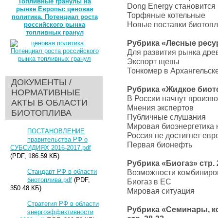
Топливные гранулы на
Dong Energy становится
рынке Европы: ценовая
Торфяные котельные
политика. Потенциал роста
Новые поставки биотопл
российского рынка
топливных гранул
Рубрика «Лесные ресур
Для развития рынка дре
Экспорт щепы
Тонкомер в Архангельск
ДОКУМЕНТЫ /
Рубрика «Жидкое биото
НОРМАТИВНЫЕ
В России начнут произв
АКТЫ В ОБЛАСТИ
Мнения экспертов
БИОТОПЛИВА
Публичные слушания
Мировая биоэнергетика 
ПОСТАНОВЛЕНИЕ
Россия не достигнет евр
правительства РФ о
Первая бионефть
СУБСИДИЯХ 2016-2017.pdf
(PDF, 186.59 КБ)
Рубрика «Биогаз» стр. 2
Стандарт РФ в области
Возможности комбиниро
биотоплива.pdf
(PDF,
Биогаз в ЕС
350.48 КБ)
Мировая ситуация
Стратегия РФ в области
Рубрика «Семинары, к
энергоэффективности