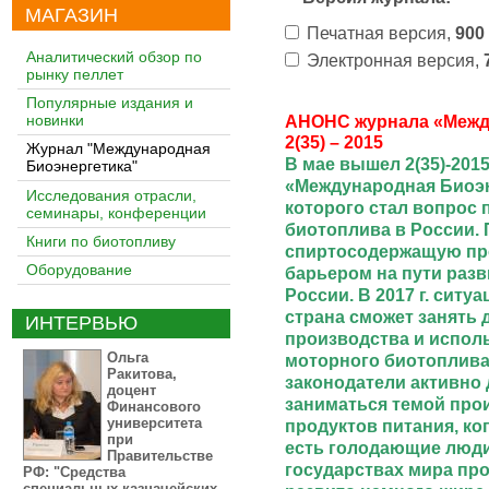
МАГАЗИН
Печатная версия,
900
Аналитический обзор по
Электронная версия,
рынку пеллет
Популярные издания и
АНОНС журнала «Межд
новинки
2(35) – 2015
Журнал "Международная
В мае вышел 2(35)-201
Биоэнергетика"
«Международная Биоэн
Исследования отрасли,
которого стал вопрос 
семинары, конференции
биотоплива в России. 
Книги по биотопливу
спиртосодержащую пр
Оборудование
барьером на пути разв
России. В 2017 г. ситу
страна сможет занять 
ИНТЕРВЬЮ
производства и испол
Ольга
моторного биотоплива.
Ракитова,
законодатели активно
доцент
заниматься темой про
Финансового
университета
продуктов питания, ко
при
есть голодающие люди
Правительстве
государствах мира пр
РФ: "Средства
специальных казначейских