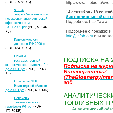
(PDF, 225.88 КБ)
http://www.infobio.ru/even
ФЗ Об
14 сентября
-
18 сентяб
энергосбережении и о
биотопливные объект
повышении энергетической
Подробнее: http://www.inf
эффективности от
23.11.2009.pdf
(PDF, 518.46
Подробнее о поездках и
КБ)
info@infobio.ru
или по тел
Климатическая
доктрина РФ 2009.pdf
(PDF, 184.93 КБ)
Основы
ПОДПИСКА НА 
государственной
экологической политики РФ
Подписка на жур
до 2030 г..pdf
(PDF, 197.63
Биоэнергетика"
КБ)
(TheBioenergyInter
год
Стратегия ЛПК
Вологодской области
до 2020 г.pdf
(PDF, 4.06 МБ)
АНАЛИТИЧЕСКИ
Перечень
ТОПЛИВНЫХ ГР
Технологических
платформ РФ.pdf
(PDF,
Аналитический обз
172.59 КБ)