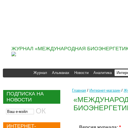
Информационно
аналитическое агентство
«ИНФОБИО»
ЖУРНАЛ «МЕЖДУНАРОДНАЯ БИОЭНЕРГЕТИК
Журнал
Альманах
Новости
Аналитика
Интер
Главная
/
Интернет-магазин
/
Жу
ПОДПИСКА НА
«МЕЖДУНАРО
НОВОСТИ
БИОЭНЕРГЕТИКА
ИНТЕРНЕТ-
Версия журнала:
*