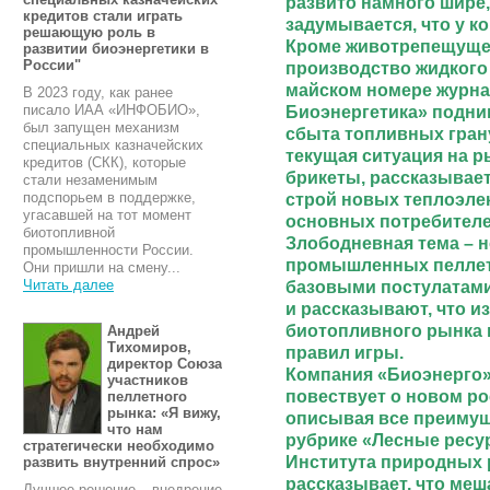
развито намного шире,
кредитов стали играть
задумывается, что у ко
решающую роль в
Кроме животрепещуще
развитии биоэнергетики в
России"
производство жидкого 
майском номере журн
В 2023 году, как ранее
Биоэнергетика» подни
писало ИАА «ИНФОБИО»,
был запущен механизм
сбыта топливных гран
специальных казначейских
текущая ситуация на р
кредитов (СКК), которые
брикеты, рассказывает
стали незаменимым
строй новых теплоэле
подспорьем в поддержке,
угасавшей на тот момент
основных потребителе
биотопливной
Злободневная тема – 
промышленности России.
промышленных пеллет.
Они пришли на смену...
базовыми постулатам
Читать далее
и рассказывают, что и
биотопливного рынка 
Андрей
Тихомиров,
правил игры.
директор Союза
Компания «Биоэнерго»
участников
повествует о новом ро
пеллетного
рынка: «Я вижу,
описывая все преимущ
что нам
рубрике «Лесные ресу
стратегически необходимо
Института природных
развить внутренний спрос»
рассказывает, что меш
Лучшее решение – внедрение