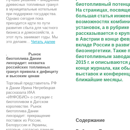
биотопливный потенц
древесных топливных гранул
в муниципальные котельные
На страницах, посвящ
при поддержке государства.
большая статья инжене
Однако сегодня пока
возможностях комбин
приходится идти по пути
установок, а в рубри
развития сбыта для частного
бизнеса и домохозяйств, а
рассказывается о кру
этот путь занимает годы. Мы
в Австрии в конце февр
это делаем...
Читать далее
вкладе России в разви
биоэнергетики. Также 
Рынок
биотопливным завода
биотоплива Дании
2015 г. и описываются
лихорадит: нехватка
российских топливных
конце журнала, как о
гранул привела к дефициту
выставок и конференц
и высоким ценам
ближайшие месяцы.
Торговый представитель РФ
в Дании Ирина Негребецкая
рассказала ИАА
«ИНФОБИО» о ситуации с
биотопливом в Датском
королевстве. Рынок
биотоплива Дании
лихорадит: прекращение
Содержание
поставок из России,
Белоруссии и Украины,
которые, согласно данным...