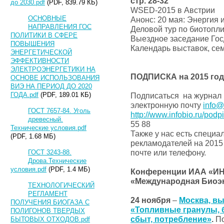
стр. 28-32
до 2030.pdf
(PDF, 839.79 КБ)
WSED-2015 в Австрии
ОСНОВНЫЕ
Анонс: 20 мая: Энергия 
НАПРАВЛЕНИЯ ГОС
Деловой тур по биотопл
ПОЛИТИКИ В СФЕРЕ
Выездное заседание Гос
ПОВЫШЕНИЯ
Календарь выставок, сем
ЭНЕРГЕТИЧЕСКОЙ
ЭФФЕКТИВНОСТИ
ЭЛЕКТРОЭНЕРГЕТИКИ НА
ПОДПИСКА на 2015 год
ОСНОВЕ ИСПОЛЬЗОВАНИЯ
ВИЭ НА ПЕРИОД ДО 2020
ГОДА.pdf
(PDF, 189.01 КБ)
Подписаться на журнал 
электронную почту
info@
ГОСТ 7657-84. Уголь
http://www.infobio.ru/podp
древесный.
55 88
Технические условия.pdf
Также у нас есть специ
(PDF, 1.68 МБ)
рекламодателей на 2015 
почте или телефону.
ГОСТ 3243-88.
Дрова.Технические
условия.pdf
(PDF, 1.4 МБ)
Конференции ИАА «И
«Международная Биоэне
ТЕХНОЛОГИЧЕСКИЙ
РЕГЛАМЕНТ
24 ноября
–
Москва, в
ПОЛУЧЕНИЯ БИОГАЗА С
«Топливные гранулы, 
ПОЛИГОНОВ ТВЕРДЫХ
сбыт, потребление»
.
По
БЫТОВЫХ ОТХОДОВ.pdf