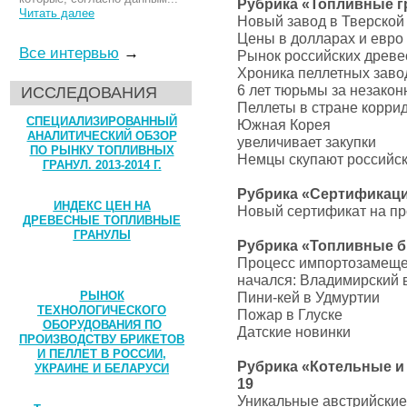
Рубрика «Топливные гр
Читать далее
Новый завод в Тверской
Цены в долларах и евро
Все интервью
→
Рынок российских древес
Хроника пеллетных заво
6 лет тюрьмы за незако
ИССЛЕДОВАНИЯ
Пеллеты в стране корри
СПЕЦИАЛИЗИРОВАННЫЙ
Южная Корея
АНАЛИТИЧЕСКИЙ ОБЗОР
увеличивает закупки
ПО РЫНКУ ТОПЛИВНЫХ
Немцы скупают российск
ГРАНУЛ. 2013-2014 Г.
Рубрика «Сертификация
ИНДЕКС ЦЕН НА
Новый сертификат на п
ДРЕВЕСНЫЕ ТОПЛИВНЫЕ
ГРАНУЛЫ
Рубрика «Топливные бр
Процесс импортозамеще
начался: Владимирский 
РЫНОК
Пини-кей в Удмуртии
ТЕХНОЛОГИЧЕСКОГО
Пожар в Глуске
ОБОРУДОВАНИЯ ПО
Датские новинки
ПРОИЗВОДСТВУ БРИКЕТОВ
И ПЕЛЛЕТ В РОССИИ,
Рубрика «Котельные и 
УКРАИНЕ И БЕЛАРУСИ
19
Уникальные австрийски