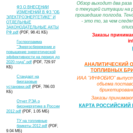
Обзор выходит два раза
ФЗ О ВНЕСЕНИИ
о текущей ситуации на 
ИЗМЕНЕНИЙ В ФЗ "ОБ
прошедшие полгода. Тенд
ЭЛЕКТРОЭНЕРГЕТИКЕ" И
- это то, за чем сле
ОТДЕЛЬНЫЕ
опис
ЗАКОНОДАТЕЛЬНЫЕ АКТЫ
РФ.pdf
(PDF, 98.41 КБ)
Заказы принимаю
in
Госпрограмма
"Энергосбережение и
повышение энергетической
эффективности на период до
2020 года".pdf
(PDF, 729.97
АНАЛИТИЧЕСКИЙ О
КБ)
ТОПЛИВНЫХ БРИК
Стандарт на
ИАА "ИНФОБИО" выпусти
биогазовые
объема поставо
установки.pdf
(PDF, 786.03
брикетированн
КБ)
Заказы принимают
Отчет РЭА о
КАРТА РОССИЙСКИЙ 
биоэнергетике в России
2012.pdf
(PDF, 1.05 МБ)
ТУ на топливные
брикеты 2012.pdf
(PDF,
9.04 МБ)