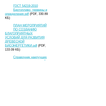
ГОСТ 54219-2010
Биотопливо: термины и
определения.pdf
(PDF, 330.89
КБ)
ПЛАН МЕРОПРИЯТИЙ
ПО СОЗДАНИЮ
БЛАГОПРИЯТНЫХ
УСЛОВИЙ ДЛЯ РАЗВИТИЯ
ДРЕВЕСНОЙ
БИОЭНЕРГЕТИКИ.pdf
(PDF,
133.09 КБ)
Справочник наилучших
доступных технологий
и решений для производства
из отходов древесины
топливных гранул и
брикетов.pdf
(PDF, 3.82 МБ)
Лесные товары
ООН.pdf
(PDF, 6.93 МБ)
Европейский стандарт
на гранулы EN14961-1 и
пояснения на англ языке.pdf