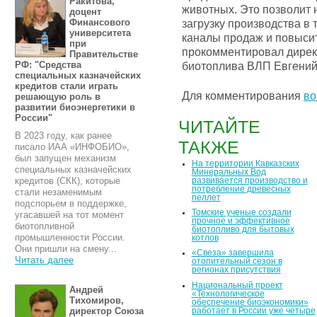
Ракитова,
животных. Это позволит
доцент
Финансового
загрузку производства в 
университета
каналы продаж и повыси
при
прокомментировал дирек
Правительстве
РФ: "Средства
биотоплива ВЛП Евгений
специальных казначейских
кредитов стали играть
Для комментирования
во
решающую роль в
развитии биоэнергетики в
России"
ЧИТАЙТЕ
В 2023 году, как ранее
ТАКЖЕ
писало ИАА «ИНФОБИО»,
был запущен механизм
На территории Кавказских
специальных казначейских
Минеральных Вод
кредитов (СКК), которые
развивается производство и
потребление древесных
стали незаменимым
пеллет
подспорьем в поддержке,
Томские ученые создали
угасавшей на тот момент
прочное и эффективное
биотопливной
биотопливо для бытовых
промышленности России.
котлов
Они пришли на смену...
«Свеза» завершила
Читать далее
отопительный сезон в
регионах присутствия
Национальный проект
Андрей
«Технологическое
Тихомиров,
обеспечение биоэкономики»
директор Союза
работает в России уже четыре