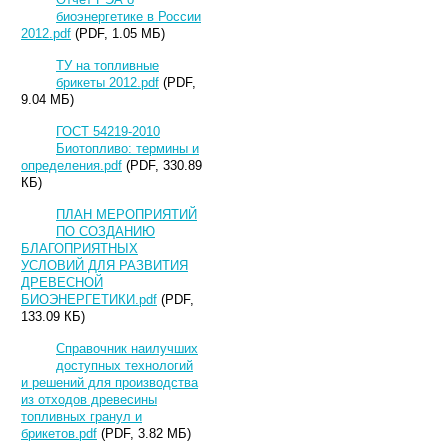
биоэнергетике в России
2012.pdf
(PDF, 1.05 МБ)
ТУ на топливные
брикеты 2012.pdf
(PDF,
9.04 МБ)
ГОСТ 54219-2010
Биотопливо: термины и
определения.pdf
(PDF, 330.89
КБ)
ПЛАН МЕРОПРИЯТИЙ
ПО СОЗДАНИЮ
БЛАГОПРИЯТНЫХ
УСЛОВИЙ ДЛЯ РАЗВИТИЯ
ДРЕВЕСНОЙ
БИОЭНЕРГЕТИКИ.pdf
(PDF,
133.09 КБ)
Справочник наилучших
доступных технологий
и решений для производства
из отходов древесины
топливных гранул и
брикетов.pdf
(PDF, 3.82 МБ)