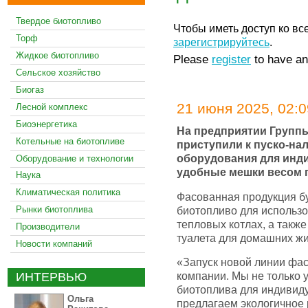
Твердое биотопливо
Чтобы иметь доступ ко вс
Торф
зарегистрируйтесь
.
Жидкое биотопливо
Please
register
to have an
Сельское хозяйство
Биогаз
21 июня 2025, 02:0
Лесной комплекс
Биоэнергетика
На предприятии Групп
Котельные на биотопливе
приступили к пуско-на
оборудования для инд
Оборудование и технологии
удобные мешки весом по
Наука
Климатическая политика
Фасованная продукция бу
биотопливо для использ
Рынки биотоплива
тепловых котлах, а такж
Производители
туалета для домашних ж
Новости компаний
«Запуск новой линии фас
компании. Мы не только 
ИНТЕРВЬЮ
биотоплива для индивиду
Ольга
предлагаем экологичное