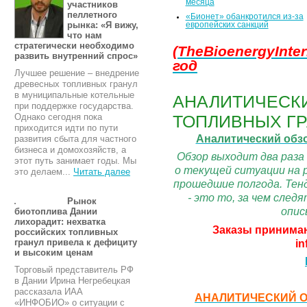
месяца
участников
пеллетного
«Бионет» обанкротился из-за
рынка: «Я вижу,
европейских санкций
что нам
стратегически необходимо
(TheBioenergyInter
развить внутренний спрос»
год
Лучшее решение – внедрение
древесных топливных гранул
в муниципальные котельные
АНАЛИТИЧЕСКИ
при поддержке государства.
ТОПЛИВНЫХ ГР
Однако сегодня пока
приходится идти по пути
Аналитический обз
развития сбыта для частного
бизнеса и домохозяйств, а
Обзор выходит два раза
этот путь занимает годы. Мы
о текущей ситуации на 
это делаем...
Читать далее
прошедшие полгода. Тенд
- это то, за чем сле
Рынок
опис
биотоплива Дании
лихорадит: нехватка
Заказы принимаю
российских топливных
in
гранул привела к дефициту
и высоким ценам
Торговый представитель РФ
в Дании Ирина Негребецкая
рассказала ИАА
АНАЛИТИЧЕСКИЙ О
«ИНФОБИО» о ситуации с