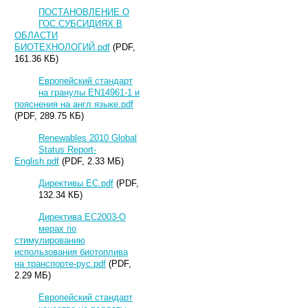
ПОСТАНОВЛЕНИЕ О
ГОС.СУБСИДИЯХ В
ОБЛАСТИ
БИОТЕХНОЛОГИЙ.pdf
(PDF,
161.36 КБ)
Европейский стандарт
на гранулы EN14961-1 и
пояснения на англ языке.pdf
(PDF, 289.75 КБ)
Renewables 2010 Global
Status Report-
English.pdf
(PDF, 2.33 МБ)
Директивы ЕС.pdf
(PDF,
132.34 КБ)
Директива ЕС2003-О
мерах по
стимулированию
использования биотоплива
на транспорте-рус.pdf
(PDF,
2.29 МБ)
Европейский стандарт