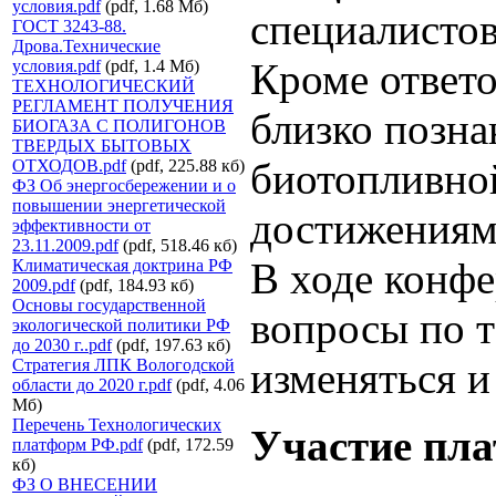
условия.pdf
(pdf, 1.68 Мб)
специалистов
ГОСТ 3243-88.
Дрова.Технические
Кроме ответ
условия.pdf
(pdf, 1.4 Мб)
ТЕХНОЛОГИЧЕСКИЙ
РЕГЛАМЕНТ ПОЛУЧЕНИЯ
близко позна
БИОГАЗА С ПОЛИГОНОВ
ТВЕРДЫХ БЫТОВЫХ
биотопливно
ОТХОДОВ.pdf
(pdf, 225.88 кб)
ФЗ Об энергосбережении и о
повышении энергетической
достижениями
эффективности от
23.11.2009.pdf
(pdf, 518.46 кб)
В ходе конфе
Климатическая доктрина РФ
2009.pdf
(pdf, 184.93 кб)
Основы государственной
вопросы по 
экологической политики РФ
до 2030 г..pdf
(pdf, 197.63 кб)
изменяться и
Стратегия ЛПК Вологодской
области до 2020 г.pdf
(pdf, 4.06
Мб)
Перечень Технологических
Участие пла
платформ РФ.pdf
(pdf, 172.59
кб)
ФЗ О ВНЕСЕНИИ