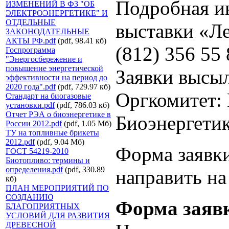
Подробная и
ИЗМЕНЕНИЙ В ФЗ "ОБ
ЭЛЕКТРОЭНЕРГЕТИКЕ" И
ОТДЕЛЬНЫЕ
выставки «Л
ЗАКОНОДАТЕЛЬНЫЕ
АКТЫ РФ.pdf
(pdf, 98.41 кб)
(812) 356 55 
Госпрограмма
"Энергосбережение и
повышение энергетической
Заявки высы
эффективности на период до
2020 года".pdf
(pdf, 729.97 кб)
Оргкомитет:
Стандарт на биогазовые
установки.pdf
(pdf, 786.03 кб)
Отчет РЭА о биоэнергетике в
Биоэнергети
России 2012.pdf
(pdf, 1.05 Мб)
ТУ на топливные брикеты
2012.pdf
(pdf, 9.04 Мб)
Форма заявки
ГОСТ 54219-2010
Биотопливо: термины и
определения.pdf
(pdf, 330.89
направить н
кб)
ПЛАН МЕРОПРИЯТИЙ ПО
СОЗДАНИЮ
Форма заяв
БЛАГОПРИЯТНЫХ
УСЛОВИЙ ДЛЯ РАЗВИТИЯ
ДРЕВЕСНОЙ