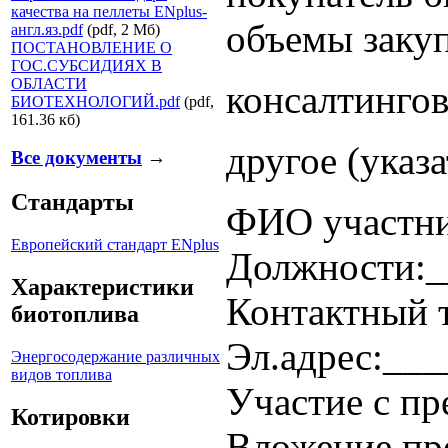
качества на пеллеты ENplus-
объемы заку
англ.яз.pdf
(pdf, 2 Мб)
ПОСТАНОВЛЕНИЕ О
ГОС.СУБСИДИЯХ В
ОБЛАСТИ
консалтингов
БИОТЕХНОЛОГИЙ.pdf
(pdf,
161.36 кб)
другое (указ
Все документы
→
Стандарты
ФИО участни
Европейский стандарт ENplus
Должности:_
Характеристики
Контактный 
биотоплива
Эл.адрес:__
Энергосодержание различных
видов топлива
Участие с п
Котировки
Вложение пр