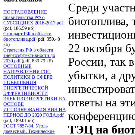
Среди участ
ПОСТАНОВЛЕНИЕ
биотоплива, 
правительства РФ о
СУБСИДИЯХ 2016-2017.pdf
(pdf, 186.59 кб)
инвестицион
Стандарт РФ в области
биотоплива.pdf
(pdf, 350.48
22 октября б
кб)
Стратегия РФ в области
энергоэффективности до
России, так 
2030.pdf
(pdf, 839.79 кб)
ОСНОВНЫЕ
убытки, а др
НАПРАВЛЕНИЯ ГОС
ПОЛИТИКИ В СФЕРЕ
ПОВЫШЕНИЯ
инвестироват
ЭНЕРГЕТИЧЕСКОЙ
ЭФФЕКТИВНОСТИ
ответы на эт
ЭЛЕКТРОЭНЕРГЕТИКИ НА
ОСНОВЕ
ИСПОЛЬЗОВАНИЯ ВИЭ НА
конференци
ПЕРИОД ДО 2020 ГОДА.pdf
(pdf, 189.01 кб)
ТЭЦ на био
ГОСТ 7657-84. Уголь
древесный. Технические