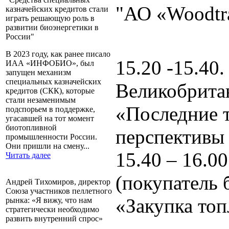
"АО «Woodtra
казначейских кредитов стали
играть решающую роль в
развитии биоэнергетики в
России"
В 2023 году, как ранее писало
15.20 -15.40
ИАА «ИНФОБИО», был
запущен механизм
специальных казначейских
Великобритан
кредитов (СКК), которые
стали незаменимым
«Последние 
подспорьем в поддержке,
угасавшей на тот момент
биотопливной
перспективы 
промышленности России.
Они пришли на смену...
15.40 – 16.0
Читать далее
(покупатель 
Андрей Тихомиров, директор
Союза участников пеллетного
«Закупка топ
рынка: «Я вижу, что нам
стратегически необходимо
развить внутренний спрос»