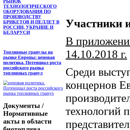
РЫНОК
ТЕХНОЛОГИЧЕСКОГО
ОБОРУДОВАНИЯ ПО
ПРОИЗВОДСТВУ
Участники и
БРИКЕТОВ И ПЕЛЛЕТ В
РОССИИ, УКРАИНЕ И
БЕЛАРУСИ
В приложени
14.10.2018 г.
Топливные гранулы на
рынке Европы: ценовая
политика. Потенциал роста
российского рынка
Среди высту
топливных гранул
концернов Е
производител
Документы /
технологий п
Нормативные
акты в области
представител
биотоплива