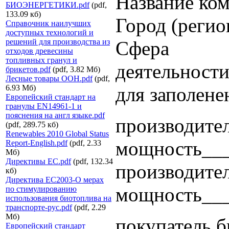
Название ко
БИОЭНЕРГЕТИКИ.pdf
(pdf,
133.09 кб)
Город (реги
Справочник наилучших
доступных технологий и
решений для производства из
Сфера
отходов древесины
топливных гранул и
деятельност
брикетов.pdf
(pdf, 3.82 Мб)
Лесные товары ООН.pdf
(pdf,
6.93 Мб)
для заполене
Европейский стандарт на
гранулы EN14961-1 и
пояснения на англ языке.pdf
производител
(pdf, 289.75 кб)
Renewables 2010 Global Status
мощность__
Report-English.pdf
(pdf, 2.33
Мб)
Директивы ЕС.pdf
(pdf, 132.34
производител
кб)
Директива ЕС2003-О мерах
мощность__
по стимулированию
использования биотоплива на
транспорте-рус.pdf
(pdf, 2.29
Мб)
покупатель б
Европейский стандарт