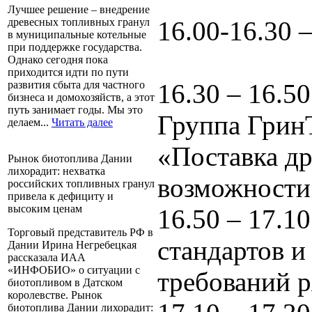
Лучшее решение – внедрение
16.00-16.30 
древесных топливных гранул
в муниципальные котельные
при поддержке государства.
Однако сегодня пока
приходится идти по пути
16.30 – 16.50
развития сбыта для частного
бизнеса и домохозяйств, а этот
путь занимает годы. Мы это
Группа ГринТ
делаем...
Читать далее
«Поставка д
Рынок биотоплива Дании
лихорадит: нехватка
возможности
российских топливных гранул
привела к дефициту и
высоким ценам
16.50 – 17.1
Торговый представитель РФ в
стандартов и
Дании Ирина Негребецкая
рассказала ИАА
«ИНФОБИО» о ситуации с
требований р
биотопливом в Датском
королевстве. Рынок
биотоплива Дании лихорадит: