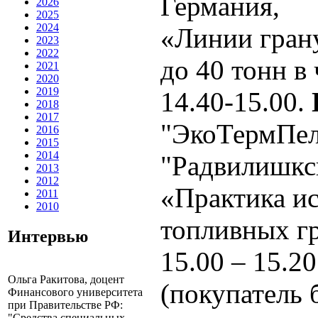
Германия,
2026
2025
2024
«Линии гран
2023
2022
до 40 тонн в 
2021
2020
2019
14.40-15.00.
2018
2017
"ЭкоТермПел
2016
2015
2014
"Радвилишкс
2013
2012
«Практика ис
2011
2010
топливных гр
Интервью
15.00 – 15.2
Ольга Ракитова, доцент
(покупатель 
Финансового университета
при Правительстве РФ:
"Средства специальных